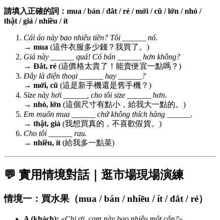
請填入正確的詞：mua / bán / đắt / rẻ / mới / cũ / lớn / nhỏ /
thật / giả / nhiều / ít
Cái áo này bao nhiêu tiền? Tôi ______ nó.
→
mua
(這件衣服多少錢？我買了。)
Giá này
______ quá! Có bán ______ hơn không?
→
Đắt, rẻ
(這價格太貴了！能賣便宜一點嗎？)
Đây là điện thoại ______ hay ______?
→
mới, cũ
(這是新手機還是舊手機？)
Size này hơi ______, cho tôi size ______ hơn.
→
nhỏ, lớn
(這個尺寸有點小，給我大一點的。)
Em muốn mua ______ chứ không thích hàng ______.
→
thật, giả
(我想買真的，不喜歡假貨。)
Cho tôi ______ rau.
→
nhiều, ít
(給我多一點菜)
💬 實用情境對話｜逛市場現場演練
情境一：買水果（mua / bán / nhiều / ít / đắt / rẻ）
A (khách):
«Chị ơi, cam này bao nhiêu một cân?»