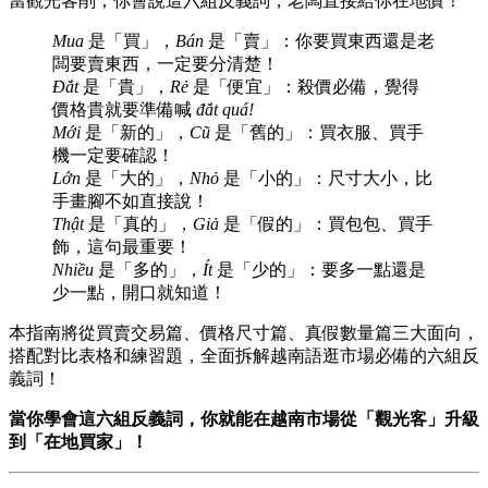
當觀光客削；你會說這六組反義詞，老闆直接給你在地價！
Mua
是「買」，
Bán
是「賣」：你要買東西還是老
闆要賣東西，一定要分清楚！
Đắt
是「貴」，
Rẻ
是「便宜」：殺價必備，覺得
價格貴就要準備喊
đắt quá!
Mới
是「新的」，
Cũ
是「舊的」：買衣服、買手
機一定要確認！
Lớn
是「大的」，
Nhỏ
是「小的」：尺寸大小，比
手畫腳不如直接說！
Thật
是「真的」，
Giả
是「假的」：買包包、買手
飾，這句最重要！
Nhiều
是「多的」，
Ít
是「少的」：要多一點還是
少一點，開口就知道！
本指南將從買賣交易篇、價格尺寸篇、真假數量篇三大面向，
搭配對比表格和練習題，全面拆解越南語逛市場必備的六組反
義詞！
當你學會這六組反義詞，你就能在越南市場從「觀光客」升級
到「在地買家」！