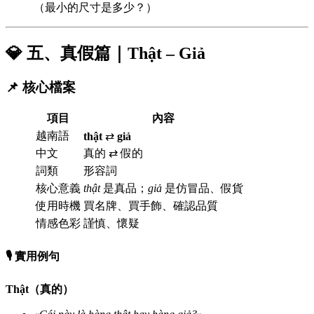
（最小的尺寸是多少？）
💎 五、真假篇｜Thật – Giả
📌 核心檔案
項目
內容
越南語
thật
⇄
giả
中文
真的 ⇄ 假的
詞類
形容詞
核心意義
thật
是真品；
giả
是仿冒品、假貨
使用時機
買名牌、買手飾、確認品質
情感色彩
謹慎、懷疑
🎙️ 實用例句
Thật（真的）