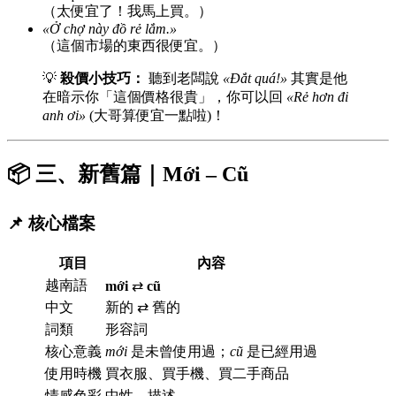
（太便宜了！我馬上買。）
«Ở chợ này đồ rẻ lắm.»
（這個市場的東西很便宜。）
💡
殺價小技巧：
聽到老闆說
«Đắt quá!»
其實是他
在暗示你「這個價格很貴」，你可以回
«Rẻ hơn đi
anh ơi»
(大哥算便宜一點啦)！
📦 三、新舊篇｜Mới – Cũ
📌 核心檔案
項目
內容
越南語
mới
⇄
cũ
中文
新的 ⇄ 舊的
詞類
形容詞
核心意義
mới
是未曾使用過；
cũ
是已經用過
使用時機
買衣服、買手機、買二手商品
情感色彩
中性、描述