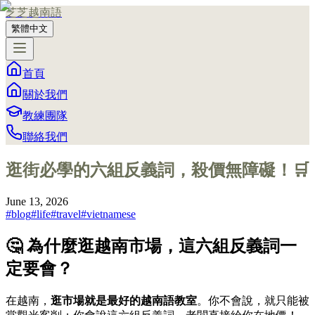
芝芝越南語
繁體中文
首頁
關於我們
教練團隊
聯絡我們
逛街必學的六組反義詞，殺價無障礙！🛒
June 13, 2026
#
blog
#
life
#
travel
#
vietnamese
🤔 為什麼逛越南市場，這六組反義詞一
定要會？
在越南，
逛市場就是最好的越南語教室
。你不會說，就只能被