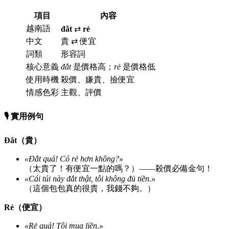
項目
內容
越南語
đắt
⇄
rẻ
中文
貴 ⇄ 便宜
詞類
形容詞
核心意義
đắt
是價格高；
rẻ
是價格低
使用時機
殺價、嫌貴、撿便宜
情感色彩
主觀、評價
🎙️ 實用例句
Đắt（貴）
«Đắt quá! Có rẻ hơn không?»
（太貴了！有便宜一點的嗎？）——殺價必備金句！
«Cái túi này đắt thật, tôi không đủ tiền.»
（這個包包真的很貴，我錢不夠。）
Rẻ（便宜）
«Rẻ quá! Tôi mua liền.»