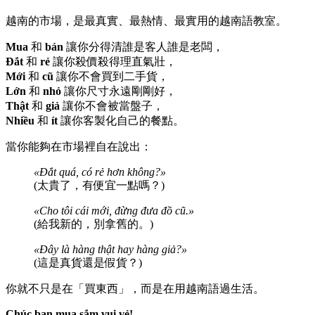
越南的市場，是最真實、最熱情、最實用的越南語教室。
Mua
和
bán
讓你分得清誰是客人誰是老闆，
Đắt
和
rẻ
讓你殺價殺得理直氣壯，
Mới
和
cũ
讓你不會買到二手貨，
Lớn
和
nhỏ
讓你尺寸永遠剛剛好，
Thật
和
giả
讓你不會被當盤子，
Nhiều
和
ít
讓你客製化自己的餐點。
當你能夠在市場裡自在說出：
«Đắt quá, có rẻ hơn không?»
(太貴了，有便宜一點嗎？)
«Cho tôi cái mới, đừng đưa đồ cũ.»
(給我新的，別拿舊的。)
«Đây là hàng thật hay hàng giả?»
(這是真貨還是假貨？)
你就不只是在「買東西」，而是在用越南語過生活。
Chúc bạn mua sắm vui vẻ!