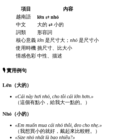
項目
內容
越南語
lớn
⇄
nhỏ
中文
大的 ⇄ 小的
詞類
形容詞
核心意義
lớn
是尺寸大；
nhỏ
是尺寸小
使用時機
挑尺寸、比大小
情感色彩
中性、描述
🎙️ 實用例句
Lớn（大的）
«Cái này hơi nhỏ, cho tôi cái lớn hơn.»
（這個有點小，給我大一點的。）
Nhỏ（小的）
«Em muốn mua cái nhỏ thôi, đeo cho nhẹ.»
（我想買小的就好，戴起來比較輕。）
«Size nhỏ nhất là bao nhiêu?»