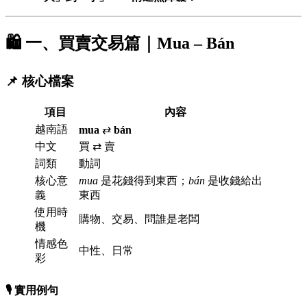
🛍️ 一、買賣交易篇｜Mua – Bán
📌 核心檔案
項目
內容
越南語
mua
⇄
bán
中文
買 ⇄ 賣
詞類
動詞
核心意
mua
是花錢得到東西；
bán
是收錢給出
義
東西
使用時
購物、交易、問誰是老闆
機
情感色
中性、日常
彩
🎙️ 實用例句