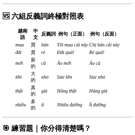
🆚 六組反義詞終極對照表
越南
中
反義詞
例句（正面）
例句（反面）
語
文
mua
買
bán
Tôi mua cái này
Chị bán cái này
đắt
貴
rẻ
Đắt quá!
Rẻ quá!
新
mới
cũ
Áo mới
Áo cũ
的
大
lớn
nhỏ
Size lớn
Size nhỏ
的
真
thật
giả
Hàng thật
Hàng giả
的
多
nhiều
ít
Nhiều đường
Ít đường
的
🎯 練習題｜你分得清楚嗎？