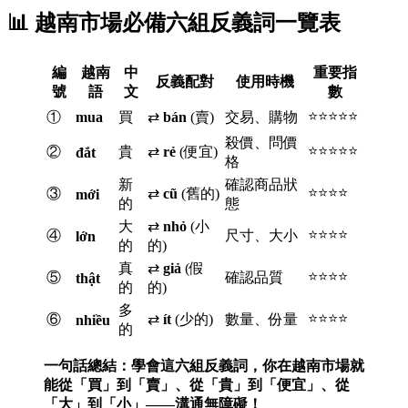
📊 越南市場必備六組反義詞一覽表
編
越南
中
重要指
反義配對
使用時機
號
語
文
數
⭐⭐⭐⭐⭐
①
mua
買
⇄
bán
(賣)
交易、購物
殺價、問價
⭐⭐⭐⭐⭐
②
貴
⇄
rẻ
(便宜)
đắt
格
新
確認商品狀
⭐⭐⭐⭐
③
⇄
cũ
(舊的)
mới
的
態
大
⇄
nhỏ
(小
⭐⭐⭐⭐
④
尺寸、大小
lớn
的
的)
真
⇄
giả
(假
⭐⭐⭐⭐
⑤
確認品質
thật
的
的)
多
⭐⭐⭐⭐
⑥
⇄
ít
(少的)
數量、份量
nhiều
的
一句話總結：學會這六組反義詞，你在越南市場就
能從「買」到「賣」、從「貴」到「便宜」、從
「大」到「小」——溝通無障礙！