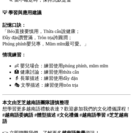
💡 學習與應用建議
記憶口訣：
「Béo直接要慎用，Thừa cân說健康；
Đầy đặn讚豐滿，Tròn trịa誇圓潤；
Phúng phính嬰兒專，Mũm mĩm最可愛。」
情境練習：
👶 嬰兒場合：練習使用phúng phính, mũm mĩm
🏥 健康討論：練習使用thừa cân
👵 長輩描述：練習使用đầy đặn
🎭 文學描述：練習使用tròn trịa
本文由芝芝越南語團隊謹慎整理
想學習更多越南語禮貌表達？歡迎參加我們的文化禮儀課程！
#越南語委婉語 #體型描述 #文化禮儀 #越南語學習 #芝芝越南
語
👉 立即聯繫我們，了解更多
越南語教學
資訊！