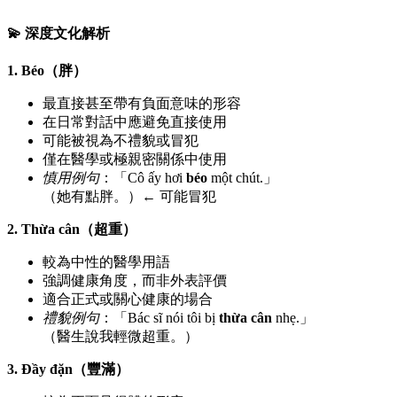
💫 深度文化解析
1. Béo（胖）
最直接甚至帶有負面意味的形容
在日常對話中應避免直接使用
可能被視為不禮貌或冒犯
僅在醫學或極親密關係中使用
慎用例句
：「Cô ấy hơi
béo
một chút.」
（她有點胖。）← 可能冒犯
2. Thừa cân（超重）
較為中性的醫學用語
強調健康角度，而非外表評價
適合正式或關心健康的場合
禮貌例句
：「Bác sĩ nói tôi bị
thừa cân
nhẹ.」
（醫生說我輕微超重。）
3. Đầy đặn（豐滿）