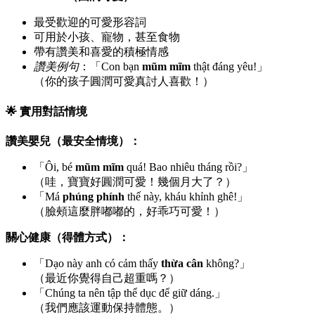
最受歡迎的可愛形容詞
可用於小孩、寵物，甚至食物
帶有讚美和喜愛的積極情感
讚美例句
：「Con bạn
mũm mĩm
thật đáng yêu!」
（你的孩子圓潤可愛真討人喜歡！）
🌟 實用對話情境
讚美嬰兒（最安全情境）：
「Ôi, bé
mũm mĩm
quá! Bao nhiêu tháng rồi?」
（哇，寶寶好圓潤可愛！幾個月大了？）
「Má
phúng phính
thế này, kháu khỉnh ghê!」
（臉頰這麼胖嘟嘟的，好乖巧可愛！）
關心健康（得體方式）：
「Dạo này anh có cảm thấy
thừa cân
không?」
（最近你覺得自己超重嗎？）
「Chúng ta nên tập thể dục để giữ dáng.」
（我們應該運動保持體態。）