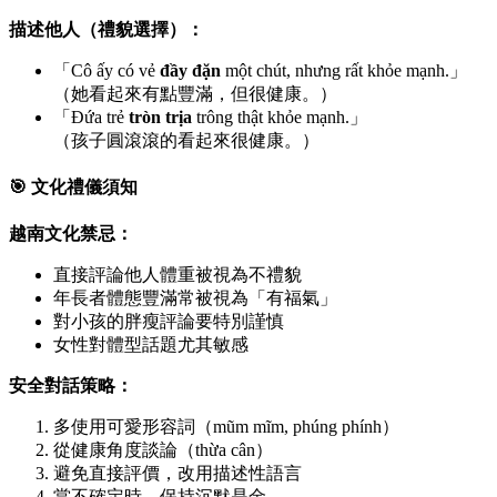
描述他人（禮貌選擇）：
「Cô ấy có vẻ
đầy đặn
một chút, nhưng rất khỏe mạnh.」
（她看起來有點豐滿，但很健康。）
「Đứa trẻ
tròn trịa
trông thật khỏe mạnh.」
（孩子圓滾滾的看起來很健康。）
🎯 文化禮儀須知
越南文化禁忌：
直接評論他人體重被視為不禮貌
年長者體態豐滿常被視為「有福氣」
對小孩的胖瘦評論要特別謹慎
女性對體型話題尤其敏感
安全對話策略：
多使用可愛形容詞（mũm mĩm, phúng phính）
從健康角度談論（thừa cân）
避免直接評價，改用描述性語言
當不確定時，保持沉默是金