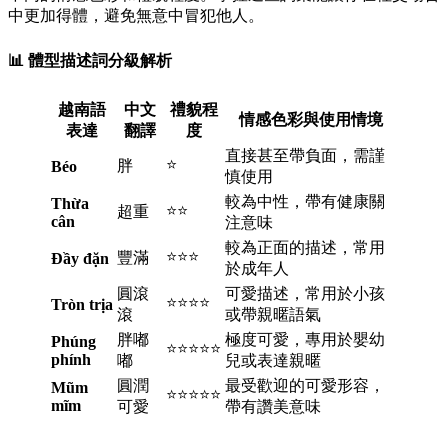
中更加得體，避免無意中冒犯他人。
📊 體型描述詞分級解析
越南語
中文
禮貌程
情感色彩與使用情境
表達
翻譯
度
直接甚至帶負面，需謹
⭐
胖
Béo
慎使用
較為中性，帶有健康關
Thừa
⭐⭐
超重
cân
注意味
較為正面的描述，常用
⭐⭐⭐
豐滿
Đầy đặn
於成年人
圓滾
可愛描述，常用於小孩
⭐⭐⭐⭐
Tròn trịa
滾
或帶親暱語氣
胖嘟
極度可愛，專用於嬰幼
Phúng
⭐⭐⭐⭐⭐
phính
嘟
兒或表達親暱
圓潤
最受歡迎的可愛形容，
Mũm
⭐⭐⭐⭐⭐
mĩm
可愛
帶有讚美意味