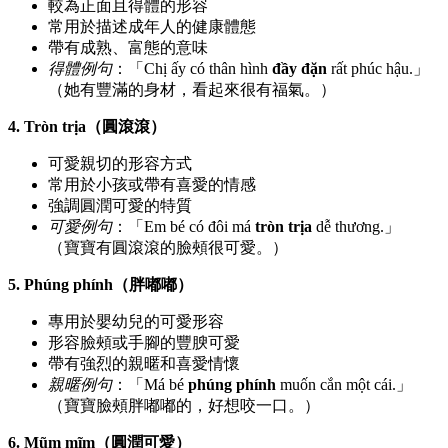
較為正面且得體的形容
常用於描述成年人的健康體態
帶有成熟、富態的意味
得體例句
：「Chị ấy có thân hình
đầy đặn
rất phúc hậu.」
（她有豐滿的身材，看起來很有福氣。）
4. Tròn trịa（圓滾滾）
可愛親切的形容方式
常用於小孩或帶有喜愛的情感
強調圓潤可愛的特質
可愛例句
：「Em bé có đôi má
tròn trịa
dễ thương.」
（寶寶有圓滾滾的臉頰很可愛。）
5. Phúng phính（胖嘟嘟）
專用於嬰幼兒的可愛形容
形容臉頰或手腳的豐腴可愛
帶有強烈的親暱和喜愛情懷
親暱例句
：「Má bé
phúng phính
muốn cắn một cái.」
（寶寶臉頰胖嘟嘟的，好想咬一口。）
6. Mũm mĩm（圓潤可愛）