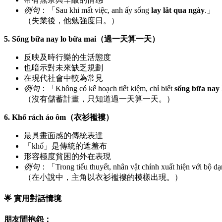
例句
：「Sau khi mất việc, anh ấy sống
lay lắt qua ngày
.」
（失業後，他勉強度日。）
5. Sống bữa nay lo bữa mai（過一天算一天）
反映及時行樂的生活態度
也暗示對未來缺乏規劃
在現代社會中較為常見
例句
：「Không có kế hoạch tiết kiệm, chỉ biết
sống bữa nay 
（沒有儲蓄計畫，只知道過一天算一天。）
6. Khố rách áo ôm（衣衫襤褸）
最具畫面感的傳統表達
「khố」是傳統的遮羞布
形容極度貧困的外在表現
例句
：「Trong tiểu thuyết, nhân vật chính xuất hiện với bộ d
（在小說中，主角以衣衫襤褸的模樣出現。）
🌟 實用對話情境
朋友間抱怨：