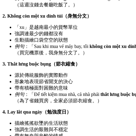
（這週沒錢去餐廳吃飯了。）
2. Không còn một xu dính túi（身無分文）
「xu」是越南最小的貨幣單位
強調連最少的錢都沒有
生動描繪口袋空空的狀態
例句
：「Sau khi mua vé máy bay, tôi
không còn một xu dính
（買完機票後，我身無分文了。）
3. Thắt lưng buộc bụng（節衣縮食）
源於傳統服飾的實際動作
形象地表現節省開支的決心
帶有積極面對困難的意味
例句
：「Để tiết kiệm mua nhà, cả nhà phải
thắt lưng buộc b
（為了省錢買房，全家必須節衣縮食。）
4. Lay lắt qua ngày（勉強度日）
描繪搖搖欲墜的生活狀態
強調生活的艱難與不穩定
帶有無奈與辛酸的情感