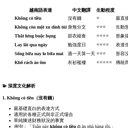
越南語表達
中文翻譯
生動程度
⭐
Không có tiền
沒有錢
最直
⭐⭐⭐
Không còn một xu dính túi
身無分文
生動
⭐⭐⭐⭐
Thắt lưng buộc bụng
節衣縮食
形象
⭐⭐⭐⭐
Lay lắt qua ngày
勉強度日
表達
⭐⭐⭐
Sống bữa nay lo bữa mai
過一天算一天
形容
⭐⭐⭐⭐⭐
Khố rách áo ôm
衣衫襤褸
傳統
💫 深度文化解析
1. Không có tiền（沒有錢）
最基礎直白的表達方式
適用於各種正式與非正式場合
單純陳述財務狀況的事實
例句
：「Tuần này
không có tiền
đi ăn nhà hàng rồi.」