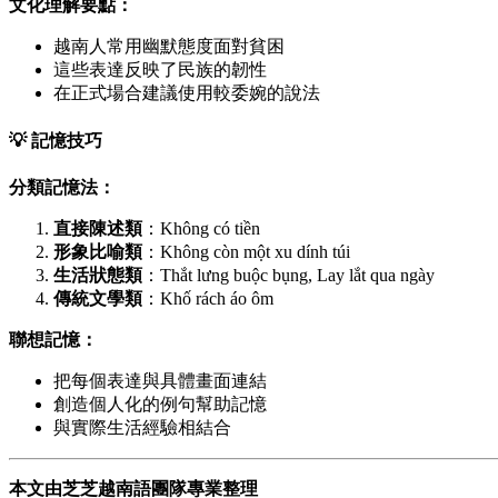
文化理解要點：
越南人常用幽默態度面對貧困
這些表達反映了民族的韌性
在正式場合建議使用較委婉的說法
💡 記憶技巧
分類記憶法：
直接陳述類
：Không có tiền
形象比喻類
：Không còn một xu dính túi
生活狀態類
：Thắt lưng buộc bụng, Lay lắt qua ngày
傳統文學類
：Khố rách áo ôm
聯想記憶：
把每個表達與具體畫面連結
創造個人化的例句幫助記憶
與實際生活經驗相結合
本文由芝芝越南語團隊專業整理