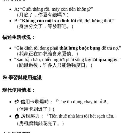
A: “Cuối tháng rồi, mày còn tiền không?”
（月底了，你還有錢嗎？）
B: “
Không còn một xu dính túi
rồi, đợi lương thôi.”
（身無分文了，等發薪吧。）
描述生活狀況：
“Gia đình tôi đang phải
thắt lưng buộc bụng
để trả nợ.”
（我家正在節衣縮食來還債。）
“Sau trận bão, nhiều người phải sống
lay lắt qua ngày
.”
（颱風過後，許多人只能勉強度日。）
🎯 學習與應用建議
現代使用情境：
💳 信用卡刷爆時：「Thẻ tín dụng cháy túi rồi!」
（信用卡刷爆了！）
🏠 房租壓力：「Tiền thuê nhà làm tôi hết sạch tiền.」
（房租讓我錢花光了。）