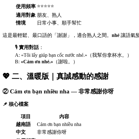
⭐⭐⭐⭐⭐
使用頻率
適用對象
朋友、熟人
情境
日常小事、順手幫忙
這是最輕鬆、最口語的「謝謝」，適合熟人之間。
nhé
讓語氣
🎙️
實用對話
：
A: «Tôi lấy giúp bạn cốc nước nhé.»（我幫你拿杯水。）
B:
«Cảm ơn nhé.»
（謝啦。）
💖 二、溫暖版｜真誠感動的感謝
② Cảm ơn bạn nhiều nha — 非常感謝你呀
📌 核心檔案
項目
內容
越南語
Cảm ơn bạn nhiều nha
中文
非常感謝你呀