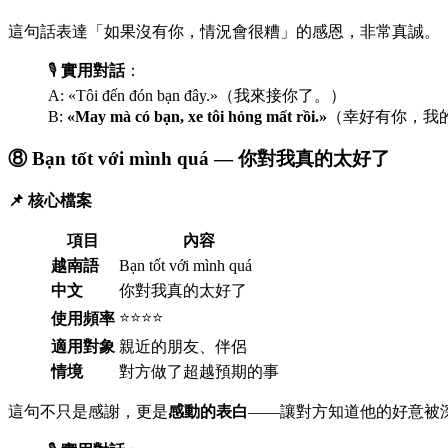
這句話表達「如果沒有你，情況會很糟」的感恩，非常真誠。
🎙️
實用對話
：
A: «Tôi đến đón bạn đây.»（我來接你了。）
B:
«May mà có bạn, xe tôi hỏng mất rồi.»
（幸好有你，我
⑧ Bạn tốt với mình quá — 你對我真的太好了
📌 核心檔案
項目
內容
越南語
Bạn tốt với mình quá
中文
你對我真的太好了
⭐⭐⭐⭐
使用頻率
適用對象
親近的朋友、伴侶
情境
對方做了超越預期的事
這句不只是感謝，更是
感動的表白
——讓對方知道他的好意被