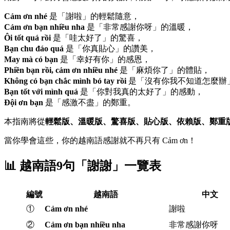
Cảm ơn nhé
是「謝啦」的輕鬆隨意，
Cảm ơn bạn nhiều nha
是「非常感謝你呀」的溫暖，
Ôi tốt quá rồi
是「哇太好了」的驚喜，
Bạn chu đáo quá
是「你真貼心」的讚美，
May mà có bạn
是「幸好有你」的感恩，
Phiền bạn rồi, cảm ơn nhiều nhé
是「麻煩你了」的體貼，
Không có bạn chắc mình bó tay rồi
是「沒有你我不知道怎麼辦
Bạn tốt với mình quá
是「你對我真的太好了」的感動，
Đội ơn bạn
是「感激不盡」的鄭重。
本指南將從
輕鬆版、溫暖版、驚喜版、貼心版、依賴版、鄭重
當你學會這些，你的越南語感謝就不再只有 Cảm ơn！
📊 越南語9句「謝謝」一覽表
編號
越南語
中文
①
Cảm ơn nhé
謝啦
②
Cảm ơn bạn nhiều nha
非常感謝你呀