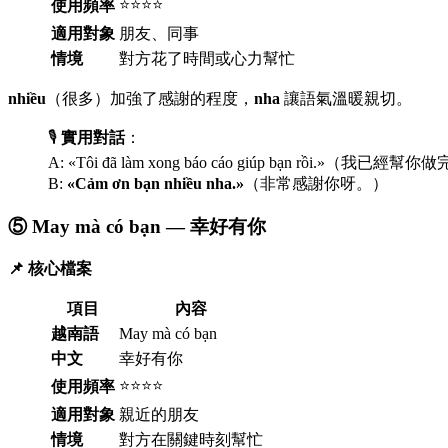
⭐⭐⭐⭐
使用頻率
適用對象
朋友、同事
情境
對方花了時間或心力幫忙
nhiều
（很多）加強了感謝的程度，
nha
讓語氣溫暖親切。
🎙️
實用對話
：
A: «Tôi đã làm xong báo cáo giúp bạn rồi.»（我已
B:
«Cảm ơn bạn nhiều nha.»
（非常感謝你呀。）
⑤ May mà có bạn — 幸好有你
📌 核心檔案
項目
內容
越南語
May mà có bạn
中文
幸好有你
⭐⭐⭐⭐
使用頻率
適用對象
親近的朋友
情境
對方在關鍵時刻幫忙