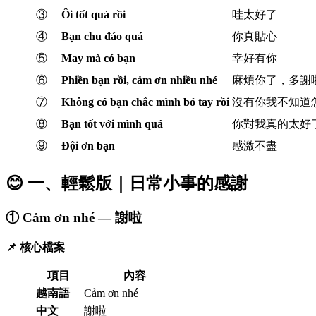
③
Ôi tốt quá rồi
哇太好了
④
Bạn chu đáo quá
你真貼心
⑤
May mà có bạn
幸好有你
⑥
Phiền bạn rồi, cảm ơn nhiều nhé
麻煩你了，多謝
⑦
Không có bạn chắc mình bó tay rồi
沒有你我不知道
⑧
Bạn tốt với mình quá
你對我真的太好
⑨
Đội ơn bạn
感激不盡
😊 一、輕鬆版｜日常小事的感謝
① Cảm ơn nhé — 謝啦
📌 核心檔案
項目
內容
越南語
Cảm ơn nhé
中文
謝啦