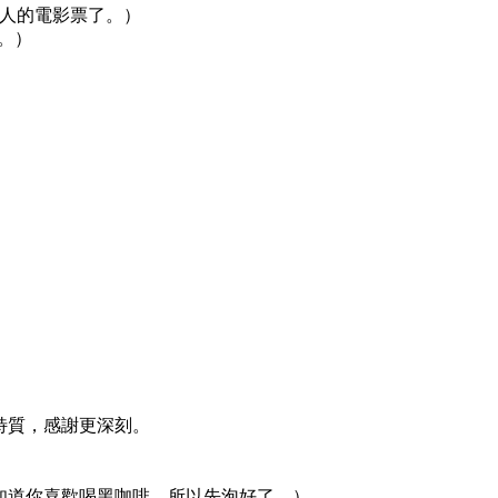
我已經買好兩人的電影票了。）
。）
特質，感謝更深刻。
ha sẵn rồi.»（我知道你喜歡喝黑咖啡，所以先泡好了。）