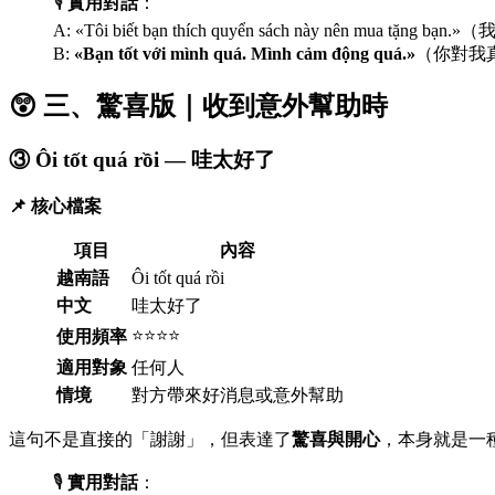
🎙️
實用對話
：
A: «Tôi biết bạn thích quyển sách này nên mu
B:
«Bạn tốt với mình quá. Mình cảm động quá.»
（你對我
😲 三、驚喜版｜收到意外幫助時
③ Ôi tốt quá rồi — 哇太好了
📌 核心檔案
項目
內容
越南語
Ôi tốt quá rồi
中文
哇太好了
⭐⭐⭐⭐
使用頻率
適用對象
任何人
情境
對方帶來好消息或意外幫助
這句不是直接的「謝謝」，但表達了
驚喜與開心
，本身就是一
🎙️
實用對話
：