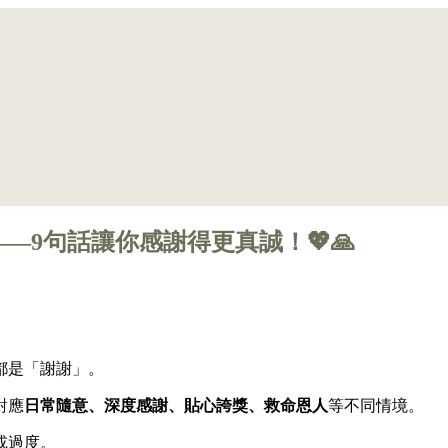
——9句話讓你感謝得更真誠！💖🙏
都是「謝謝」。
對應
日常隨意、深度感謝、貼心誇獎、救命恩人
等不同情境。
或過度。