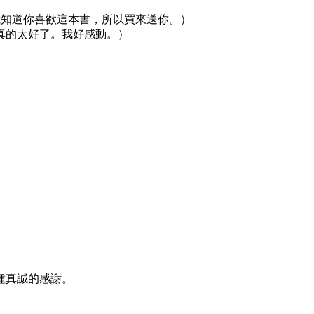
a tặng bạn.»（我知道你喜歡這本書，所以買來送你。）
真的太好了。我好感動。）
種真誠的感謝。