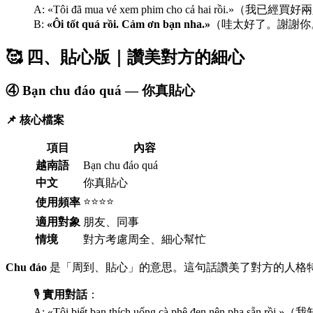
A: «Tôi đã mua vé xem phim cho cả hai rồi.»（
B:
«Ôi tốt quá rồi. Cảm ơn bạn nha.»
（哇太好了。謝謝你
🥰 四、貼心版｜讚美對方的細心
④ Bạn chu đáo quá — 你真貼心
📌 核心檔案
項目
內容
越南語
Bạn chu đáo quá
中文
你真貼心
⭐⭐⭐⭐
使用頻率
適用對象
朋友、同事
情境
對方考慮周全、細心幫忙
Chu đáo
是「周到、貼心」的意思。這句話讚美了對方的人格
🎙️
實用對話
：
A: «Tôi biết bạn thích uống cà phê đen nên p