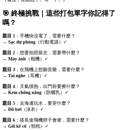
🎯 終極挑戰｜這些打包單字你記得了
嗎？
題目 1
：手機快沒電了，需要什麼？
→
Sạc dự phòng
（行動電源）✓
題目 2
：想要拍照留念，需要帶什麼？
→
Máy ảnh
（相機）✓
題目 3
：在飛機上想聽音樂，需要什麼？
→
Tai nghe
（耳機）✓
題目 4
：天氣很熱，出門前要擦什麼？
→
Kem chống nắng
（防曬乳）✓
題目 5
：去海邊玩水，要穿什麼？
→
Đồ bơi
（泳衣）✓
題目 6
：搭長途飛機脖子會痠，需要什麼？
→
Gối kê cổ
（頸枕）✓