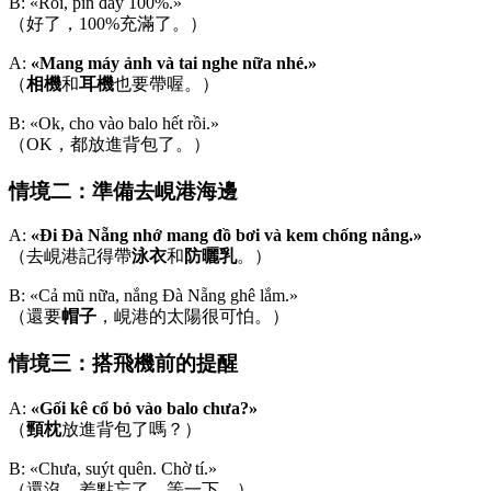
B: «Rồi, pin đầy 100%.»
（好了，100%充滿了。）
A:
«Mang máy ảnh và tai nghe nữa nhé.»
（
相機
和
耳機
也要帶喔。）
B: «Ok, cho vào balo hết rồi.»
（OK，都放進背包了。）
情境二：準備去峴港海邊
A:
«Đi Đà Nẵng nhớ mang đồ bơi và kem chống nắng.»
（去峴港記得帶
泳衣
和
防曬乳
。）
B: «Cả mũ nữa, nắng Đà Nẵng ghê lắm.»
（還要
帽子
，峴港的太陽很可怕。）
情境三：搭飛機前的提醒
A:
«Gối kê cổ bỏ vào balo chưa?»
（
頸枕
放進背包了嗎？）
B: «Chưa, suýt quên. Chờ tí.»
（還沒，差點忘了。等一下。）