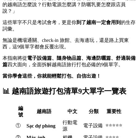
的越南語怎麼說？行動電源怎麼講？防曬乳要怎麼跟店員
說？」
這些單字不只是考試會考，更是你
到了越南一定會用到
的生存
詞彙。
無論是機場通關、check-in 旅館、去海邊玩，還是路上買東
西，這9個單字都會反覆出現。
本指南將從
電子設備篇、隨身物品篇、海邊防曬篇、舒適裝備
篇
四大面向，全面拆解越南語旅行打包必備的9個單字。
當你學會這些，你就能輕鬆打包、自信出遊！
📊 越南語旅遊打包清單9大單字一覽表
編
越南語
中文
分類
重要性
號
行動電
⭐⭐⭐⭐⭐
①
電子設備
Sạc dự phòng
源
⭐⭐⭐⭐
②
Máy ảnh
相機
電子設備