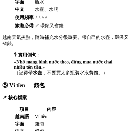
字面
瓶水
中文
水壺、水瓶
⭐⭐⭐⭐
使用頻率
旅遊必備
✅ 環保又省錢
越南天氣炎熱，隨時補充水分很重要。帶自己的水壺，環保又
省錢。
🎙️
實用例句
：
«Nhớ mang bình nước theo, đừng mua nước chai
nhiều tốn tiền.»
（記得帶
水壺
，不要買太多瓶裝水浪費錢。）
⑤ Ví tiền — 錢包
📌 核心檔案
項目
內容
越南語
Ví tiền
字面
錢包