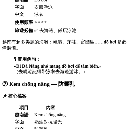
字面
衣服游泳
中文
泳衣
⭐⭐⭐⭐
使用頻率
旅遊必備
✅ 去海邊、飯店泳池
越南有超多美麗的海灘：峴港、芽莊、富國島……
đồ bơi
是必
備裝備。
🎙️
實用例句
：
«Đi Đà Nẵng nhớ mang đồ bơi để tắm biển.»
（去峴港記得帶
泳衣
去海邊游泳。）
⑦ Kem chống nắng — 防曬乳
📌 核心檔案
項目
內容
越南語
Kem chống nắng
字面
奶油對抗陽光