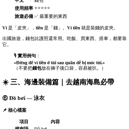
中文
錢包
⭐⭐⭐⭐⭐
使用頻率
旅遊必備
✅ 最重要的東西
Ví
是「皮夾」，
tiền
是「錢」。
Ví tiền
就是裝錢的皮夾。
出國旅遊，錢包比護照還常用。吃飯、買東西、搭車，都要靠
它。
🎙️
實用例句
：
«Đừng để ví tiền ở túi sau quần dễ bị móc túi.»
（不要把
錢包
放在褲子後口袋，容易被扒。）
☀️ 三、海邊裝備篇｜去越南海島必帶
⑥ Đồ bơi — 泳衣
📌 核心檔案
項目
內容
越南語
Đồ bơi