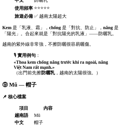
中文
防曬乳
⭐⭐⭐⭐⭐
使用頻率
旅遊必備
✅ 越南太陽超大
Kem
是「乳液、霜」，
chống
是「對抗、防止」，
nắng
是
「陽光」。合起來就是「對抗陽光的乳液」——防曬乳。
越南的紫外線非常強，不擦防曬很容易曬傷。
🎙️
實用例句
：
«Thoa kem chống nắng trước khi ra ngoài, nắng
Việt Nam rất mạnh.»
（出門前先擦
防曬乳
，越南的太陽很強。）
⑨ Mũ — 帽子
📌 核心檔案
項目
內容
越南語
Mũ
中文
帽子