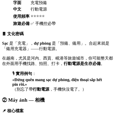
字面
充電預備
中文
行動電源
⭐⭐⭐⭐⭐
使用頻率
旅遊必備
✅ 手機控必帶
🧧 文化密碼
Sạc
是「充電」，
dự phòng
是「預備、備用」。合起來就是
「備用充電器」——行動電源。
在越南，尤其是河內、西貢、峴港等旅遊城市，你可能整天都
在外面用手機找路、拍照、打卡，
行動電源是生存必備
。
🎙️
實用例句
：
«Đừng quên mang sạc dự phòng, điện thoại sắp hết
pin rồi.»
（別忘了帶
行動電源
，手機快沒電了。）
② Máy ảnh — 相機
📌 核心檔案