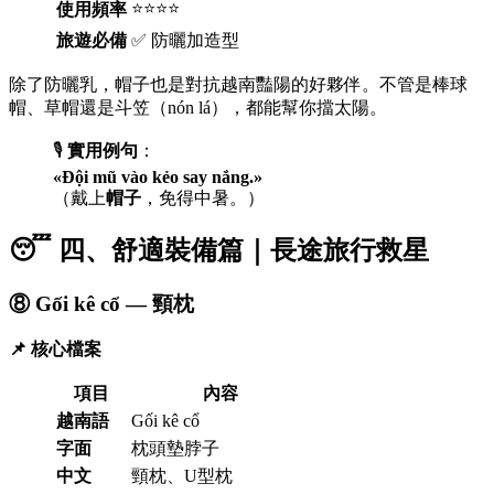
⭐⭐⭐⭐
使用頻率
旅遊必備
✅ 防曬加造型
除了防曬乳，帽子也是對抗越南豔陽的好夥伴。不管是棒球
帽、草帽還是斗笠（nón lá），都能幫你擋太陽。
🎙️
實用例句
：
«Đội mũ vào kẻo say nắng.»
（戴上
帽子
，免得中暑。）
😴 四、舒適裝備篇｜長途旅行救星
⑧ Gối kê cổ — 頸枕
📌 核心檔案
項目
內容
越南語
Gối kê cổ
字面
枕頭墊脖子
中文
頸枕、U型枕