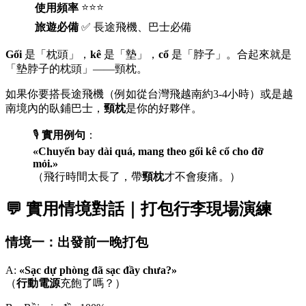
⭐⭐⭐
使用頻率
旅遊必備
✅ 長途飛機、巴士必備
Gối
是「枕頭」，
kê
是「墊」，
cổ
是「脖子」。合起來就是
「墊脖子的枕頭」——頸枕。
如果你要搭長途飛機（例如從台灣飛越南約3-4小時）或是越
南境內的臥鋪巴士，
頸枕
是你的好夥伴。
🎙️
實用例句
：
«Chuyến bay dài quá, mang theo gối kê cổ cho đỡ
mỏi.»
（飛行時間太長了，帶
頸枕
才不會痠痛。）
💬 實用情境對話｜打包行李現場演練
情境一：出發前一晚打包
A:
«Sạc dự phòng đã sạc đầy chưa?»
（
行動電源
充飽了嗎？）