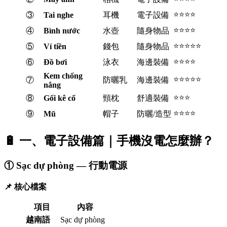
⭐⭐⭐⭐
③
Tai nghe
耳機
電子設備
⭐⭐⭐⭐
④
Bình nước
水壺
隨身物品
⭐⭐⭐⭐⭐
⑤
Ví tiền
錢包
隨身物品
⭐⭐⭐⭐
⑥
Đồ bơi
泳衣
海邊裝備
Kem chống
⭐⭐⭐⭐⭐
⑦
防曬乳
海邊裝備
nắng
⭐⭐⭐
⑧
Gối kê cổ
頸枕
舒適裝備
⭐⭐⭐⭐
⑨
Mũ
帽子
防曬/造型
🔋 一、電子設備篇｜手機沒電怎麼辦？
① Sạc dự phòng — 行動電源
📌 核心檔案
項目
內容
越南語
Sạc dự phòng