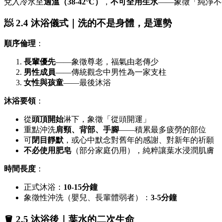
兌入冷水至
適溫（38-42°C）
，
不可全用生水
——象徵「純淨不
🧖 2.4 沐浴儀式｜洗的不是身體，是運勢
順序倫理
：
長輩優先
——象徵尊老，福氣由老傳少
男性成員
——傳統觀念中男性為一家支柱
女性與孩童
——最後沐浴
沐浴要領
：
從
頭頂開始
淋下，象徵「從頭開運」
重點沖洗
肩頸、背部、手腳
——積累最多疲勞的部位
可
閉目靜默
，或心中默念對舊年的感謝、對新年的祈願
不必使用肥皂
（部分家庭仍用），純粹讓葉水浸潤肌膚
時間長度
：
正式沐浴：
10-15分鐘
象徵性沖洗（嬰兒、長輩體弱者）：
3-5分鐘
🪣 2.5 沐浴後｜葉水的二次生命