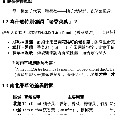
🧧 民俗信仰觀點
：
每一種葉子代表一種祝福——柚子葉驅邪、香茅葉暖身、
1.2 為什麼特別強調「老香菜葉」？
許多人直接將此習俗簡稱為
Tắm lá mùi
（香菜葉浴），這與
芫
成熟＝圓滿
：必須使用
已開花結籽的老香菜
，象徵生命完
種籽＝延續
：香菜籽（hạt mùi）亦常用於泡澡，寓意子
祛寒＝溫暖
：傳統醫學認為香菜性溫，適合寒冷除夕
🎙️
河內市場攤販阮氏雲
：
「Nhiều người trẻ hỏi mua lá mùi non, tôi bảo không được. L
（很多年輕人來買嫩香菜葉，我都說不行。
老葉才香，才
1.3 南北香草浴差異對照
區域
習俗名稱
主要用葉
北越
Tắm lá mùi
柚子葉、香茅、香菜、檸檬葉、竹葉
除
中越
Tắm lá trầm
沉香葉（làn trầm）、檳榔葉
除