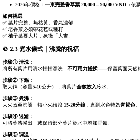
2026年價格：
一束完整香草葉 20,000 – 50,000 VND
（依
如何挑選
：
✅ 葉片完整、無枯黃、香氣濃郁
✅ 老香菜必須帶花苞或種籽
✅ 柚子葉要大片，象徵「大吉」
🍲 2.3 煮水儀式｜沸騰的祝福
步驟① 清洗
：
將所有葉片用清水輕輕漂洗，
不可用力搓揉
——保留葉面天然
步驟② 下鍋
：
取大鍋（容量5-10公升），將葉片
全數放入
冷水。
步驟③ 煮沸
：
大火煮至沸騰，轉小火續滾
15-20分鐘
，直到水色轉為
青褐色
步驟④ 過濾
：
可將葉渣撈出，或保留部分葉片於水中增加香氣。
步驟⑤ 調溫
：