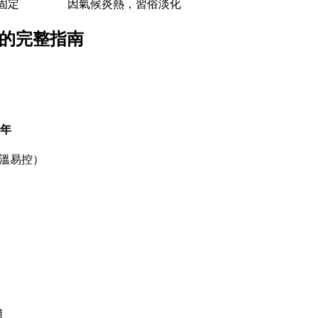
固定
因氣候炎熱，習俗淡化
浴的完整指南
年
溫易控）
攤