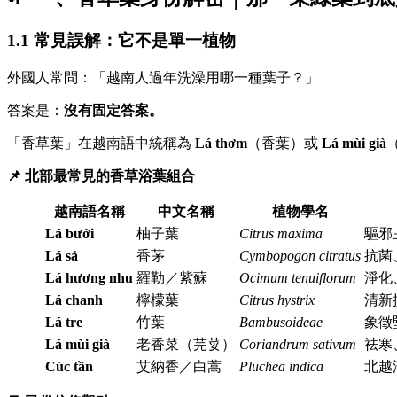
1.1 常見誤解：它不是單一植物
外國人常問：「越南人過年洗澡用哪一種葉子？」
答案是：
沒有固定答案。
「香草葉」在越南語中統稱為
Lá thơm
（香葉）或
Lá mùi già
📌 北部最常見的香草浴葉組合
越南語名稱
中文名稱
植物學名
Lá bưởi
柚子葉
Citrus maxima
驅邪
Lá sả
香茅
Cymbopogon citratus
抗菌
Lá hương nhu
羅勒／紫蘇
Ocimum tenuiflorum
淨化
Lá chanh
檸檬葉
Citrus hystrix
清新
Lá tre
竹葉
Bambusoideae
象徵
Lá mùi già
老香菜（芫荽）
Coriandrum sativum
祛寒
Cúc tần
艾納香／白蒿
Pluchea indica
北越