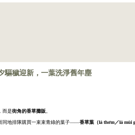
夕驅穢迎新，一葉洗淨舊年塵
，而是
街角的香草攤販
。
而同地排隊購買一束束青綠的葉子——
香草葉（lá thơm／lá mùi 