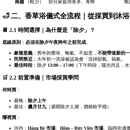
南越
（較少）
部分家庭用香茅、青檸
無
🛁 二、香草浴儀式全流程｜從採買到沐
📆 2.1 時間選擇｜為什麼是「除夕」？
底線原則
：
必須在除夕午夜跨年之前完成
。
象徵意義
：舊年的塵埃、晦氣、不如意，
不能帶進新的一
民間禁忌
：大年初一洗澡被認為會「洗掉財氣、福氣」
最佳時段
：除夕
13:00 – 17:00
（下午時段，陽光尚足，水
🛒 2.2 前置準備｜市場採買學問
何時買
：
最晚：
除夕上午
最佳：
臘月廿九
（避開除夕人潮，價格較平穩）
哪裡買
：
河內：
Hàng Bè 市場
、
Hôm – Đức Viên 市場
、臨時街邊