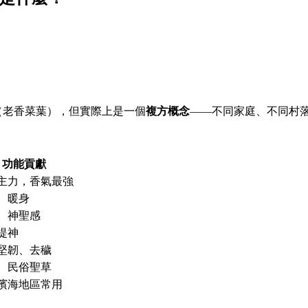
（老香菜葉），但實際上是一個
複方概念
——不同家庭、不同村
功能貢獻
主力，香氣最強
、暖身
、神聖感
提神
堅韌、去穢
、民俗聖草
濱海地區常用