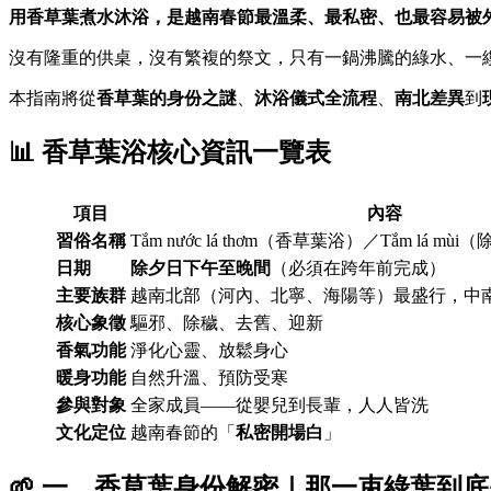
用香草葉煮水沐浴，是越南春節最溫柔、最私密、也最容易被
沒有隆重的供桌，沒有繁複的祭文，只有一鍋沸騰的綠水、一
本指南將從
香草葉的身份之謎
、
沐浴儀式全流程
、
南北差異
到
📊 香草葉浴核心資訊一覽表
項目
內容
習俗名稱
Tắm nước lá thơm（香草葉浴）／Tắm lá m
日期
除夕日下午至晚間
（必須在跨年前完成）
主要族群
越南北部（河內、北寧、海陽等）最盛行，中
核心象徵
驅邪、除穢、去舊、迎新
香氣功能
淨化心靈、放鬆身心
暖身功能
自然升溫、預防受寒
參與對象
全家成員——從嬰兒到長輩，人人皆洗
文化定位
越南春節的「
私密開場白
」
🌱 一、香草葉身份解密｜那一束綠葉到