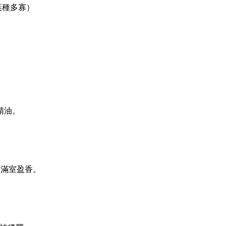
葉種多寡）
精油。
、滿室盈香。