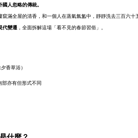
外國人忽略的傳統。
縷竄滿全屋的清香，和一個人在蒸氣氤氳中，靜靜洗去三百六十
現代變遷
，全面拆解這場「看不見的春節習俗」。
ùi（除夕香草浴）
南部亦有但形式不同
底是什麼？