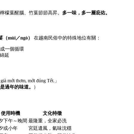
檸檬葉醒腦、竹葉節節高昇。
多一味，多一層庇佑。
荽（mùi／ngò）
在越南民俗中的特殊地位有關：
成一個循環
孫綿延
á già mới thơm, mới đúng Tết.」
是過年的味道。
）
使用時機
文化特徵
夕下午～晚間
最隆重，全家必洗
夕或小年
宮廷遺風，氣味沈穩