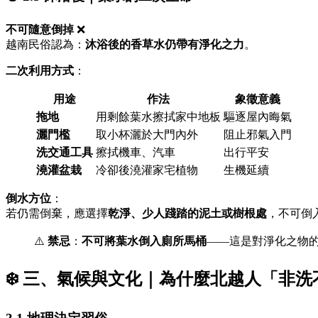
不可隨意倒掉
❌
越南民俗認為：
沐浴後的香草水仍帶有淨化之力
。
二次利用方式
：
用途
作法
象徵意義
拖地
用剩餘葉水擦拭家中地板
驅逐屋內晦氣
灑門檻
取小杯灑於大門內外
阻止邪氣入門
洗交通工具
擦拭機車、汽車
出行平安
澆灌盆栽
冷卻後澆灌家宅植物
生機延續
倒水方位
：
若仍需倒棄，應選擇
乾淨、少人踐踏的泥土或樹根處
，不可倒
⚠️
禁忌
：
不可將葉水倒入廁所馬桶
——這是對淨化之物
❄️ 三、氣候與文化｜為什麼北越人「非洗