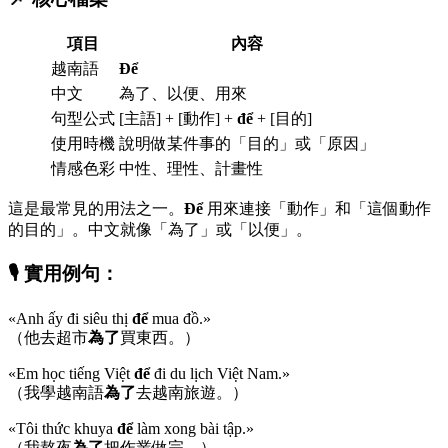
項目
內容
越南語
Để
中文
為了、以便、用來
句型公式
[主語] + [動作] +
để
+ [目的]
使用時機
說明做某件事的「目的」或「原因」
情感色彩
中性、理性、計畫性
這是最常見的用法之一。
Để
用來連接「動作」和「這個動作
的目的」。中文就像「為了」或「以便」。
🎙️ 實用例句：
«Anh ấy đi siêu thị
để
mua đồ.»
（他去超市
為了
買東西。）
«Em học tiếng Việt
để
đi du lịch Việt Nam.»
（我學越南語
為了
去越南旅遊。）
«Tôi thức khuya
để
làm xong bài tập.»
（我熬夜
為了
把作業做完。）