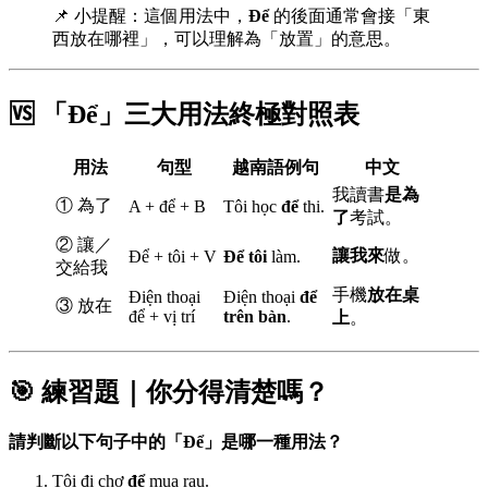
📌 小提醒：這個用法中，
Để
的後面通常會接「東
西放在哪裡」，可以理解為「放置」的意思。
🆚 「Để」三大用法終極對照表
用法
句型
越南語例句
中文
我讀書
是為
① 為了
A + để + B
Tôi học
để
thi.
了
考試。
② 讓／
讓我來
做。
Để + tôi + V
Để tôi
làm.
交給我
手機
放在桌
Điện thoại
Điện thoại
để
③ 放在
để + vị trí
trên bàn
.
上
。
🎯 練習題｜你分得清楚嗎？
請判斷以下句子中的「Để」是哪一種用法？
Tôi đi chợ
để
mua rau.