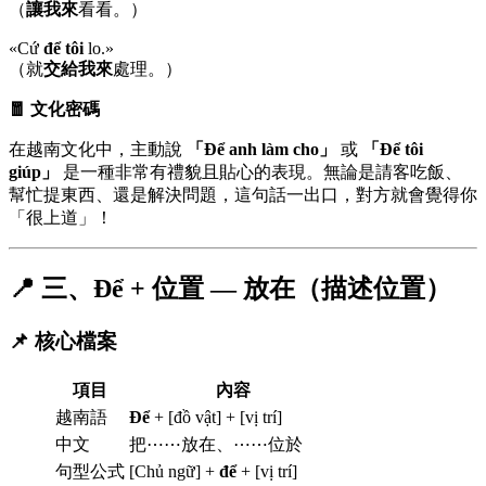
（
讓我來
看看。）
«Cứ
để tôi
lo.»
（就
交給我來
處理。）
🧧 文化密碼
在越南文化中，主動說
「Để anh làm cho」
或
「Để tôi
giúp」
是一種非常有禮貌且貼心的表現。無論是請客吃飯、
幫忙提東西、還是解決問題，這句話一出口，對方就會覺得你
「很上道」！
📍 三、Để + 位置 — 放在（描述位置）
📌 核心檔案
項目
內容
越南語
Để
+ [đồ vật] + [vị trí]
中文
把⋯⋯放在、⋯⋯位於
句型公式
[Chủ ngữ] +
để
+ [vị trí]