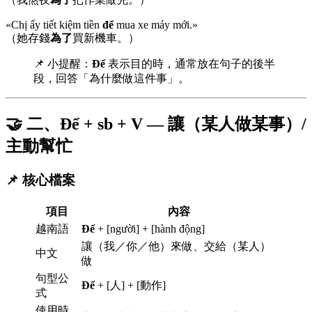
«Chị ấy tiết kiệm tiền
để
mua xe máy mới.»
（她存錢
為了
買新機車。）
📌 小提醒：
Để
表示目的時，通常放在句子的後半
段，回答「為什麼做這件事」。
🤝 二、Để + sb + V — 讓（某人做某事）/
主動幫忙
📌 核心檔案
項目
內容
越南語
Để
+ [người] + [hành động]
讓（我／你／他）來做、交給（某人）
中文
做
句型公
Để
+ [人] + [動作]
式
使用時