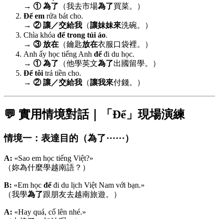
→
① 為了
（我去市場
為了
買菜。）
Để em
rửa bát cho.
→
② 讓／交給我
（
讓妹妹來
洗碗。）
Chìa khóa
để trong túi áo
.
→
③ 放在
（鑰匙
放在
衣服口袋裡。）
Anh ấy học tiếng Anh
để
đi du học.
→
① 為了
（他學英文
為了
出國留學。）
Để tôi
trả tiền cho.
→
② 讓／交給我
（
讓我來
付錢。）
💬 實用情境對話｜「Để」現場演練
情境一：表達目的（為了⋯⋯）
A:
«Sao em học tiếng Việt?»
（妳為什麼學越南語？）
B:
«Em học
để
đi du lịch Việt Nam với bạn.»
（我學
為了
跟朋友去越南旅遊。）
A:
«Hay quá, cố lên nhé.»