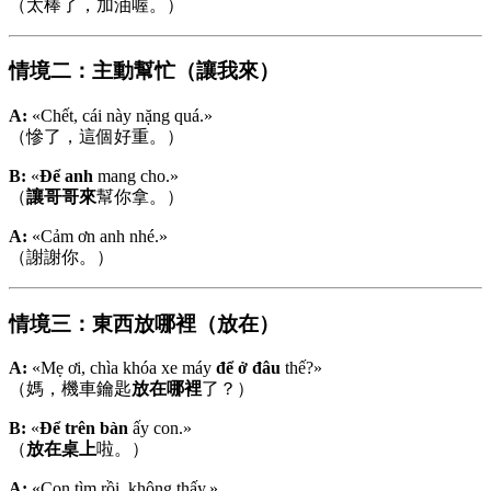
（太棒了，加油喔。）
情境二：主動幫忙（讓我來）
A:
«Chết, cái này nặng quá.»
（慘了，這個好重。）
B:
«
Để anh
mang cho.»
（
讓哥哥來
幫你拿。）
A:
«Cảm ơn anh nhé.»
（謝謝你。）
情境三：東西放哪裡（放在）
A:
«Mẹ ơi, chìa khóa xe máy
để ở đâu
thế?»
（媽，機車鑰匙
放在哪裡
了？）
B:
«
Để trên bàn
ấy con.»
（
放在桌上
啦。）
A:
«Con tìm rồi, không thấy.»