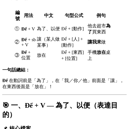
編
用法
中文
句型公式
例句
號
他去超市
為
①
為了、以便
Để + [動作]
Để
+ V
了
買東西
讓（某人做
Để + [人] +
Để
+ sb
②
讓我來
做
+ V
某事）
[動作]
Để
+
Để + [東西]
手機
放在
桌
③
放在
位置
+ [位置]
上
一句話總結：
Để
在動詞前是「為了」，在「我／你／他」前面是「讓」，
在東西後面是「放在」！
🎯 一、Để + V — 為了、以便（表達目
的）
📌 核心檔案