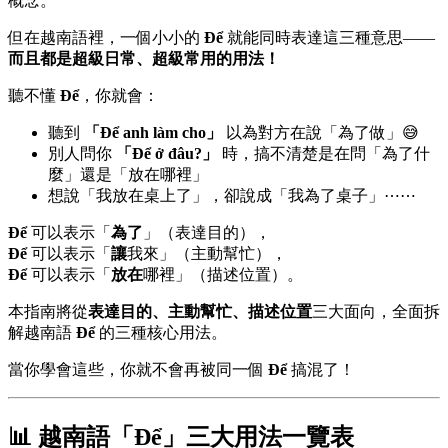
概念。
但在越南語裡，一個小小的
Để
就能同時表達這三種意思——
而且都是超級日常、超級常用的用法！
聽不懂
Để
，你就會：
聽到
「Để anh làm cho」
以為對方在說「為了做」😅
別人問你
「Để ở đâu?」
時，搞不清楚是在問「為了什
麼」還是「放在哪裡」
想說「我放在桌上了」，卻說成「我為了桌子」⋯⋯
Để
可以表示「
為了
」（表達目的），
Để
可以表示「
讓
我來」（主動幫忙），
Để
可以表示「
放在
哪裡」（描述位置）。
本指南將從
表達目的、主動幫忙、描述位置
三大面向，全面拆
解越南語
Để
的三種核心用法。
當你學會這些，你就不會再被同一個
Để
搞混了！
📊 越南語「Để」三大用法一覽表