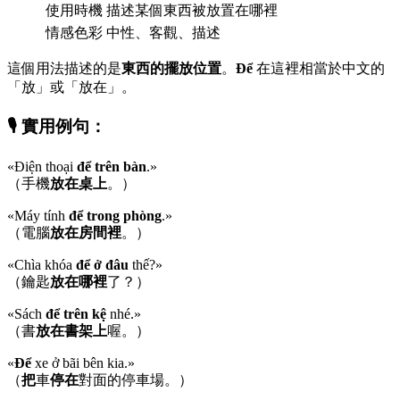
使用時機
描述某個東西被放置在哪裡
情感色彩
中性、客觀、描述
這個用法描述的是
東西的擺放位置
。
Để
在這裡相當於中文的
「放」或「放在」。
🎙️ 實用例句：
«Điện thoại
để trên bàn
.»
（手機
放在桌上
。）
«Máy tính
để trong phòng
.»
（電腦
放在房間裡
。）
«Chìa khóa
để ở đâu
thế?»
（鑰匙
放在哪裡
了？）
«Sách
để trên kệ
nhé.»
（書
放在書架上
喔。）
«
Để
xe ở bãi bên kia.»
（
把
車
停在
對面的停車場。）