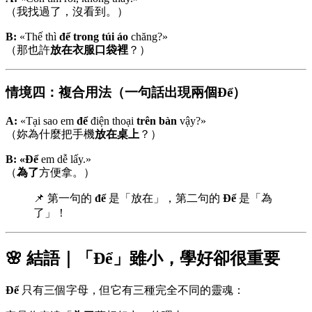
（我找過了，沒看到。）
B:
«Thế thì
để trong túi áo
chăng?»
（那也許
放在衣服口袋裡
？）
情境四：複合用法（一句話出現兩個Để）
A:
«Tại sao em
để
điện thoại
trên bàn
vậy?»
（妳為什麼把手機
放在桌上
？）
B:
«Để
em dễ lấy.»
（
為了
方便拿。）
📌 第一句的
để
是「放在」，第二句的
Để
是「為
了」！
🌸 結語｜「Để」雖小，學好卻很重要
Để
只有三個字母，但它有三種完全不同的靈魂：