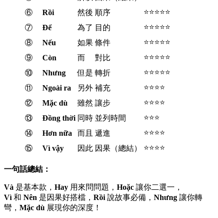
⭐⭐⭐⭐⭐
⑥
Rồi
然後
順序
⭐⭐⭐⭐⭐
⑦
Để
為了
目的
⭐⭐⭐⭐⭐
⑧
Nếu
如果
條件
⭐⭐⭐⭐⭐
⑨
Còn
而
對比
⭐⭐⭐⭐⭐
⑩
Nhưng
但是
轉折
⭐⭐⭐⭐
⑪
Ngoài ra
另外
補充
⭐⭐⭐⭐
⑫
Mặc dù
雖然
讓步
⭐⭐⭐
⑬
Đồng thời
同時
並列時間
⭐⭐⭐⭐
⑭
Hơn nữa
而且
遞進
⭐⭐⭐⭐
⑮
Vì vậy
因此
因果（總結）
一句話總結：
Và
是基本款，
Hay
用來問問題，
Hoặc
讓你二選一，
Vì
和
Nên
是因果好搭檔，
Rồi
說故事必備，
Nhưng
讓你轉
彎，
Mặc dù
展現你的深度！