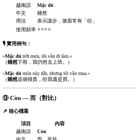
越南語
Mặc dù
中文
雖然
用法
表示讓步，後面常有「但」
⭐⭐⭐⭐
使用頻率
🎙️ 實用例句：
«
Mặc dù
trời mưa, tôi vẫn đi làm.»
（
雖然
下雨，我仍然去上班。）
«
Mặc dù
món này đắt, nhưng tôi vẫn mua.»
（
雖然
這個很貴，但我還是買。）
⑨ Còn — 而（對比）
📌 核心檔案
項目
內容
越南語
Còn
中文
而、至於