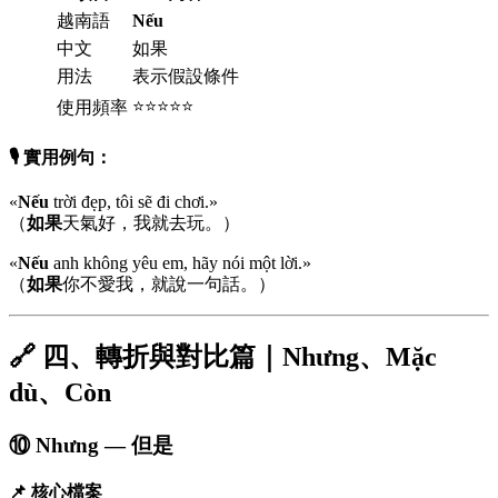
越南語
Nếu
中文
如果
用法
表示假設條件
⭐⭐⭐⭐⭐
使用頻率
🎙️ 實用例句：
«
Nếu
trời đẹp, tôi sẽ đi chơi.»
（
如果
天氣好，我就去玩。）
«
Nếu
anh không yêu em, hãy nói một lời.»
（
如果
你不愛我，就說一句話。）
🔗 四、轉折與對比篇｜Nhưng、Mặc
dù、Còn
⑩ Nhưng — 但是
📌 核心檔案