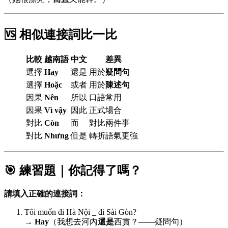
🆚 相似連接詞比一比
比較
越南語
中文
差異
選擇
Hay
還是
用於
疑問句
選擇
Hoặc
或者
用於
陳述句
因果
Nên
所以
口語常用
因果
Vì vậy
因此
正式場合
對比
Còn
而
對比兩件事
對比
Nhưng
但是
轉折語氣更強
🎯 練習題｜你記得了嗎？
請填入正確的連接詞：
Tôi muốn đi Hà Nội _ đi Sài Gòn?
→
Hay
（我想去河內
還是
西貢？——疑問句）