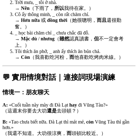
Trời mưa, _ tôi ở nhà.
→
Nên
（下雨了，
所以
我待在家。）
Cô ấy thông minh, _ còn rất chăm chỉ.
→
Hơn nữa
或
đồng thời
（她很聰明，
而且
還很勤
奮。）
_ học bài chăm chỉ _ chưa chắc đã đỗ.
→
Mặc dù
/
nhưng
（
雖然
認真讀書，
但
不一定會考
上。）
Tôi thích ăn phở, _ anh ấy thích ăn bún chả.
→
Còn
（我喜歡吃河粉，
而
他喜歡吃烤肉米線。）
💬 實用情境對話｜連接詞現場演練
情境一：朋友聊天
A:
«Cuối tuần này mày đi Đà Lạt
hay
đi Vũng Tàu?»
（這週末你要去大叻
還是
去頭頓？）
B:
«Tao chưa biết nữa. Đà Lạt thì mát mẻ,
còn
Vũng Tàu thì gần
hơn.»
（我還不知道。大叻很涼爽，
而
頭頓比較近。）