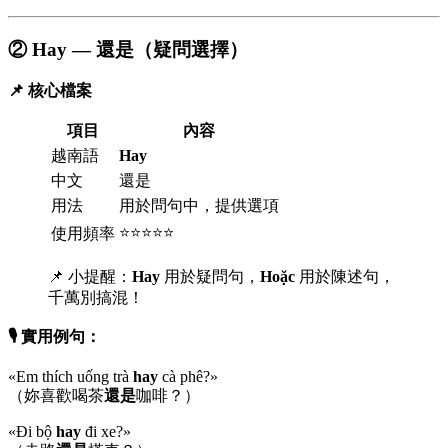
② Hay — 還是（疑問選擇）
📌 核心檔案
項目
內容
越南語
Hay
中文
還是
用法
用於問句中，提供選項
⭐⭐⭐⭐⭐
使用頻率
📌 小提醒：
Hay
用於疑問句，
Hoặc
用於陳述句，
千萬別搞混！
🎙️ 實用例句：
«Em thích uống trà
hay
cà phê?»
（妳喜歡喝茶
還是
咖啡？）
«Đi bộ
hay
đi xe?»