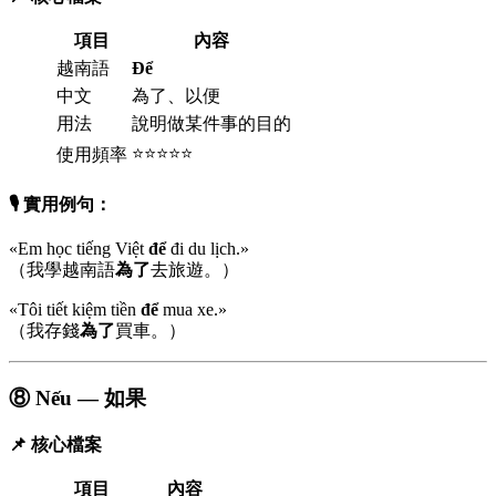
項目
內容
越南語
Để
中文
為了、以便
用法
說明做某件事的目的
⭐⭐⭐⭐⭐
使用頻率
🎙️ 實用例句：
«Em học tiếng Việt
để
đi du lịch.»
（我學越南語
為了
去旅遊。）
«Tôi tiết kiệm tiền
để
mua xe.»
（我存錢
為了
買車。）
⑧ Nếu — 如果
📌 核心檔案
項目
內容