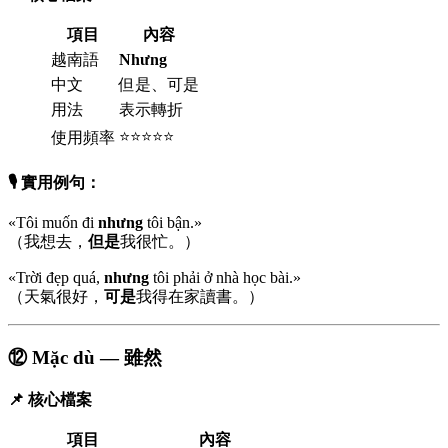
項目
內容
越南語
Nhưng
中文
但是、可是
用法
表示轉折
⭐⭐⭐⭐⭐
使用頻率
🎙️ 實用例句：
«Tôi muốn đi
nhưng
tôi bận.»
（我想去，
但是
我很忙。）
«Trời đẹp quá,
nhưng
tôi phải ở nhà học bài.»
（天氣很好，
可是
我得在家讀書。）
⑫ Mặc dù — 雖然
📌 核心檔案
項目
內容