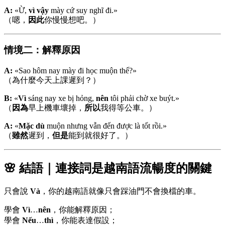
A:
«Ừ,
vì vậy
mày cứ suy nghĩ đi.»
（嗯，
因此
你慢慢想吧。）
情境二：解釋原因
A:
«Sao hôm nay mày đi học muộn thế?»
（為什麼今天上課遲到？）
B:
«
Vì
sáng nay xe bị hỏng,
nên
tôi phải chờ xe buýt.»
（
因為
早上機車壞掉，
所以
我得等公車。）
A:
«
Mặc dù
muộn nhưng vẫn đến được là tốt rồi.»
（
雖然
遲到，
但是
能到就很好了。）
🌸 結語｜連接詞是越南語流暢度的關鍵
只會說
Và
，你的越南語就像只會踩油門不會換檔的車。
學會
Vì
…
nên
，你能解釋原因；
學會
Nếu
…
thì
，你能表達假設；