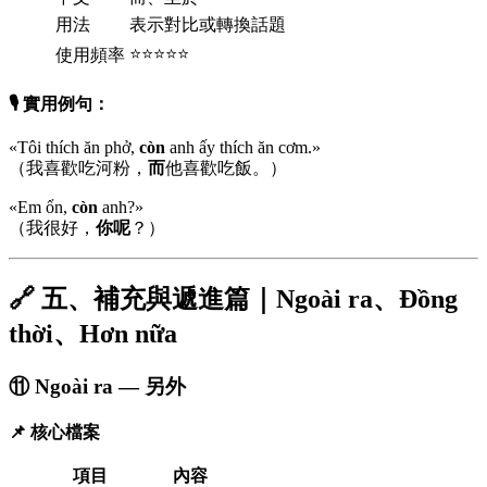
用法
表示對比或轉換話題
⭐⭐⭐⭐⭐
使用頻率
🎙️ 實用例句：
«Tôi thích ăn phở,
còn
anh ấy thích ăn cơm.»
（我喜歡吃河粉，
而
他喜歡吃飯。）
«Em ổn,
còn
anh?»
（我很好，
你呢
？）
🔗 五、補充與遞進篇｜Ngoài ra、Đồng
thời、Hơn nữa
⑪ Ngoài ra — 另外
📌 核心檔案
項目
內容