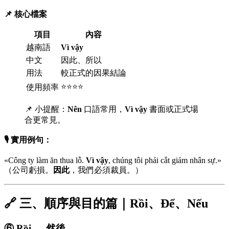
📌 核心檔案
項目
內容
越南語
Vì vậy
中文
因此、所以
用法
較正式的因果結論
⭐⭐⭐⭐
使用頻率
📌 小提醒：
Nên
口語常用，
Vì vậy
書面或正式場
合更常見。
🎙️ 實用例句：
«Công ty làm ăn thua lỗ.
Vì vậy
, chúng tôi phải cắt giảm nhân sự.»
（公司虧損。
因此
，我們必須裁員。）
🔗 三、順序與目的篇｜Rồi、Để、Nếu
⑥ Rồi — 然後