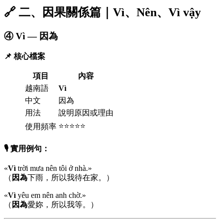
🔗 二、因果關係篇｜Vì、Nên、Vì vậy
④ Vì — 因為
📌 核心檔案
項目
內容
越南語
Vì
中文
因為
用法
說明原因或理由
⭐⭐⭐⭐⭐
使用頻率
🎙️ 實用例句：
«
Vì
trời mưa nên tôi ở nhà.»
（
因為
下雨，所以我待在家。）
«
Vì
yêu em nên anh chờ.»
（
因為
愛妳，所以我等。）