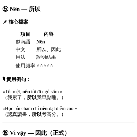
⑤ Nên — 所以
📌 核心檔案
項目
內容
越南語
Nên
中文
所以、因此
用法
說明結果
⭐⭐⭐⭐⭐
使用頻率
🎙️ 實用例句：
«Tôi mệt,
nên
tôi đi ngủ sớm.»
（我累了，
所以
我早點睡。）
«Học bài chăm chỉ
nên
đạt điểm cao.»
（認真讀書，
所以
考高分。）
⑮ Vì vậy — 因此（正式）