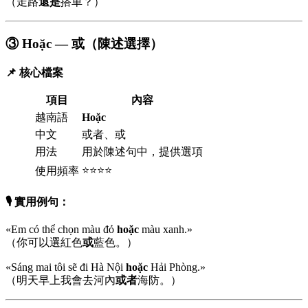
（走路
還是
搭車？）
③ Hoặc — 或（陳述選擇）
📌 核心檔案
項目
內容
越南語
Hoặc
中文
或者、或
用法
用於陳述句中，提供選項
⭐⭐⭐⭐
使用頻率
🎙️ 實用例句：
«Em có thể chọn màu đỏ
hoặc
màu xanh.»
（你可以選紅色
或
藍色。）
«Sáng mai tôi sẽ đi Hà Nội
hoặc
Hải Phòng.»
（明天早上我會去河內
或者
海防。）