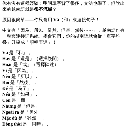
你有沒有這種經驗：明明單字背了很多，文法也學了，但說出
來的越南語就是
很不流暢
？
原因很簡單——你只會用
Và
（和）來連接句子！
中文有「因為、所以、雖然、但是、然後⋯⋯」，越南語也有
一整套連接詞系統。學會它們，你的越南語就會從「單字堆
疊」升級成「順暢表達」！
Và
是「和」，
Hay
是「還是」（選擇疑問），
Hoặc
是「或」（選擇陳述），
Vì
是「因為」，
Nên
是「所以」，
Rồi
是「然後」，
Để
是「為了」，
Nếu
是「如果」，
Còn
是「而」，
Nhưng
是「但是」，
Ngoài ra
是「另外」，
Mặc dù
是「雖然」，
Đồng thời
是「同時」，