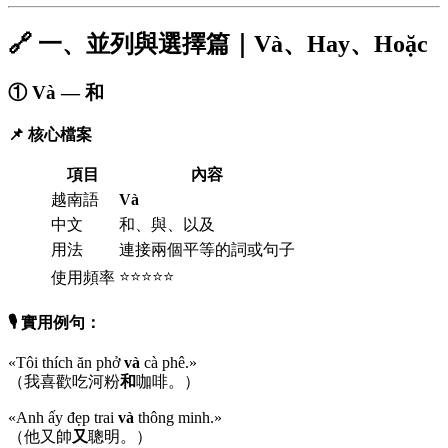
🔗 一、並列與選擇篇｜Và、Hay、Hoặc
① Và — 和
📌 核心檔案
項目
內容
越南語
Và
中文
和、與、以及
用法
連接兩個平等的詞或句子
⭐⭐⭐⭐⭐
使用頻率
🎙️ 實用例句：
«Tôi thích ăn phở
và
cà phê.»
（我喜歡吃河粉
和
咖啡。）
«Anh ấy đẹp trai
và
thông minh.»
（他又帥
又
聰明。）