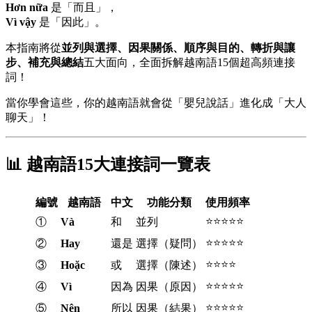
Hơn nữa
是「而且」，
Vì vậy
是「因此」。
本指南將從
並列與選擇、因果關係、順序與目的、轉折與讓
步、補充與總結
五大面向，全面拆解越南語15個超高頻連接
詞！
當你學會這些，你的越南語就會從「嬰兒說話」進化成「大人
聊天」！
📊 越南語15大連接詞一覽表
編號
越南語
中文
功能分類
使用頻率
⭐⭐⭐⭐⭐
①
Và
和
並列
⭐⭐⭐⭐⭐
②
Hay
還是
選擇（疑問）
⭐⭐⭐⭐
③
Hoặc
或
選擇（陳述）
⭐⭐⭐⭐⭐
④
Vì
因為
因果（原因）
⭐⭐⭐⭐⭐
⑤
Nên
所以
因果（結果）