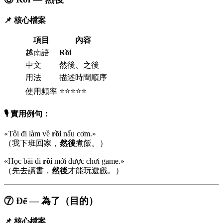
📌 核心檔案
項目
內容
越南語
Rồi
中文
然後、之後
用法
描述時間順序
⭐⭐⭐⭐⭐
使用頻率
🎙️ 實用例句：
«Tôi đi làm về
rồi
nấu cơm.»
（我下班回家，
然後
煮飯。）
«Học bài đi
rồi
mới được chơi game.»
（先去讀書，
然後
才能玩遊戲。）
⑦ Để — 為了（目的）
📌 核心檔案