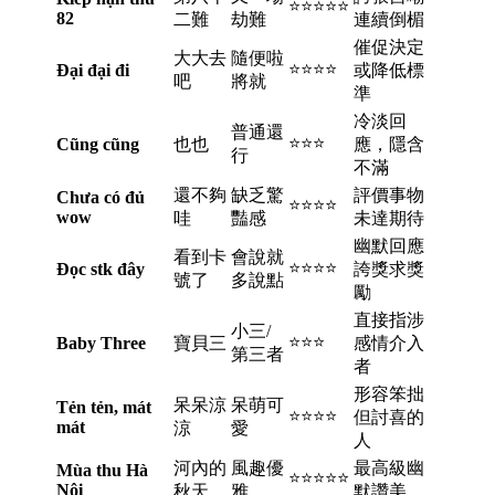
⭐⭐⭐⭐⭐
82
二難
劫難
連續倒楣
催促決定
大大去
隨便啦
⭐⭐⭐⭐
Đại đại đi
或降低標
吧
將就
準
冷淡回
普通還
⭐⭐⭐
Cũng cũng
也也
應，隱含
行
不滿
還不夠
缺乏驚
評價事物
Chưa có đủ
⭐⭐⭐⭐
wow
哇
豔感
未達期待
幽默回應
看到卡
會說就
⭐⭐⭐⭐
Đọc stk đây
誇獎求獎
號了
多說點
勵
直接指涉
小三/
⭐⭐⭐
Baby Three
寶貝三
感情介入
第三者
者
形容笨拙
呆呆涼
呆萌可
Tẻn tẻn, mát
⭐⭐⭐⭐
但討喜的
mát
涼
愛
人
河內的
風趣優
最高級幽
Mùa thu Hà
⭐⭐⭐⭐⭐
Nội
秋天
雅
默讚美