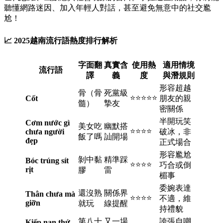
聽懂網路迷因、加入年輕人對話，甚至避免無意中的社交尷
尬！
📈 2025越南流行語熱度排行解析
字面翻
真實含
使用熱
適用情境
流行語
譯
義
度
與潛規則
形容超越
骨（骨
死黨級
⭐⭐⭐⭐⭐
Cốt
朋友的親
髓）
摯友
密關係
半開玩笑
Cơm nước gì
美女吃
幽默搭
⭐⭐⭐⭐
chưa người
破冰，非
飯了嗎
訕開場
đẹp
正式場合
形容尷尬
剝中黏
精準踩
Bóc trúng sít
⭐⭐⭐⭐
巧合或倒
rịt
膠
雷
楣事
委婉表達
還沒熟
關係界
Thân chưa mà
⭐⭐⭐⭐
不適，維
giỡn
就玩
線提醒
持禮貌
第八十
又一場
誇張自嘲
Kiếp nạn thứ