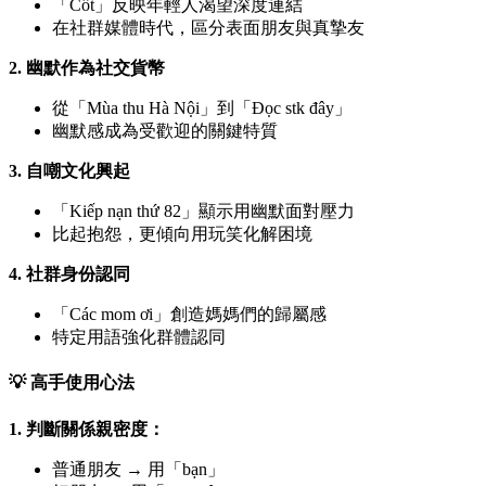
「Cốt」反映年輕人渴望深度連結
在社群媒體時代，區分表面朋友與真摯友
2. 幽默作為社交貨幣
從「Mùa thu Hà Nội」到「Đọc stk đây」
幽默感成為受歡迎的關鍵特質
3. 自嘲文化興起
「Kiếp nạn thứ 82」顯示用幽默面對壓力
比起抱怨，更傾向用玩笑化解困境
4. 社群身份認同
「Các mom ơi」創造媽媽們的歸屬感
特定用語強化群體認同
💡 高手使用心法
1. 判斷關係親密度：
普通朋友 → 用「bạn」