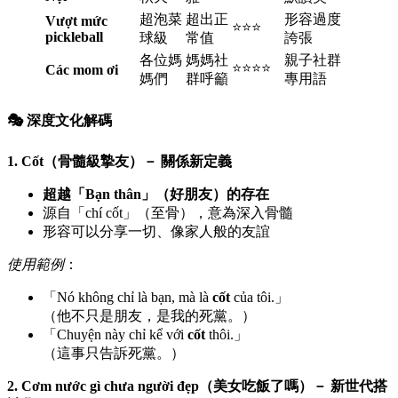
超泡菜
超出正
形容過度
Vượt mức
⭐⭐⭐
pickleball
球級
常值
誇張
各位媽
媽媽社
親子社群
⭐⭐⭐⭐
Các mom ơi
媽們
群呼籲
專用語
🎭 深度文化解碼
1. Cốt（骨髓級摯友）－ 關係新定義
超越「Bạn thân」（好朋友）的存在
源自「chí cốt」（至骨），意為深入骨髓
形容可以分享一切、像家人般的友誼
使用範例
：
「Nó không chỉ là bạn, mà là
cốt
của tôi.」
（他不只是朋友，是我的死黨。）
「Chuyện này chỉ kể với
cốt
thôi.」
（這事只告訴死黨。）
2. Cơm nước gì chưa người đẹp（美女吃飯了嗎）－ 新世代搭