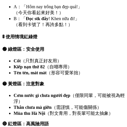
A：「Hôm nay trông bạn đẹp quá!」
（今天你看起來好美！）
B：「
Đọc stk đây
! Khen nữa đi!」
（看到卡號了！再誇多點！）
🚦 使用情境紅綠燈
🟢 綠燈區：安全使用
Cốt
（只對真正好友用）
Kiếp nạn thứ 82
（自嘲專用）
Tẻn tẻn, mát mát
（形容可愛笨拙）
🟡 黃燈區：注意對象
Cơm nước gì chưa người đẹp
（僅限同輩，可能被視為輕
浮）
Thân chưa mà giỡn
（需謹慎，可能傷關係）
Mùa thu Hà Nội
（對文青用，對長輩可能太抽象）
🔴 紅燈區：高風險用語