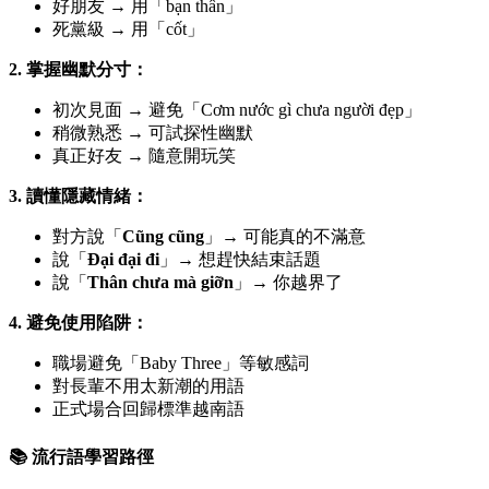
好朋友 → 用「bạn thân」
死黨級 → 用「cốt」
2. 掌握幽默分寸：
初次見面 → 避免「Cơm nước gì chưa người đẹp」
稍微熟悉 → 可試探性幽默
真正好友 → 隨意開玩笑
3. 讀懂隱藏情緒：
對方說「
Cũng cũng
」→ 可能真的不滿意
說「
Đại đại đi
」→ 想趕快結束話題
說「
Thân chưa mà giỡn
」→ 你越界了
4. 避免使用陷阱：
職場避免「Baby Three」等敏感詞
對長輩不用太新潮的用語
正式場合回歸標準越南語
📚 流行語學習路徑