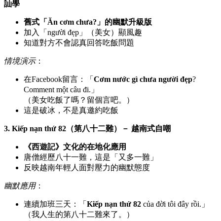
訕學
舊式「Ăn cơm chưa?」的幽默升級版
加入「người đẹp」（美女）顯風趣
知道對方不會認真回答吃飯問題
情境演示
：
在Facebook留言：「
Cơm nước gì chưa người đẹp
?
Comment một câu đi.」
（美女吃飯了嗎？留個言吧。）
這是破冰，不是真邀約吃飯
3. Kiếp nạn thứ 82（第八十二難）－ 越南式自嘲
《西遊記》文化的在地化應用
唐僧經歷八十一難，這是「又多一難」
反映越南年輕人面對壓力的幽默態度
幽默應用
：
連續加班三天：「
Kiếp nạn thứ 82
của đời tôi đây rồi.」
（我人生的第八十二難來了。）