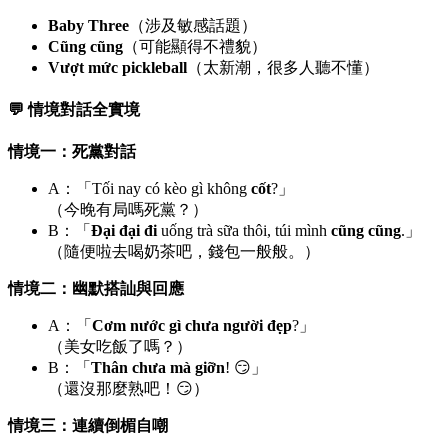
Baby Three
（涉及敏感話題）
Cũng cũng
（可能顯得不禮貌）
Vượt mức pickleball
（太新潮，很多人聽不懂）
💬 情境對話全實境
情境一：死黨對話
A：「Tối nay có kèo gì không
cốt
?」
（今晚有局嗎死黨？）
B：「
Đại đại đi
uống trà sữa thôi, túi mình
cũng cũng
.」
（隨便啦去喝奶茶吧，錢包一般般。）
情境二：幽默搭訕與回應
A：「
Cơm nước gì chưa người đẹp
?」
（美女吃飯了嗎？）
B：「
Thân chưa mà giỡn
! 😏」
（還沒那麼熟吧！😏）
情境三：連續倒楣自嘲