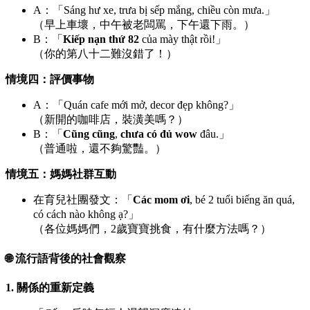
A：「Sáng hư xe, trưa bị sếp mắng, chiều còn mưa.」
（早上車壞，中午被老闆罵，下午還下雨。）
B：「
Kiếp nạn thứ 82
của mày thật rồi!」
（你的第八十二難沒錯了！）
情境四：評價事物
A：「Quán cafe mới mở, decor đẹp không?」
（新開的咖啡店，裝潢美嗎？）
B：「
Cũng cũng
,
chưa có đủ wow
đâu.」
（普通啦，還不夠驚豔。）
情境五：媽媽社群互動
在育兒社團發文：「
Các mom ơi
, bé 2 tuổi biếng ăn quá,
có cách nào không ạ?」
（各位媽媽們，2歲寶寶挑食，有什麼方法嗎？）
🌐 流行語背後的社會觀察
1. 關係的重新定義