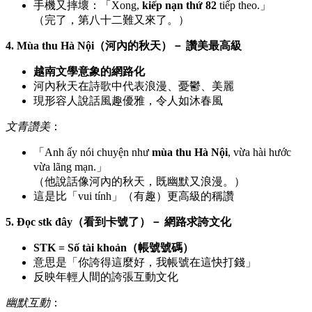
手機又摔壞：「Xong,
kiếp nạn thứ 82
tiếp theo.」
（完了，第八十二難又來了。）
4. Mùa thu Hà Nội（河內的秋天）－ 讚美最高級
越南文學意象的網路化
河內秋天在詩歌中代表浪漫、憂鬱、美麗
現形容人說話風趣優雅，令人如沐春風
文青讚美
：
「Anh ấy nói chuyện như
mùa thu Hà Nội
, vừa hài hước
vừa lãng mạn.」
（他說話像河內的秋天，既幽默又浪漫。）
這是比「vui tính」（有趣）更高級的稱讚
5. Đọc stk đây（看到卡號了）－ 網路求誇文化
STK = Số tài khoản（帳號號碼）
意思是「你誇得這麼好，我帳號在這快打錢」
反映年輕人間的誇張互動文化
幽默互動
：