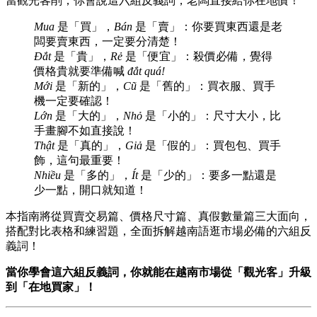
當觀光客削；你會說這六組反義詞，老闆直接給你在地價！
Mua
是「買」，
Bán
是「賣」：你要買東西還是老
闆要賣東西，一定要分清楚！
Đắt
是「貴」，
Rẻ
是「便宜」：殺價必備，覺得
價格貴就要準備喊
đắt quá!
Mới
是「新的」，
Cũ
是「舊的」：買衣服、買手
機一定要確認！
Lớn
是「大的」，
Nhỏ
是「小的」：尺寸大小，比
手畫腳不如直接說！
Thật
是「真的」，
Giả
是「假的」：買包包、買手
飾，這句最重要！
Nhiều
是「多的」，
Ít
是「少的」：要多一點還是
少一點，開口就知道！
本指南將從買賣交易篇、價格尺寸篇、真假數量篇三大面向，
搭配對比表格和練習題，全面拆解越南語逛市場必備的六組反
義詞！
當你學會這六組反義詞，你就能在越南市場從「觀光客」升級
到「在地買家」！