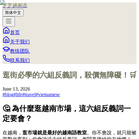
芝芝越南语
简体中文
首页
关于我们
教练团队
联系我们
逛街必學的六組反義詞，殺價無障礙！🛒
June 13, 2026
#
blog
#
life
#
travel
#
vietnamese
🤔 為什麼逛越南市場，這六組反義詞一
定要會？
在越南，
逛市場就是最好的越南語教室
。你不會說，就只能被