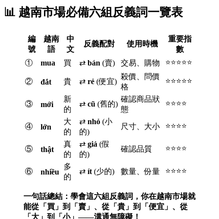
📊 越南市場必備六組反義詞一覽表
編
越南
中
重要指
反義配對
使用時機
號
語
文
數
⭐⭐⭐⭐⭐
①
mua
買
⇄
bán
(賣)
交易、購物
殺價、問價
⭐⭐⭐⭐⭐
②
貴
⇄
rẻ
(便宜)
đắt
格
新
確認商品狀
⭐⭐⭐⭐
③
⇄
cũ
(舊的)
mới
的
態
大
⇄
nhỏ
(小
⭐⭐⭐⭐
④
尺寸、大小
lớn
的
的)
真
⇄
giả
(假
⭐⭐⭐⭐
⑤
確認品質
thật
的
的)
多
⭐⭐⭐⭐
⑥
⇄
ít
(少的)
數量、份量
nhiều
的
一句話總結：學會這六組反義詞，你在越南市場就
能從「買」到「賣」、從「貴」到「便宜」、從
「大」到「小」——溝通無障礙！