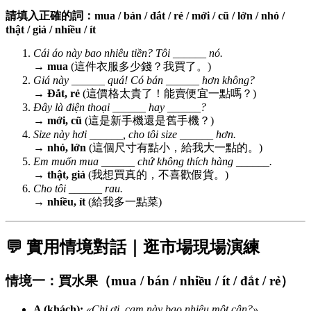
請填入正確的詞：mua / bán / đắt / rẻ / mới / cũ / lớn / nhỏ /
thật / giả / nhiều / ít
Cái áo này bao nhiêu tiền? Tôi ______ nó.
→
mua
(這件衣服多少錢？我買了。)
Giá này
______ quá! Có bán ______ hơn không?
→
Đắt, rẻ
(這價格太貴了！能賣便宜一點嗎？)
Đây là điện thoại ______ hay ______?
→
mới, cũ
(這是新手機還是舊手機？)
Size này hơi ______, cho tôi size ______ hơn.
→
nhỏ, lớn
(這個尺寸有點小，給我大一點的。)
Em muốn mua ______ chứ không thích hàng ______.
→
thật, giả
(我想買真的，不喜歡假貨。)
Cho tôi ______ rau.
→
nhiều, ít
(給我多一點菜)
💬 實用情境對話｜逛市場現場演練
情境一：買水果（mua / bán / nhiều / ít / đắt / rẻ）
A (khách):
«Chị ơi, cam này bao nhiêu một cân?»