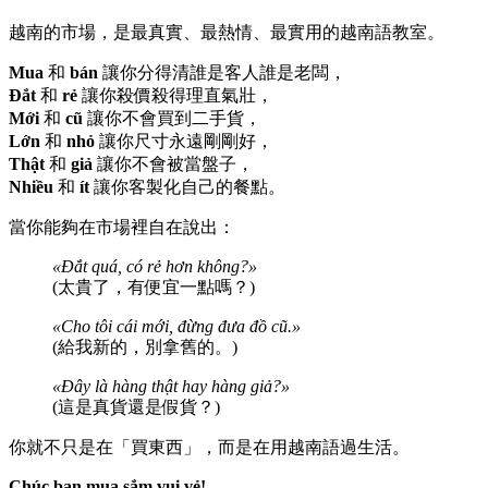
越南的市場，是最真實、最熱情、最實用的越南語教室。
Mua
和
bán
讓你分得清誰是客人誰是老闆，
Đắt
和
rẻ
讓你殺價殺得理直氣壯，
Mới
和
cũ
讓你不會買到二手貨，
Lớn
和
nhỏ
讓你尺寸永遠剛剛好，
Thật
和
giả
讓你不會被當盤子，
Nhiều
和
ít
讓你客製化自己的餐點。
當你能夠在市場裡自在說出：
«Đắt quá, có rẻ hơn không?»
(太貴了，有便宜一點嗎？)
«Cho tôi cái mới, đừng đưa đồ cũ.»
(給我新的，別拿舊的。)
«Đây là hàng thật hay hàng giả?»
(這是真貨還是假貨？)
你就不只是在「買東西」，而是在用越南語過生活。
Chúc bạn mua sắm vui vẻ!