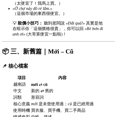
（太便宜了！我馬上買。）
«Ở chợ này đồ rẻ lắm.»
（這個市場的東西很便宜。）
💡
殺價小技巧：
聽到老闆說
«Đắt quá!»
其實是他
在暗示你「這個價格很貴」，你可以回
«Rẻ hơn đi
anh ơi»
(大哥算便宜一點啦)！
📦 三、新舊篇｜Mới – Cũ
📌 核心檔案
項目
內容
越南語
mới
⇄
cũ
中文
新的 ⇄ 舊的
詞類
形容詞
核心意義
mới
是未曾使用過；
cũ
是已經用過
使用時機
買衣服、買手機、買二手商品
情感色彩
中性、描述