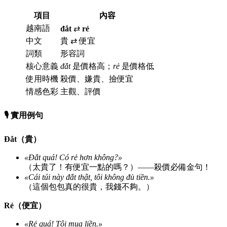
項目
內容
越南語
đắt
⇄
rẻ
中文
貴 ⇄ 便宜
詞類
形容詞
核心意義
đắt
是價格高；
rẻ
是價格低
使用時機
殺價、嫌貴、撿便宜
情感色彩
主觀、評價
🎙️ 實用例句
Đắt（貴）
«Đắt quá! Có rẻ hơn không?»
（太貴了！有便宜一點的嗎？）——殺價必備金句！
«Cái túi này đắt thật, tôi không đủ tiền.»
（這個包包真的很貴，我錢不夠。）
Rẻ（便宜）
«Rẻ quá! Tôi mua liền.»