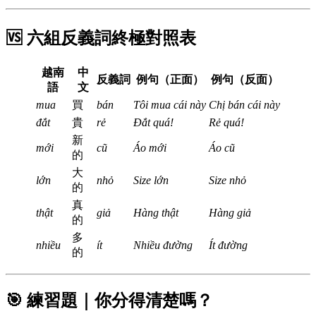
🆚 六組反義詞終極對照表
越南
中
反義詞
例句（正面）
例句（反面）
語
文
mua
買
bán
Tôi mua cái này
Chị bán cái này
đắt
貴
rẻ
Đắt quá!
Rẻ quá!
新
mới
cũ
Áo mới
Áo cũ
的
大
lớn
nhỏ
Size lớn
Size nhỏ
的
真
thật
giả
Hàng thật
Hàng giả
的
多
nhiều
ít
Nhiều đường
Ít đường
的
🎯 練習題｜你分得清楚嗎？