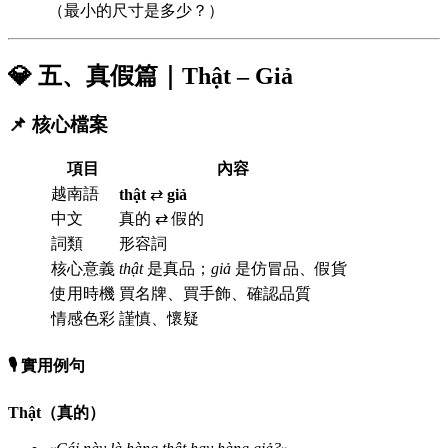
（最小的尺寸是多少？）
💎 五、真假篇｜Thật – Giả
📌 核心檔案
項目
內容
越南語
thật
⇄
giả
中文
真的 ⇄ 假的
詞類
形容詞
核心意義
thật
是真品；
giả
是仿冒品、假貨
使用時機
買名牌、買手飾、確認品質
情感色彩
謹慎、懷疑
🎙️ 實用例句
Thật（真的）