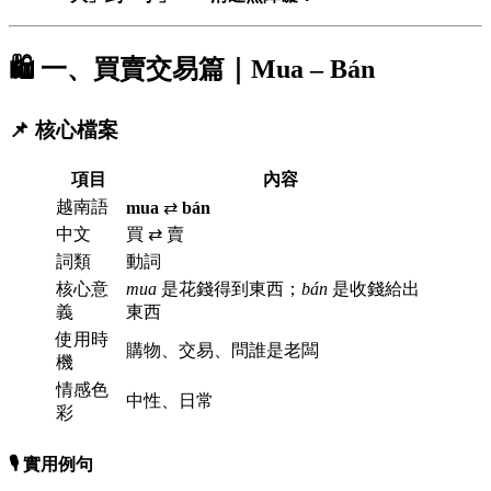
🛍️ 一、買賣交易篇｜Mua – Bán
📌 核心檔案
項目
內容
越南語
mua
⇄
bán
中文
買 ⇄ 賣
詞類
動詞
核心意
mua
是花錢得到東西；
bán
是收錢給出
義
東西
使用時
購物、交易、問誰是老闆
機
情感色
中性、日常
彩
🎙️ 實用例句