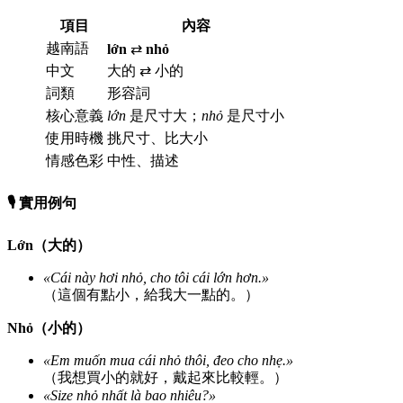
項目
內容
越南語
lớn
⇄
nhỏ
中文
大的 ⇄ 小的
詞類
形容詞
核心意義
lớn
是尺寸大；
nhỏ
是尺寸小
使用時機
挑尺寸、比大小
情感色彩
中性、描述
🎙️ 實用例句
Lớn（大的）
«Cái này hơi nhỏ, cho tôi cái lớn hơn.»
（這個有點小，給我大一點的。）
Nhỏ（小的）
«Em muốn mua cái nhỏ thôi, đeo cho nhẹ.»
（我想買小的就好，戴起來比較輕。）
«Size nhỏ nhất là bao nhiêu?»