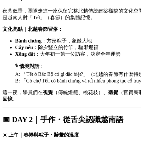
夜幕低垂，團隊走進一座保留完整北越傳統建築樣貌的文化空
是越南人對「
Tết
」（春節）的集體記憶。
文化亮點｜北越春節習俗：
Bánh chưng
：方形粽子，象徵大地
Cây nêu
：除夕豎立的竹竿，驅邪迎福
Xông đất
：大年初一第一位訪客，決定全年運勢
🎙️
情境對話
：
A: 「Tết ở Bắc Bộ có gì đặc biệt?」（北越的春節有什
B: 「Có chợ Tết, có bánh chưng và rất nhiều p
這一夜，學員們在
視覺
（傳統燈籠、桃花枝）、
聽覺
（官賀民
回憶
。
📅
DAY 2｜手作・從舌尖認識越南語
☀️
上午｜春捲與粽子・辭彙的溫度