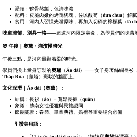
湯頭：鴨骨熬製，色清味濃
配料：皮脆肉嫩的烤鴨切塊，佐以酸筍（
dưa chua
）解膩
食用：河內人習慣先嚐原味，再加入切碎的檸檬葉（
lá c
味道濃郁、別具一格
——這道河內限定美食，為學員們的味蕾
🌸
午後｜奧黛・湖濱慢時光
午後三點，是河內最顯溫柔的時光。
學員們換上量身訂製的
奧黛
（
Áo dài
）——女子身著絲綢長衫
Tháp Rùa
（龜塔）斑駁的牆面上。
文化深潛｜Áo dài（奧黛）：
結構：長衫（
áo
）+ 寬鬆長褲（
quần
）
象徵：越南女性優雅與民族認同
節慶關聯：春節、畢業典禮、婚禮等重要場合必備
🎙️
讚美用語
：
「Chị mặc
áo dài
đẹp quá!」（姊姊穿
奧黛
好漂亮！