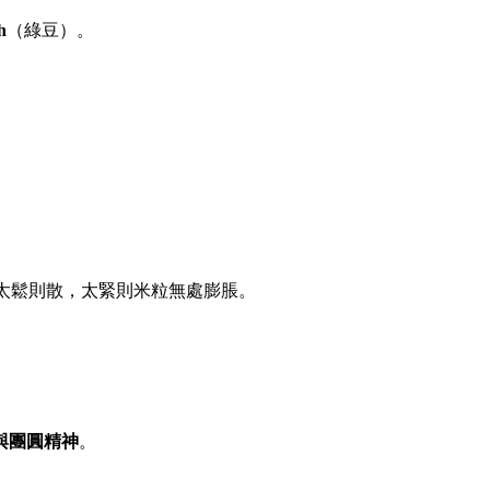
h
（綠豆）。
太鬆則散，太緊則米粒無處膨脹。
與團圓精神
。