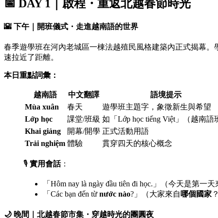
📅
DAY 1｜啟程・重返北越春節時光
🌇 下午｜開班儀式・走進越南語的世界
春季遊學班在河內老城區一棟法越殖民風格建築內正式揭幕。
速拉近了距離。
本日重點詞彙：
越南語
中文翻譯
語境提示
Mùa xuân
春天
遊學班主題字，象徵新生與希望
Lớp học
課堂/班級
如「Lớp học tiếng Việt」（越南
Khai giảng
開幕/開學
正式活動用語
Trải nghiệm
體驗
貫穿四天的核心概念
🎙️
實用會話
：
「Hôm nay là ngày đầu tiên đi học.」（今天是
「Các bạn đến từ
nước nào
?」（大家來自
哪個國家
🌙
晚間｜北越春節市集・穿越時光的團圓夜