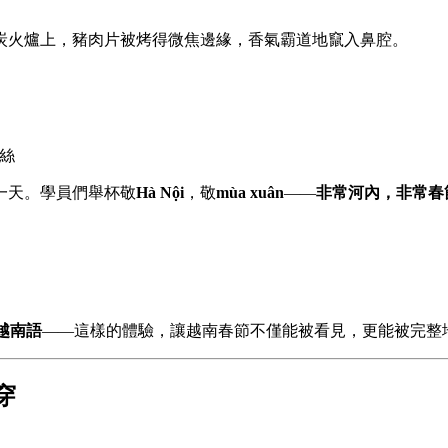
炭火爐上，豬肉片被烤得微焦邊緣，香氣霸道地竄入鼻腔。
絲
一天。學員們舉杯敬
Hà Nội
，敬
mùa xuân
——
非常河內，非常春
）
越南語
——這樣的體驗，讓越南春節不僅能被看見，更能被完整
穿