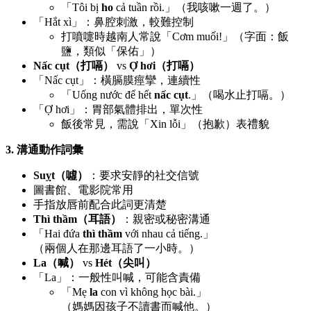
「Tôi bị
ho
cả tuần rồi.」（我咳嗽一週了。）
「Hắt xì」：鼻腔刺激，較難控制
打噴嚏時越南人常說「Cơm muối!」（字面：飯
鹽，類似「保佑」）
Nấc cụt（打嗝）
vs
Ợ hơi（打嗝）
「Nấc cụt」：橫膈膜痙攣，連續性
「Uống nước để hết
nấc cụt
.」（喝水止打嗝。）
「Ợ hơi」：胃部氣體排出，單次性
飯後常見，需說「Xin lỗi」（抱歉）表禮貌
3. 溝通動作詞彙
Suỵt（噓）
：要求安靜的社交信號
圖書館、電影院常用
手指放唇前配合此詞更清楚
Thì thầm（耳語）
：親密或秘密溝通
「Hai đứa
thì thầm
với nhau cả tiếng.」
（兩個人在那邊耳語了一小時。）
La（喊）
vs
Hét（尖叫）
「La」：一般性叫喊，可能含責備
「Mẹ
la
con vì không học bài.」
（媽媽因孩子不讀書而喊他。）