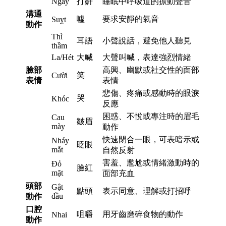
Ngáy
打鼾
睡眠中呼吸道的振動聲音
溝通
噓
要求安靜的氣音
Suỵt
動作
Thì
耳語
小聲說話，避免他人聽見
thầm
La/Hét
大喊
大聲叫喊，表達強烈情緒
臉部
高興、幽默或社交性的面部
笑
Cười
表情
表情
悲傷、疼痛或感動時的眼淚
哭
Khóc
反應
困惑、不悅或專注時的眉毛
Cau
皺眉
mày
動作
快速閉合一眼，可表暗示或
Nháy
眨眼
mắt
自然反射
害羞、尷尬或情緒激動時的
Đỏ
臉紅
mặt
面部充血
頭部
Gật
點頭
表示同意、理解或打招呼
đầu
動作
口腔
咀嚼
用牙齒磨碎食物的動作
Nhai
動作