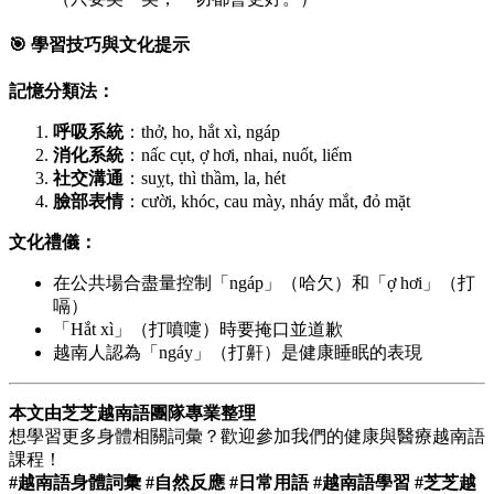
🎯 學習技巧與文化提示
記憶分類法：
呼吸系統
：thở, ho, hắt xì, ngáp
消化系統
：nấc cụt, ợ hơi, nhai, nuốt, liếm
社交溝通
：suỵt, thì thầm, la, hét
臉部表情
：cười, khóc, cau mày, nháy mắt, đỏ mặt
文化禮儀：
在公共場合盡量控制「ngáp」（哈欠）和「ợ hơi」（打
嗝）
「Hắt xì」（打噴嚏）時要掩口並道歉
越南人認為「ngáy」（打鼾）是健康睡眠的表現
本文由芝芝越南語團隊專業整理
想學習更多身體相關詞彙？歡迎參加我們的健康與醫療越南語
課程！
#越南語身體詞彙 #自然反應 #日常用語 #越南語學習 #芝芝越