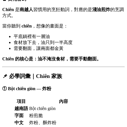
Chiên
是
南越人
習慣用的烹飪動詞，對應的是
淺油煎炸
的烹調
方式。
當你聽到
chiên
，想像的畫面是：
平底鍋裡有一層油
食材放下去，油只到一半高度
需要翻面，讓兩面都金黃
Chiên 的核心是：油不淹沒食材，需要手動翻面。
📌 必學詞彙｜Chiên 家族
① Bột chiên giòn — 炸粉
項目
內容
越南語
Bột chiên giòn
字面
粉煎脆
中文
炸粉、酥炸粉