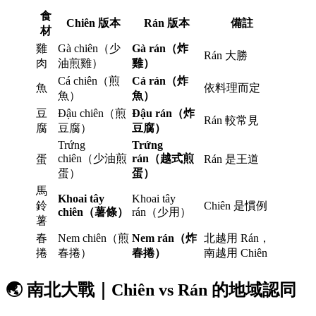
食
Chiên 版本
Rán 版本
備註
材
雞
Gà chiên（少
Gà rán（炸
Rán 大勝
肉
油煎雞）
雞）
Cá chiên（煎
Cá rán（炸
魚
依料理而定
魚）
魚）
豆
Đậu chiên（煎
Đậu rán（炸
Rán 較常見
腐
豆腐）
豆腐）
Trứng
Trứng
chiên（少油煎
rán（越式煎
蛋
Rán 是王道
蛋）
蛋）
馬
Khoai tây
Khoai tây
鈴
Chiên 是慣例
chiên（薯條）
rán（少用）
薯
春
Nem chiên（煎
Nem rán（炸
北越用 Rán，
捲
春捲）
春捲）
南越用 Chiên
🌏 南北大戰｜Chiên vs Rán 的地域認同