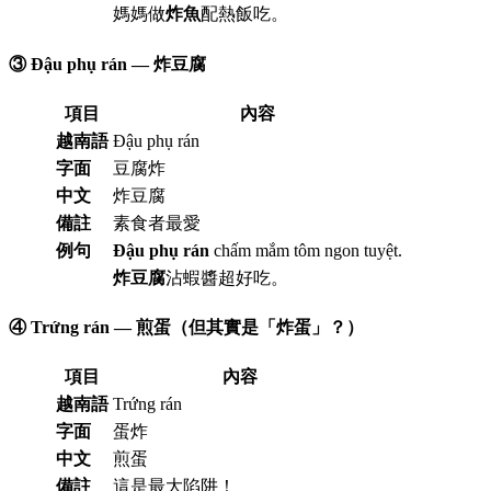
媽媽做
炸魚
配熱飯吃。
③ Đậu phụ rán — 炸豆腐
項目
內容
越南語
Đậu phụ rán
字面
豆腐炸
中文
炸豆腐
備註
素食者最愛
例句
Đậu phụ rán
chấm mắm tôm ngon tuyệt.
炸豆腐
沾蝦醬超好吃。
④ Trứng rán — 煎蛋（但其實是「炸蛋」？）
項目
內容
越南語
Trứng rán
字面
蛋炸
中文
煎蛋
備註
這是最大陷阱！