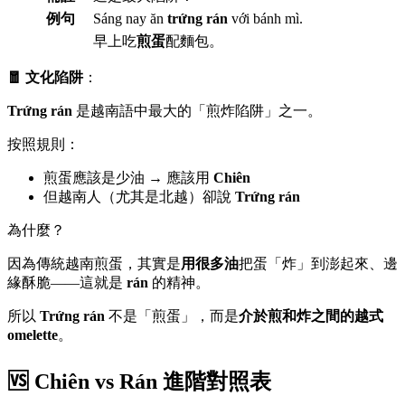
例句
Sáng nay ăn
trứng rán
với bánh mì.
早上吃
煎蛋
配麵包。
🧧 文化陷阱
：
Trứng rán
是越南語中最大的「煎炸陷阱」之一。
按照規則：
煎蛋應該是少油 → 應該用
Chiên
但越南人（尤其是北越）卻說
Trứng rán
為什麼？
因為傳統越南煎蛋，其實是
用很多油
把蛋「炸」到澎起來、邊
緣酥脆——這就是
rán
的精神。
所以
Trứng rán
不是「煎蛋」，而是
介於煎和炸之間的越式
omelette
。
🆚 Chiên vs Rán 進階對照表