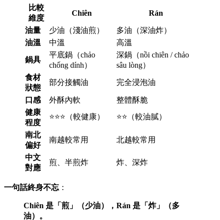
比較
Chiên
Rán
維度
油量
少油（淺油煎）
多油（深油炸）
油溫
中溫
高溫
平底鍋（chảo
深鍋（nồi chiên / chảo
鍋具
chống dính）
sâu lòng）
食材
部分接觸油
完全浸泡油
狀態
口感
外酥內軟
整體酥脆
健康
⭐⭐⭐（較健康）
⭐⭐（較油膩）
程度
南北
南越較常用
北越較常用
偏好
中文
煎、半煎炸
炸、深炸
對應
一句話終身不忘
：
Chiên 是「煎」（少油），Rán 是「炸」（多
油）。