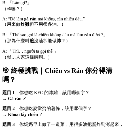
B: 「Làm gì?」
（幹嘛？）
A: “Để làm
gà rán
mà không cần nhiều dầu.”
（用來做
炸雞
但不用很多油。）
B: 「Thế sao gọi là
chiên
không dầu mà làm
rán
được?」
（那為什麼叫
煎
沒油卻能做
炸
？）
A: 「Thì… người ta gọi thế.」
（就…人家這樣叫啊。）
🎯 終極挑戰｜Chiên vs Rán 你分得清
嗎？
題目 1
：你想吃 KFC 的炸雞，該用哪個字？
→
Gà rán
✓
題目 2
：你想吃麥當勞的薯條，該用哪個字？
→
Khoai tây chiên
✓
題目 3
：你媽媽早上做了一道菜，用很多油把蛋炸到澎起來，