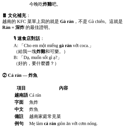
今晚吃
炸雞
吧。
🧧 文化補充
：
越南的 KFC 菜單上寫的就是
Gà rán
，不是 Gà chiên。這就是
Rán = 深炸
的最佳證明。
🎙️
速食店對話
：
A: 「Cho em một miếng
gà rán
với coca.」
（給我一塊
炸雞
和可樂。）
B: 「Dạ, muốn sốt gì ạ?」
（好的，要什麼醬？）
② Cá rán — 炸魚
項目
內容
越南語
Cá rán
字面
魚炸
中文
炸魚
備註
越南家庭常見菜
例句
Mẹ làm
cá rán
giòn ăn với cơm nóng.