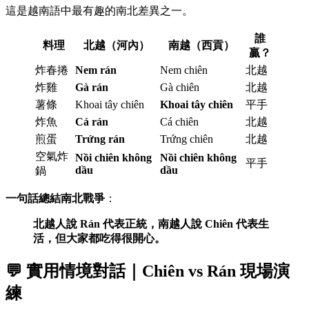
這是越南語中最有趣的南北差異之一。
誰
料理
北越（河內）
南越（西貢）
贏？
炸春捲
Nem rán
Nem chiên
北越
炸雞
Gà rán
Gà chiên
北越
薯條
Khoai tây chiên
Khoai tây chiên
平手
炸魚
Cá rán
Cá chiên
北越
煎蛋
Trứng rán
Trứng chiên
北越
空氣炸
Nồi chiên không
Nồi chiên không
平手
dầu
dầu
鍋
一句話總結南北戰爭
：
北越人說 Rán 代表正統，南越人說 Chiên 代表生
活，但大家都吃得很開心。
💬 實用情境對話｜Chiên vs Rán 現場演
練