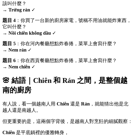
該叫什麼？
→
Trứng rán
✓
題目 4
：你買了一台新的廚房家電，號稱不用油就能炸東西，
它叫什麼？
→
Nồi chiên không dầu
✓
題目 5
：你在河內餐廳想點炸春捲，菜單上會寫什麼？
→
Nem rán
✓
題目 6
：你在西貢餐廳想點炸春捲，菜單上會寫什麼？
→
Nem chiên
✓
🌸 結語｜Chiên 和 Rán 之間，是整個越
南的廚房
有人說，看一個越南人用
Chiên
還是
Rán
，就能猜出他是北
越人還是南越人。
但更重要的是，這兩個字背後，是越南人對烹飪的細膩觀察：
Chiên
是平底鍋裡的優雅轉身，