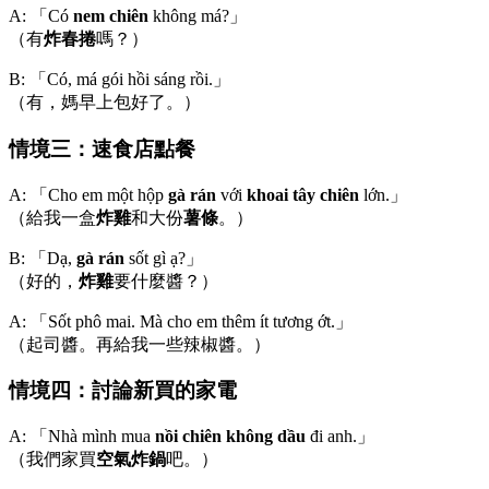
A: 「Có
nem chiên
không má?」
（有
炸春捲
嗎？）
B: 「Có, má gói hồi sáng rồi.」
（有，媽早上包好了。）
情境三：速食店點餐
A: 「Cho em một hộp
gà rán
với
khoai tây chiên
lớn.」
（給我一盒
炸雞
和大份
薯條
。）
B: 「Dạ,
gà rán
sốt gì ạ?」
（好的，
炸雞
要什麼醬？）
A: 「Sốt phô mai. Mà cho em thêm ít tương ớt.」
（起司醬。再給我一些辣椒醬。）
情境四：討論新買的家電
A: 「Nhà mình mua
nồi chiên không dầu
đi anh.」
（我們家買
空氣炸鍋
吧。）