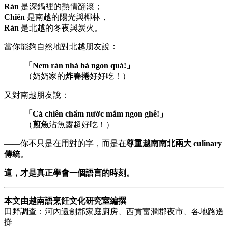
Rán
是深鍋裡的熱情翻滾；
Chiên
是南越的陽光與椰林，
Rán
是北越的冬夜與炭火。
當你能夠自然地對北越朋友說：
「Nem rán nhà bà ngon quá!」
（奶奶家的
炸春捲
好好吃！）
又對南越朋友說：
「Cá chiên chấm nước mắm ngon ghê!」
（
煎魚
沾魚露超好吃！）
——你不只是在用對的字，而是在
尊重越南南北兩大 culinary
傳統
。
這，才是真正學會一個語言的時刻。
本文由越南語烹飪文化研究室編撰
田野調查：河內還劍郡家庭廚房、西貢富潤郡夜市、各地路邊
攤