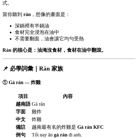
式。
當你聽到
rán
，想像的畫面是：
深鍋裡有半鍋油
食材完全浸泡在油中
不需要翻面，油會讓它均勻受熱
Rán 的核心是：油淹沒食材，食材在油中翻滾。
📌 必學詞彙｜Rán 家族
① Gà rán — 炸雞
項目
內容
越南語
Gà rán
字面
雞炸
中文
炸雞
備註
越南最有名的炸雞是
Gà rán KFC
例句
Tối nay ăn
gà rán
đi anh.