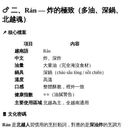
🍗 二、Rán — 炸的極致（多油、深鍋、
北越魂）
📌 核心檔案
項目
內容
越南語
Rán
中文
炸、深炸
油量
大量油（完全淹沒食材）
鍋具
深鍋（chảo sâu lòng / nồi chiên）
溫度
高溫
口感
整體酥脆，裡外一致
⭐⭐（油膩警告）
健康指數
主要使用區域
北越為主，全越南通用
🧧 文化密碼
Rán
是
北越人
習慣用的烹飪動詞，對應的是
深油炸
的烹調方