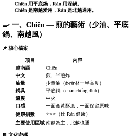
Chiên 用平底鍋，Rán 用深鍋。
Chiên 是南越愛用，Rán 是北越通用。
🍳 一、Chiên — 煎的藝術（少油、平底
鍋、南越風）
📌 核心檔案
項目
內容
越南語
Chiên
中文
煎、半煎炸
油量
少量油（約食材一半高度）
鍋具
平底鍋（chảo chống dính）
溫度
中火
口感
一面金黃酥脆，一面保留原味
⭐⭐⭐（比 Rán 健康）
健康指數
主要使用區域
南越為主，北越也通
🧧 文化密碼