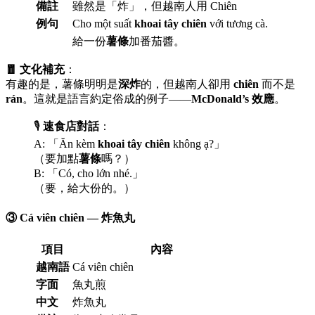
備註
雖然是「炸」，但越南人用 Chiên
例句
Cho một suất
khoai tây chiên
với tương cà.
給一份
薯條
加番茄醬。
🧧 文化補充
：
有趣的是，薯條明明是
深炸
的，但越南人卻用
chiên
而不是
rán
。這就是語言約定俗成的例子——
McDonald’s 效應
。
🎙️
速食店對話
：
A: 「Ăn kèm
khoai tây chiên
không ạ?」
（要加點
薯條
嗎？）
B: 「Có, cho lớn nhé.」
（要，給大份的。）
③ Cá viên chiên — 炸魚丸
項目
內容
越南語
Cá viên chiên
字面
魚丸煎
中文
炸魚丸