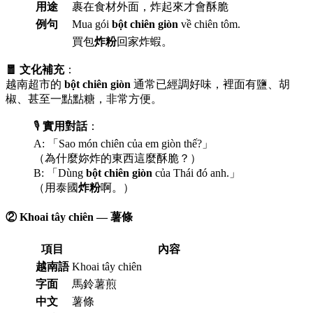
用途
裹在食材外面，炸起來才會酥脆
例句
Mua gói
bột chiên giòn
về chiên tôm.
買包
炸粉
回家炸蝦。
🧧 文化補充
：
越南超市的
bột chiên giòn
通常已經調好味，裡面有鹽、胡
椒、甚至一點點糖，非常方便。
🎙️
實用對話
：
A: 「Sao món chiên của em giòn thế?」
（為什麼妳炸的東西這麼酥脆？）
B: 「Dùng
bột chiên giòn
của Thái đó anh.」
（用泰國
炸粉
啊。）
② Khoai tây chiên — 薯條
項目
內容
越南語
Khoai tây chiên
字面
馬鈴薯煎
中文
薯條