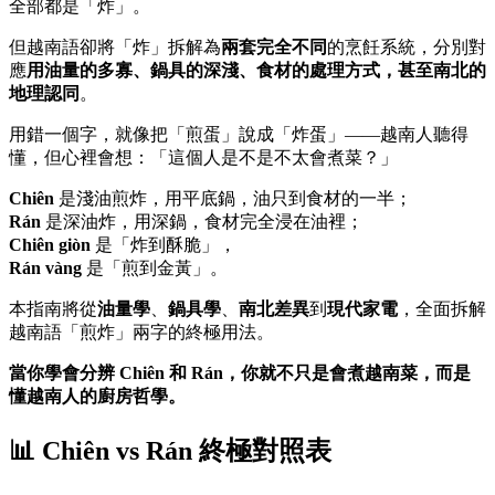
全部都是「炸」。
但越南語卻將「炸」拆解為
兩套完全不同
的烹飪系統，分別對
應
用油量的多寡、鍋具的深淺、食材的處理方式，甚至南北的
地理認同
。
用錯一個字，就像把「煎蛋」說成「炸蛋」——越南人聽得
懂，但心裡會想：「這個人是不是不太會煮菜？」
Chiên
是淺油煎炸，用平底鍋，油只到食材的一半；
Rán
是深油炸，用深鍋，食材完全浸在油裡；
Chiên giòn
是「炸到酥脆」，
Rán vàng
是「煎到金黃」。
本指南將從
油量學
、
鍋具學
、
南北差異
到
現代家電
，全面拆解
越南語「煎炸」兩字的終極用法。
當你學會分辨 Chiên 和 Rán，你就不只是會煮越南菜，而是
懂越南人的廚房哲學。
📊 Chiên vs Rán 終極對照表