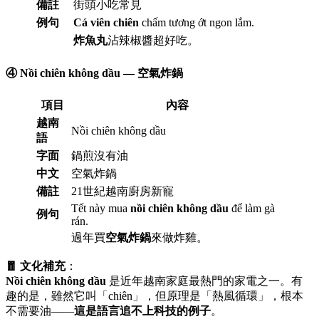
備註
街頭小吃常見
例句
Cá viên chiên
chấm tương ớt ngon lắm.
炸魚丸
沾辣椒醬超好吃。
④ Nồi chiên không dầu — 空氣炸鍋
項目
內容
越南
Nồi chiên không dầu
語
字面
鍋煎沒有油
中文
空氣炸鍋
備註
21世紀越南廚房新寵
Tết này mua
nồi chiên không dầu
để làm gà
例句
rán.
過年買
空氣炸鍋
來做炸雞。
🧧 文化補充
：
Nồi chiên không dầu
是近年越南家庭最熱門的家電之一。有
趣的是，雖然它叫「chiên」，但原理是「熱風循環」，根本
不需要油——
這是語言追不上科技的例子
。