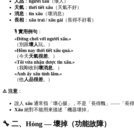
人品
：
người xấu
（壞人）
天氣
：
thời tiết xấu
（天氣不好）
消息
：
tin xấu
（壞消息）
長相
：
xấu trai / xấu gái
（長得不好看）
🎙️
實用例句
：
«Đừng chơi với người xấu.»
（別跟
壞人
玩。）
«Hôm nay thời tiết xấu quá.»
（今天
天氣很差
。）
«Tôi vừa nhận được tin xấu.»
（我剛收到
壞消息
。）
«Anh ấy xấu tính lắm.»
（他
人品很差
。）
⚠️ 注意
：
說人
xấu
通常指「壞心腸」，不是「長得醜」——「長
Xấu
絕對不能用來描述「機器壞掉」
🔧 二、Hỏng — 壞掉（功能故障）