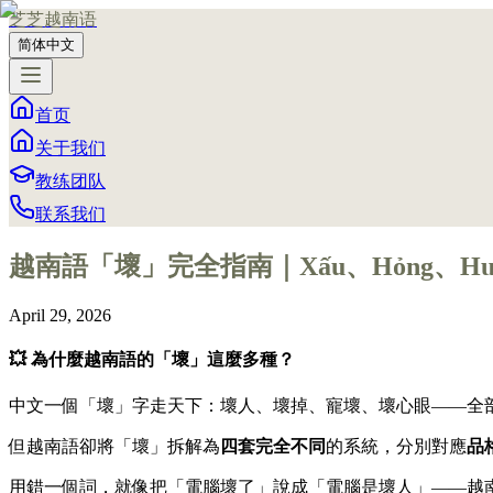
芝芝越南语
简体中文
首页
关于我们
教练团队
联系我们
越南語「壞」完全指南｜Xấu、Hỏng、Hư
April 29, 2026
💥 為什麼越南語的「壞」這麼多種？
中文一個「壞」字走天下：壞人、壞掉、寵壞、壞心眼——全
但越南語卻將「壞」拆解為
四套完全不同
的系統，分別對應
品
用錯一個詞，就像把「電腦壞了」說成「電腦是壞人」——越