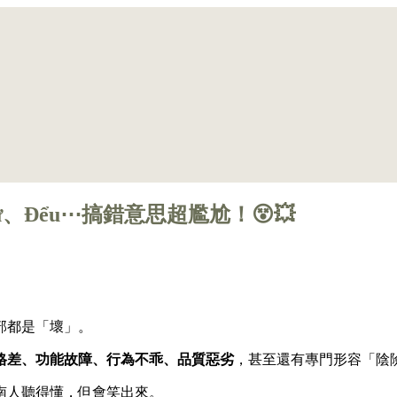
、Đểu⋯搞錯意思超尷尬！😵💥
部都是「壞」。
格差、功能故障、行為不乖、品質惡劣
，甚至還有專門形容「陰
南人聽得懂，但會笑出來。