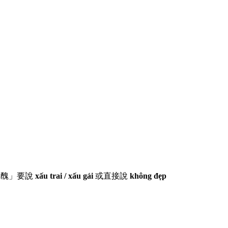
得醜」要說
xấu trai / xấu gái
或直接說
không đẹp