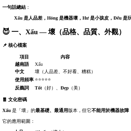
一句話總結
：
Xấu 是人品差，Hỏng 是機器壞，Hư 是小孩皮，Để
😈 一、Xấu — 壞（品格、品質、外觀）
📌 核心檔案
項目
內容
越南語
Xấu
中文
壞（人品差、不好看、糟糕）
⭐⭐⭐⭐⭐
使用頻率
反義詞
Tốt
（好）、
Đẹp
（美）
🧧 文化密碼
Xấu
是「壞」的
最基礎、最通用
版本，但它
不能用於機器故障
它的應用範圍：