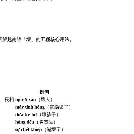
拆解越南語「壞」的五種核心用法。
例句
、長相
người xấu
（壞人）
máy tính hỏng
（電腦壞了）
đứa trẻ hư
（壞孩子）
hàng đểu
（劣質品）
sợ chết khiếp
（嚇壞了）