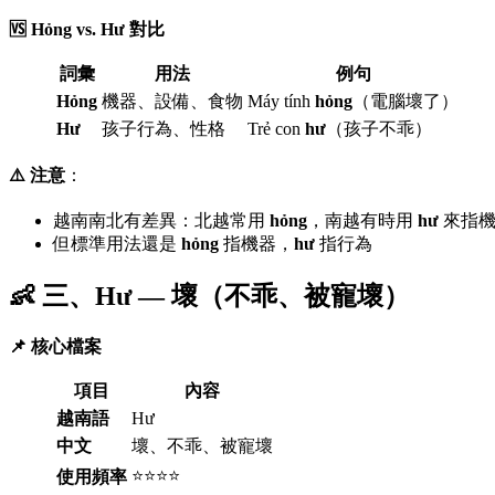
🆚 Hỏng vs. Hư 對比
詞彙
用法
例句
Hỏng
機器、設備、食物
Máy tính
hỏng
（電腦壞了）
Hư
孩子行為、性格
Trẻ con
hư
（孩子不乖）
⚠️ 注意
：
越南南北有差異：北越常用
hỏng
，南越有時用
hư
來指機
但標準用法還是
hỏng
指機器，
hư
指行為
👶 三、Hư — 壞（不乖、被寵壞）
📌 核心檔案
項目
內容
越南語
Hư
中文
壞、不乖、被寵壞
⭐⭐⭐⭐
使用頻率