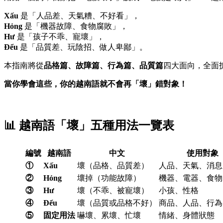
Xấu
是「人品差、天氣糟、不好看」，
Hỏng
是「機器故障、食物腐敗」，
Hư
是「孩子不乖、寵壞」，
Đểu
是「品質差、玩陰招、做人卑鄙」。
本指南將從
品格篇、故障篇、行為篇、品質篇
四大面向，全面
當你學會這些，你的越南語就不會再「壞」錯對象！
📊 越南語「壞」五種用法一覽表
編號
越南語
中文
使用對象
①
Xấu
壞（品格、品質差）
人品、天氣、消息
②
Hỏng
壞掉（功能故障）
機器、電器、食物
③
Hư
壞（不乖、被寵壞）
小孩、性格
④
Đểu
壞（品質或品格不好）
商品、人品、行為
⑤
固定用法
嚇壞、累壞、忙壞
情緒、身體狀態