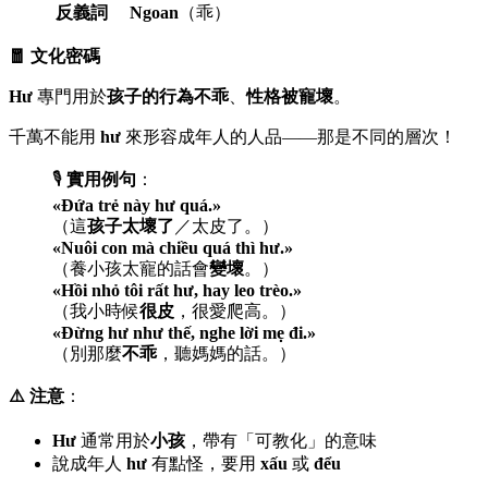
反義詞
Ngoan
（乖）
🧧 文化密碼
Hư
專門用於
孩子的行為不乖
、
性格被寵壞
。
千萬不能用
hư
來形容成年人的人品——那是不同的層次！
🎙️
實用例句
：
«Đứa trẻ này hư quá.»
（這
孩子太壞了
／太皮了。）
«Nuôi con mà chiều quá thì hư.»
（養小孩太寵的話會
變壞
。）
«Hồi nhỏ tôi rất hư, hay leo trèo.»
（我小時候
很皮
，很愛爬高。）
«Đừng hư như thế, nghe lời mẹ đi.»
（別那麼
不乖
，聽媽媽的話。）
⚠️ 注意
：
Hư
通常用於
小孩
，帶有「可教化」的意味
說成年人
hư
有點怪，要用
xấu
或
đểu