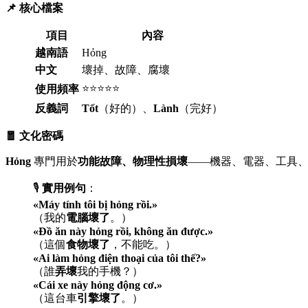
📌 核心檔案
項目
內容
越南語
Hỏng
中文
壞掉、故障、腐壞
⭐⭐⭐⭐⭐
使用頻率
反義詞
Tốt
（好的）、
Lành
（完好）
🧧 文化密碼
Hỏng
專門用於
功能故障、物理性損壞
——機器、電器、工具
🎙️
實用例句
：
«Máy tính tôi bị hỏng rồi.»
（我的
電腦壞了
。）
«Đồ ăn này hỏng rồi, không ăn được.»
（這個
食物壞了
，不能吃。）
«Ai làm hỏng điện thoại của tôi thế?»
（誰
弄壞
我的手機？）
«Cái xe này hỏng động cơ.»
（這台車
引擎壞了
。）