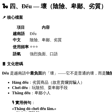
🐍 四、Đểu — 壞（陰險、卑鄙、劣質）
📌 核心檔案
項目
內容
越南語
Đểu
中文
陰險、卑鄙、劣質
⭐⭐⭐
使用頻率
語氣
強烈負面、口語
🧧 文化密碼
Đểu
是越南語中
最負面
的「壞」——它不是普通的壞，而是
陰
Hàng đểu
：劣質商品（故意賣爛貨騙人）
Chơi đểu
：玩陰招、耍卑鄙手段
Thằng đểu
：卑鄙小人
🎙️
實用例句
：
«Thằng đó chơi đểu lắm.»