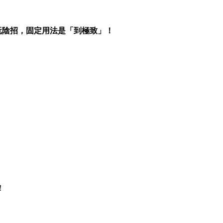
u 是玩陰招，固定用法是「到極致」！
！