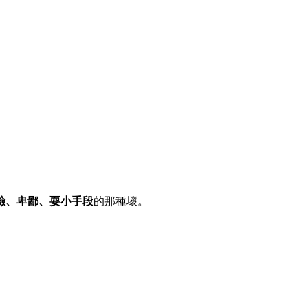
險、卑鄙、耍小手段
的那種壞。