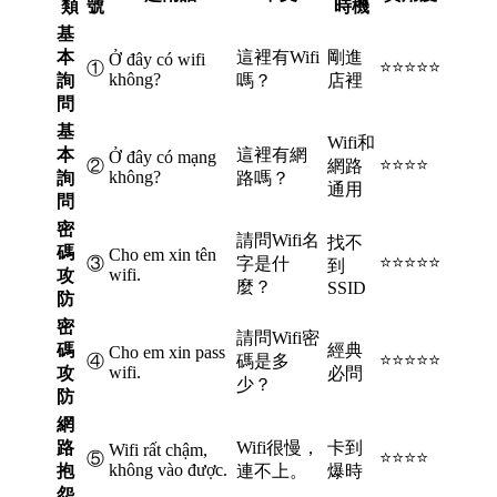
類
號
時機
基
本
這裡有Wifi
剛進
Ở đây có wifi
⭐⭐⭐⭐⭐
①
không?
詢
嗎？
店裡
問
基
Wifi和
本
這裡有網
Ở đây có mạng
⭐⭐⭐⭐
②
網路
không?
詢
路嗎？
通用
問
密
請問Wifi名
找不
碼
Cho em xin tên
⭐⭐⭐⭐⭐
③
字是什
到
wifi.
攻
麼？
SSID
防
密
請問Wifi密
碼
經典
Cho em xin pass
⭐⭐⭐⭐⭐
④
碼是多
wifi.
攻
必問
少？
防
網
路
Wifi很慢，
卡到
Wifi rất chậm,
⭐⭐⭐⭐
⑤
không vào được.
抱
連不上。
爆時
怨