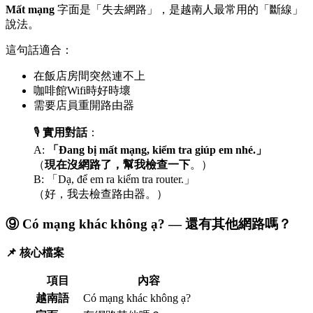
Mất mạng
字面是「失去網路」，是越南人最常用的「斷線」
說法。
這句話適合：
在飯店房間突然連不上
咖啡館Wifi時好時壞
需要店員重開路由器
🎙️
實用對話
：
A:
「Đang bị mất mạng, kiểm tra giúp em nhé.」
（
現在沒網路了，幫我檢查一下
。）
B: 「Dạ, để em ra kiểm tra router.」
（好，我去檢查路由器。）
⑨ Có mạng khác không ạ? — 還有其他網路嗎？
📌 核心檔案
項目
內容
越南語
Có mạng khác không ạ?