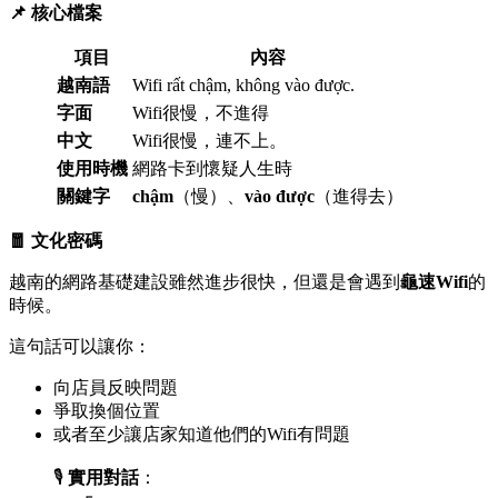
📌 核心檔案
項目
內容
越南語
Wifi rất chậm, không vào được.
字面
Wifi很慢，不進得
中文
Wifi很慢，連不上。
使用時機
網路卡到懷疑人生時
關鍵字
chậm
（慢）、
vào được
（進得去）
🧧 文化密碼
越南的網路基礎建設雖然進步很快，但還是會遇到
龜速Wifi
的
時候。
這句話可以讓你：
向店員反映問題
爭取換個位置
或者至少讓店家知道他們的Wifi有問題
🎙️
實用對話
：