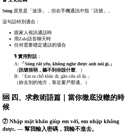
Sóng
原意是「波浪」，但在手機通訊中指「訊號」。
這句話特別適合：
跟家人視訊通話時
用Zalo語音聊天時
任何需要穩定通話的場合
🎙️
實用對話
：
A:
「Sóng rất yếu, không nghe được anh nói gì.」
（
訊號很弱，聽不到你說什麼
。）
B: 「Em ra chỗ khác đi, gần cửa sổ ấy.」
（妳去別的地方，靠近窗戶那邊。）
🆘 四、求救術語篇｜當你徹底沒轍的時
候
⑦ Nhập mật khẩu giúp em với, em nhập không
được. — 幫我輸入密碼，我輸不進去。