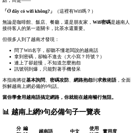
點，而是——
「Ở đây có wifi không?」
（這裡有Wifi嗎？）
無論是咖啡館、飯店、餐廳，還是朋友家，
Wifi密碼
是越南人
接待客人的第一道關卡，比茶水還重要。
但很多人到了越南才發現：
問了Wifi名字，卻聽不懂老闆說的越南話
拿到密碼，卻輸不進去（大小寫？符號？）
連上了卻超慢，不知道怎麼抱怨
訊號弱到爆，只能對著手機發呆
本指南將從
基本詢問
、
密碼攻防
、
網路抱怨
到
求救術語
，全面
拆解越南上網必備的9句話。
當你學會用越南語搞定網路，你就能在越南暢行無阻。
📊 越南上網9句必備句子一覽表
分
編
使用
越南語
中文
實用度