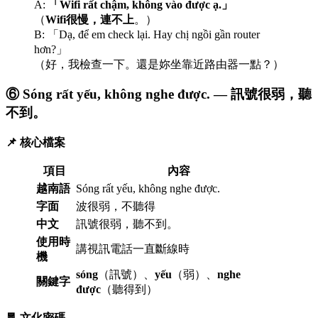
A:
「Wifi rất chậm, không vào được ạ.」
（
Wifi很慢，連不上
。）
B: 「Dạ, để em check lại. Hay chị ngồi gần router
hơn?」
（好，我檢查一下。還是妳坐靠近路由器一點？）
⑥ Sóng rất yếu, không nghe được. — 訊號很弱，聽
不到。
📌 核心檔案
項目
內容
越南語
Sóng rất yếu, không nghe được.
字面
波很弱，不聽得
中文
訊號很弱，聽不到。
使用時
講視訊電話一直斷線時
機
sóng
（訊號）、
yếu
（弱）、
nghe
關鍵字
được
（聽得到）
🧧 文化密碼