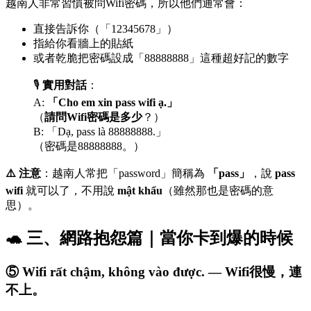
越南人非常習慣被問Wifi密碼，所以他們通常會：
直接告訴你（「12345678」）
指給你看牆上的貼紙
或者乾脆把密碼設成「88888888」這種超好記的數字
🎙️
實用對話
：
A:
「Cho em xin pass wifi ạ.」
（
請問Wifi密碼是多少
？）
B: 「Dạ, pass là 88888888.」
（密碼是88888888。）
⚠️ 注意
：越南人常把「password」簡稱為
「pass」
，說
pass
wifi
就可以了，不用說
mật khẩu
（雖然那也是密碼的意
思）。
🐢 三、網路抱怨篇｜當你卡到爆的時候
⑤ Wifi rất chậm, không vào được. — Wifi很慢，連
不上。