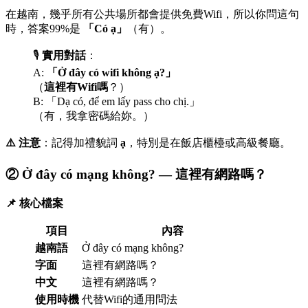
在越南，幾乎所有公共場所都會提供免費Wifi，所以你問這句
時，答案99%是
「Có ạ」
（有）。
🎙️
實用對話
：
A:
「Ở đây có wifi không ạ?」
（
這裡有Wifi嗎
？）
B: 「Dạ có, để em lấy pass cho chị.」
（有，我拿密碼給妳。）
⚠️ 注意
：記得加禮貌詞
ạ
，特別是在飯店櫃檯或高級餐廳。
② Ở đây có mạng không? — 這裡有網路嗎？
📌 核心檔案
項目
內容
越南語
Ở đây có mạng không?
字面
這裡有網路嗎？
中文
這裡有網路嗎？
使用時機
代替Wifi的通用問法