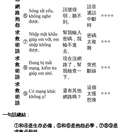
網
語音
訊號很
Sóng rất yếu,
路
通話
⭐⭐⭐⭐
⑥
弱，聽不
không nghe
抱
中斷
được.
到。
怨
時
求
幫我輸入
Nhập mật khẩu
密碼
救
密碼，我
giúp em với, em
⭐⭐⭐
⑦
太複
nhập không
術
輸不進
雜
được.
語
去。
求
現在沒網
Đang bị mất
救
路了，幫
突然
⭐⭐⭐
⑧
mạng, kiểm tra
術
我檢查一
斷線
giúp em nhé.
語
下。
求
這個
救
還有其他
Có mạng khác
⭐⭐⭐
⑨
太慢
không ạ?
術
網路嗎？
想換
語
一句話總結
：
①和④是生存必備，⑤和⑥是抱怨必學，⑦⑧⑨是
求救必殺技。