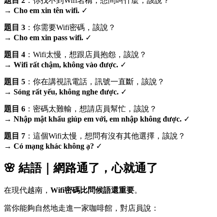
題目 2
：你找不到Wifi名稱，想問叫什麼，該說？
→
Cho em xin tên wifi.
✓
題目 3
：你需要Wifi密碼，該說？
→
Cho em xin pass wifi.
✓
題目 4
：Wifi太慢，想跟店員抱怨，該說？
→
Wifi rất chậm, không vào được.
✓
題目 5
：你在講視訊電話，訊號一直斷，該說？
→
Sóng rất yếu, không nghe được.
✓
題目 6
：密碼太難輸，想請店員幫忙，該說？
→
Nhập mật khẩu giúp em với, em nhập không được.
✓
題目 7
：這個Wifi太慢，想問有沒有其他選擇，該說？
→
Có mạng khác không ạ?
✓
🌸 結語｜網路通了，心就通了
在現代越南，
Wifi密碼比問候語還重要
。
當你能夠自然地走進一家咖啡館，對店員說：