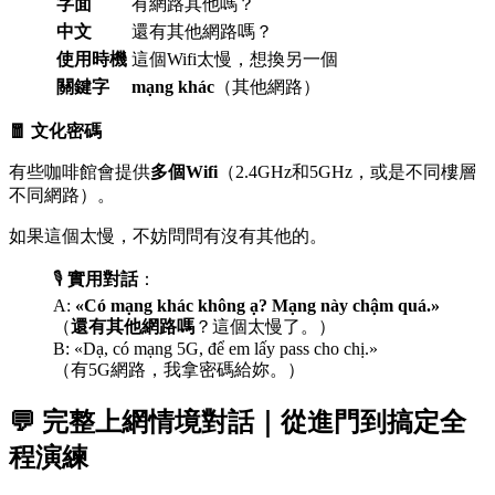
字面
有網路其他嗎？
中文
還有其他網路嗎？
使用時機
這個Wifi太慢，想換另一個
關鍵字
mạng khác
（其他網路）
🧧 文化密碼
有些咖啡館會提供
多個Wifi
（2.4GHz和5GHz，或是不同樓層
不同網路）。
如果這個太慢，不妨問問有沒有其他的。
🎙️
實用對話
：
A:
«Có mạng khác không ạ? Mạng này chậm quá.»
（
還有其他網路嗎
？這個太慢了。）
B: «Dạ, có mạng 5G, để em lấy pass cho chị.»
（有5G網路，我拿密碼給妳。）
💬 完整上網情境對話｜從進門到搞定全
程演練