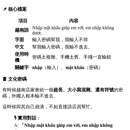
📌 核心檔案
項目
內容
Nhập mật khẩu giúp em với, em nhập không
越南語
được.
字面
輸入密碼幫我，我輸入不得
中文
幫我輸入密碼，我輸不進去。
使用時
密碼太複雜、手機太舊、手殘一直輸錯
機
關鍵字
nhập
（輸入）、
mật khẩu
（密碼）
🧧 文化密碼
有時候越南店家會給一個
超長、大小寫混雜、還有符號
的密
碼，外國人根本輸不進去。
這時候與其自己崩潰，不如直接請店員幫忙。
🎙️
實用對話
：
A:
「Nhập mật khẩu giúp em với, em nhập không