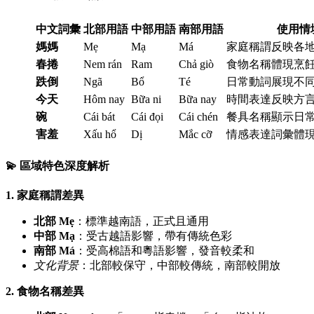
中文詞彙
北部用語
中部用語
南部用語
使用情
媽媽
Mẹ
Mạ
Má
家庭稱謂反映各
春捲
Nem rán
Ram
Chả giò
食物名稱體現烹
跌倒
Ngã
Bổ
Té
日常動詞展現不
今天
Hôm nay
Bữa ni
Bữa nay
時間表達反映方
碗
Cái bát
Cái đọi
Cái chén
餐具名稱顯示日
害羞
Xấu hổ
Dị
Mắc cỡ
情感表達詞彙體
💫 區域特色深度解析
1. 家庭稱謂差異
北部 Mẹ
：標準越南語，正式且通用
中部 Mạ
：受古越語影響，帶有傳統色彩
南部 Má
：受高棉語和粵語影響，發音較柔和
文化背景
：北部較保守，中部較傳統，南部較開放
2. 食物名稱差異