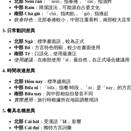
北部 Nem rán
：「nem」指春捲，「rán」指油炸
中部 Ram
：簡潔說法，可能源自占婆文化
南部 Chả giò
：「chả」指肉餡，「giò」指捲起
飲食特色
：北部春捲較小，中部注重香料，南部較大且常
3. 日常動詞差異
北部 Ngã
：標準書面語，較為正式
中部 Bổ
：方言特色明顯，較少在書面使用
南部 Té
：口語化，使用最廣泛
使用建議
：在南部使用「té」最自然，在正式場合建議用「
4. 時間表達差異
北部 Hôm nay
：標準越南語
中部 Bữa ni
：「bữa」指餐/時段，「ni」是「nay」的方
南部 Bữa nay
：與中部相似但發音不同
實際應用
：旅行時根據所在地區調整用詞
5. 餐具名稱差異
北部 Cái bát
：受漢語「缽」影響
中部 Cái đọi
：獨特方言詞彙