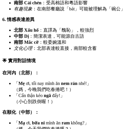
南部 Cái chén
：受高棉語和粵語影響
有趣現象
：在南部餐廳說「bát」可能被理解為「碗公」
6. 情感表達差異
北部 Xấu hổ
：直譯為「醜恥」，較強烈
中部 Dị
：簡潔表達，可能源自古語
南部 Mắc cỡ
：較委婉溫和
文化心理
：北部表達較直接，南部較含蓄
🌟 實用對話情境
在河內（北部）：
「
Mẹ
ơi, tối nay mình ăn
nem rán
nhé!」
（媽，今晚我們吃春捲吧！）
「Cẩn thận kẻo
ngã
đấy!」
（小心別跌倒喔！）
在順化（中部）：
「
Mạ
ơi,
bữa ni
mình ăn
ram
không?」
（媽，今天我們吃春捲嗎？）