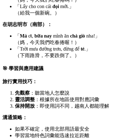
「Lấy cho con cái
đọi
mới.」
（給我一個新碗。）
在胡志明市（南部）：
「
Má
ơi,
bữa nay
mình ăn
chả giò
nha!」
（媽，今天我們吃春捲喔！）
「Trời mưa đường trơn, đừng để
té
.」
（下雨路滑，不要跌倒了。）
🎯 學習與應用建議
旅行實用技巧：
先觀察
：聽當地人怎麼說
靈活調整
：根據所在地區使用對應詞彙
保持開放
：即使用詞不同，越南人都能理解
溝通策略：
如果不確定，使用北部用語最安全
學習當地特色詞彙能迅速拉近距離