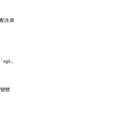
配生菜
ngã」
言變體