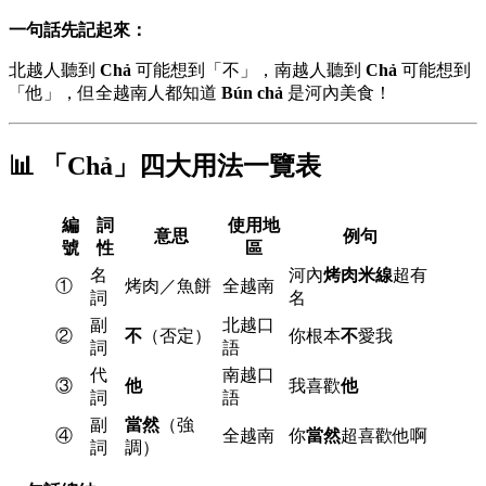
一句話先記起來：
北越人聽到
Chả
可能想到「不」，南越人聽到
Chả
可能想到
「他」，但全越南人都知道
Bún chả
是河內美食！
📊 「Chả」四大用法一覽表
編
詞
使用地
意思
例句
號
性
區
名
河內
烤肉米線
超有
①
烤肉／魚餅
全越南
詞
名
副
北越口
②
不
（否定）
你根本
不
愛我
詞
語
代
南越口
③
他
我喜歡
他
詞
語
副
當然
（強
④
全越南
你
當然
超喜歡他啊
詞
調）