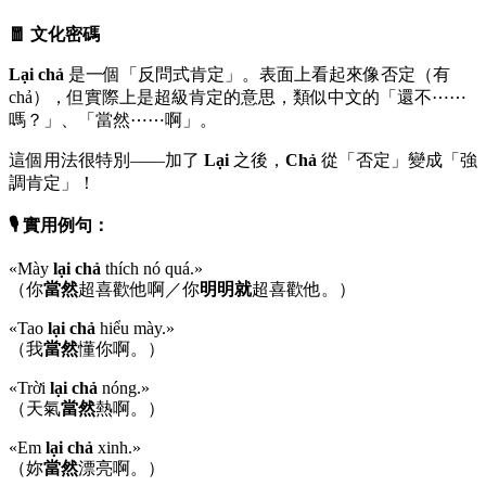
🧧 文化密碼
Lại chả
是一個「反問式肯定」。表面上看起來像否定（有
chả），但實際上是超級肯定的意思，類似中文的「還不⋯⋯
嗎？」、「當然⋯⋯啊」。
這個用法很特別——加了
Lại
之後，
Chả
從「否定」變成「強
調肯定」！
🎙️ 實用例句：
«Mày
lại chả
thích nó quá.»
（你
當然
超喜歡他啊／你
明明就
超喜歡他。）
«Tao
lại chả
hiểu mày.»
（我
當然
懂你啊。）
«Trời
lại chả
nóng.»
（天氣
當然
熱啊。）
«Em
lại chả
xinh.»
（妳
當然
漂亮啊。）