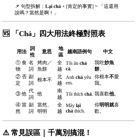
📌 句型拆解：
Lại chả
+ [肯定的事實] = 「這還用
說嗎？當然是啊！」
🆚 「Chả」四大用法終極對照表
詞
地
用法
意思
越南語例句
中文
性
區
① 食
名
烤肉／
全
我吃
炒魚
Tôi ăn
chả
cá
.
物
詞
魚餅
越
餅
。
② 否
副
北
你根本
不
愛
Anh
chả
yêu
根本不
em.
定
詞
越
我。
代
南
③ 他
他
我喜歡
他
。
Tôi thích
chả
.
詞
越
④ 當
副
當然、
全
你
明明就
喜
Mày
lại
chả
thích.
然
詞
明明
越
歡。
⚠️ 常見誤區｜千萬別搞混！