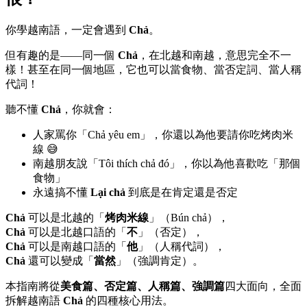
你學越南語，一定會遇到
Chả
。
但有趣的是——同一個
Chả
，在北越和南越，意思完全不一
樣！甚至在同一個地區，它也可以當食物、當否定詞、當人稱
代詞！
聽不懂
Chả
，你就會：
人家罵你「Chả yêu em」，你還以為他要請你吃烤肉米
線 😅
南越朋友說「Tôi thích chả đó」，你以為他喜歡吃「那個
食物」
永遠搞不懂
Lại chả
到底是在肯定還是否定
Chả
可以是北越的「
烤肉米線
」（Bún chả），
Chả
可以是北越口語的「
不
」（否定），
Chả
可以是南越口語的「
他
」（人稱代詞），
Chả
還可以變成「
當然
」（強調肯定）。
本指南將從
美食篇、否定篇、人稱篇、強調篇
四大面向，全面
拆解越南語
Chả
的四種核心用法。