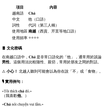
項目
內容
越南語
Chả
中文
他（口語）
詞性
代詞（第三人稱）
使用地區
南越
（西貢、芹苴等地口語）
⭐⭐⭐⭐
使用頻率
🧧 文化密碼
在南越口語中，
Chả
是非常口語化的「他」，通常用於談論
男性
。這個用法比較隨性、親切，常用於朋友之間的對話。
⚠️
小心！
北越人聽到可能會以為你在說「不」或「食物」。
🎙️ 實用例句：
«Tôi thích
chả
đó.»
（我喜歡
他
。）
«
Chả
nói chuyện vui lắm.»