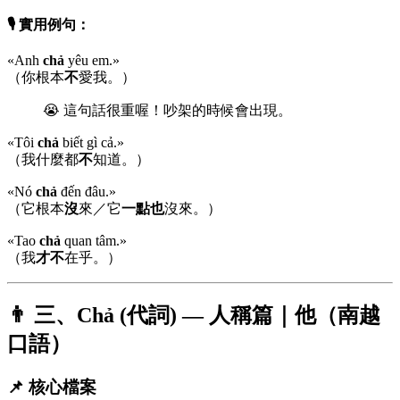
🎙️ 實用例句：
«Anh
chả
yêu em.»
（你根本
不
愛我。）
😭 這句話很重喔！吵架的時候會出現。
«Tôi
chả
biết gì cả.»
（我什麼都
不
知道。）
«Nó
chả
đến đâu.»
（它根本
沒
來／它
一點也
沒來。）
«Tao
chả
quan tâm.»
（我
才不
在乎。）
👨 三、Chả (代詞) — 人稱篇｜他（南越
口語）
📌 核心檔案