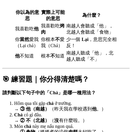
你以為的意
實際上可能
為什麼？
思
的意思
我喜歡吃
烤
南越人會聽成「他」，
我喜歡吃
他
肉
北越人會聽成「食物」
你
當然
愛我
你根本
不
愛
少一個
Lại
，意思完全相
（Lại chả）
我（Chả）
反！
南越人聽成「他」，北
他
不知道
根本
不
知道
越人聽成「不」
🎯 練習題｜你分得清楚嗎？
請判斷以下句子中的「Chả」是哪一種用法？
Hôm qua tôi gặp
chả
ở trường.
→
③ 他（南越）
（昨天我在學校遇到
他
。）
Chả
có gì đâu.
→
② 不（北越）
（
沒
有什麼啦。）
Món
chả
này mẹ nấu ngon quá.
→
① 食物
（媽媽煮的這個
肉餅
太好吃了。）