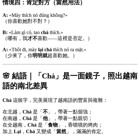
情境四：肯定對方（當然用法）
A:
«Mày thích nó đúng không?»
（你喜歡她對不對？）
B:
«Làm gì có, tao
chả
thích.»
（哪有，我
才不
喜歡——這裡是否定。）
A:
«Thôi đi, mày
lại chả
thích nó ra mặt.»
（少來了，你
明明就
超喜歡她。）
🌸 結語｜「Chả」是一面鏡子，照出越南
語的南北差異
Chả
這個字，完美展現了越南語的豐富與複雜：
在北越，
Chả
是「
不
」，帶著一點倔強；
在南越，
Chả
是「
他
」，帶著一點親切；
在全越南，
Chả
是「
食物
」，香噴噴的烤肉；
加上
Lại
，
Chả
又變成「
當然
」，滿滿的肯定。