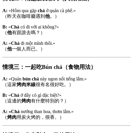
A:
«Hôm qua gặp
chả
ở quán cà phê.»
（昨天在咖啡廳遇到
他
。）
B:
«
Chả
có đi với ai không?»
（
他
有跟誰去嗎？）
A:
«
Chả
đi một mình thôi.»
（
他
一個人而已。）
情境三：一起吃Bún chả（食物用法）
A:
«Quán
bún chả
này ngon nổi tiếng lắm.»
（這家
烤肉米線
很有名很好吃。）
B:
«
Chả
ở đây có gì đặc biệt?»
（這邊的
烤肉
有什麼特別的？）
A:
«Chả
nướng than hoa, thơm lắm.»
（
烤肉
用炭火烤的，很香。）