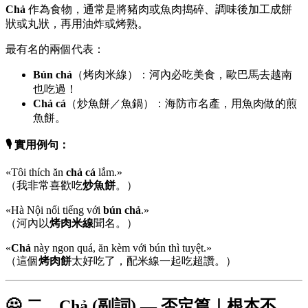
Chả
作為食物，通常是將豬肉或魚肉搗碎、調味後加工成餅
狀或丸狀，再用油炸或烤熟。
最有名的兩個代表：
Bún chả
（烤肉米線）：河內必吃美食，歐巴馬去越南
也吃過！
Chả cá
（炒魚餅／魚鍋）：海防市名產，用魚肉做的煎
魚餅。
🎙️ 實用例句：
«Tôi thích ăn
chả cá
lắm.»
（我非常喜歡吃
炒魚餅
。）
«Hà Nội nổi tiếng với
bún chả
.»
（河內以
烤肉米線
聞名。）
«
Chả
này ngon quá, ăn kèm với bún thì tuyệt.»
（這個
烤肉餅
太好吃了，配米線一起吃超讚。）
🙅 二、Chả (副詞) — 否定篇｜根本不