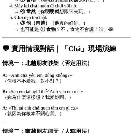
Mày
lại chả
muốn đi chơi với nó.
→
④ 當然
（你
明明就
想跟它去玩。）
Chả
đẹp trai thật.
→
③ 他（南越）
（
他
真的好帥。）
→ 也可能是
① 食物
？不，食物不會說「帥」😂
💬 實用情境對話｜「Chả」現場演練
情境一：北越朋友吵架（否定用法）
A:
«Anh
chả
yêu em, đúng không?»
（你根本
不
愛我，對不對？）
B:
«Sao em lại nghĩ thế? Anh yêu em mà.»
（妳為什麼這樣想？我愛妳啊。）
A:
«Thì tại anh
chả
quan tâm em gì cả.»
（就因為你根本
不
關心我。）
情境二：南越朋友聊天（人稱用法）