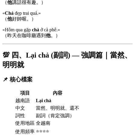
（
他
講話很有趣。）
«
Chả
đẹp trai quá.»
（
他
好帥喔。）
«Hôm qua gặp
chả
ở cà phê.»
（昨天在咖啡廳遇到
他
。）
💯 四、Lại chả (副詞) — 強調篇｜當然、
明明就
📌 核心檔案
項目
內容
越南語
Lại chả
中文
當然、明明就、還不
詞性
副詞（肯定強調）
使用地區
全越南
⭐⭐⭐⭐
使用頻率