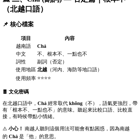
（北越口語）
📌 核心檔案
項目
內容
越南語
Chả
中文
不、根本不、一點也不
詞性
副詞（否定）
使用地區
北越
（河內、海防等地口語）
⭐⭐⭐⭐
使用頻率
🧧 文化密碼
在北越口語中，
Chả
經常取代
không
（不），語氣更強烈，帶
有「根本不、一點也不」的意味。聽起來比較口語、比較直
接，有時候帶點小情緒。
⚠️
小心！
南越人聽到這個用法可能會有點困惑，因為南越
的
Chả
是「他」的意思。