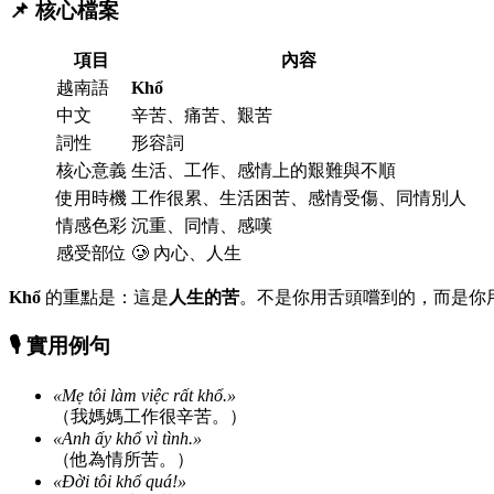
📌 核心檔案
項目
內容
越南語
Khổ
中文
辛苦、痛苦、艱苦
詞性
形容詞
核心意義
生活、工作、感情上的艱難與不順
使用時機
工作很累、生活困苦、感情受傷、同情別人
情感色彩
沉重、同情、感嘆
感受部位
🥲 內心、人生
Khổ
的重點是：這是
人生的苦
。不是你用舌頭嚐到的，而是你
🎙️ 實用例句
«Mẹ tôi làm việc rất khổ.»
（我媽媽工作很辛苦。）
«Anh ấy khổ vì tình.»
（他為情所苦。）
«Đời tôi khổ quá!»