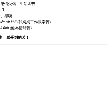
、感情受傷、生活困苦
人生
情、感嘆
iệc rất khổ
(我媽媽工作很辛苦)
ì tình
(他為情所苦)
人生」感受到的苦！