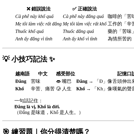
❌ 錯誤說法
✅ 正確說法
Cà phê này khổ quá
Cà phê này đắng quá
咖啡的「苦
Mẹ tôi làm việc rất đắng
Mẹ tôi làm việc rất khổ
工作的「辛
Thuốc khổ quá
Thuốc đắng quá
藥的「苦味
Anh ấy đắng vì tình
Anh ấy khổ vì tình
為情所苦的
💡 小技巧記法 ✨
越南語
中文
感受部位
記憶口
Đắng
苦味
👄 嘴巴
Đắng
→ 「Đ」像舌頭伸出
Khổ
辛苦、痛苦
🥲 人生
Khổ
→ 「Kh」像嘆氣的聲
一句話記住：
Đắng là vị, Khổ là đời.
（Đắng 是味道，Khổ 是人生。）
🎯 練習題｜你分得清楚嗎？