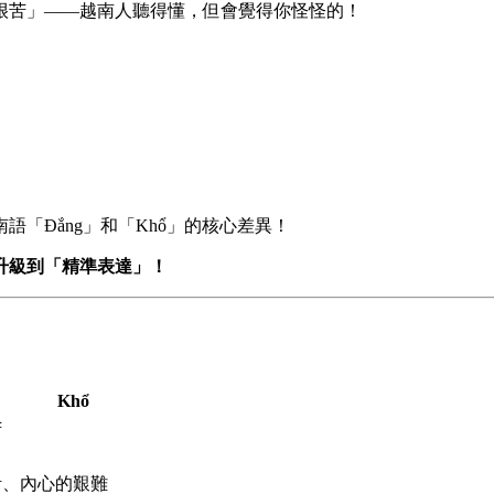
很苦」——越南人聽得懂，但會覺得你怪怪的！
「Đắng」和「Khổ」的核心差異！
升級到「精準表達」！
Khổ
苦
生活、內心的艱難