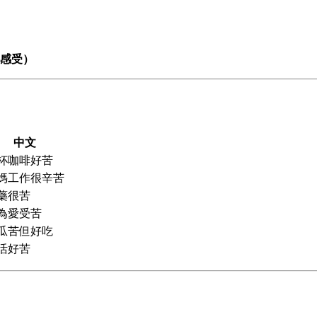
心感受）
中文
杯咖啡好苦
媽工作很辛苦
藥很苦
為愛受苦
瓜苦但好吃
活好苦