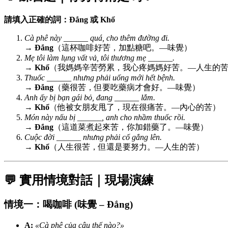
請填入正確的詞：Đắng 或 Khổ
Cà phê này ______ quá, cho thêm đường đi.
→
Đắng
（這杯咖啡好苦，加點糖吧。—味覺）
Mẹ tôi làm lụng vất vả, tôi thương mẹ ______.
→
Khổ
（我媽媽辛苦勞累，我心疼媽媽好苦。—人生的
Thuốc ______ nhưng phải uống mới hết bệnh.
→
Đắng
（藥很苦，但要吃藥病才會好。—味覺）
Anh ấy bị bạn gái bỏ, đang ______ lắm.
→
Khổ
（他被女朋友甩了，現在很痛苦。—內心的苦）
Món này nấu bị ______, anh cho nhầm thuốc rồi.
→
Đắng
（這道菜煮起來苦，你加錯藥了。—味覺）
Cuộc đời ______ nhưng phải cố gắng lên.
→
Khổ
（人生很苦，但還是要努力。—人生的苦）
💬 實用情境對話｜現場演練
情境一：喝咖啡 (味覺 – Đắng)
A:
«Cà phê của cậu thế nào?»