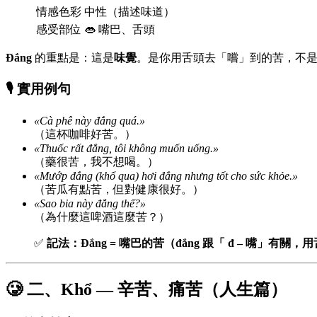
情感色彩
中性（描述味道）
感受部位
👄 嘴巴、舌頭
Đắng
的重點是：這是
味覺
。是你用舌頭去「嚐」到的苦，不
🎙️ 實用例句
«Cà phê này đắng quá.»
（這杯咖啡好苦。）
«Thuốc rất đắng, tôi không muốn uống.»
（藥很苦，我不想喝。）
«Mướp đắng (khổ qua) hơi đắng nhưng tốt cho sức khỏe.»
（苦瓜有點苦，但對健康很好。）
«Sao bia này đắng thế?»
（為什麼這啤酒這麼苦？）
✅
記法：Đắng = 嘴巴的苦（đắng 跟「 đ – 嘴」有關，
🥲 二、Khổ — 辛苦、痛苦（人生篇）