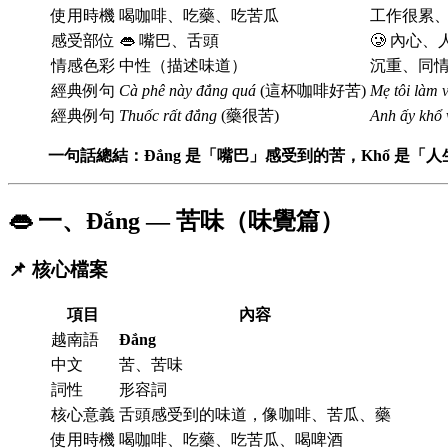
使用時機
喝咖啡、吃藥、吃苦瓜
工作很累
感受部位
👄 嘴巴、舌頭
🥲 內心、
情感色彩
中性（描述味道）
沉重、同
經典例句
Cà phê này đắng quá
(這杯咖啡好苦)
Mẹ tôi làm v
經典例句
Thuốc rất đắng
(藥很苦)
Anh ấy khổ v
一句話總結：Đắng 是「嘴巴」感受到的苦，Khổ 是「
👄 一、Đắng — 苦味（味覺篇）
📌 核心檔案
項目
內容
越南語
Đắng
中文
苦、苦味
詞性
形容詞
核心意義
舌頭感受到的味道，像咖啡、苦瓜、藥
使用時機
喝咖啡、吃藥、吃苦瓜、喝啤酒