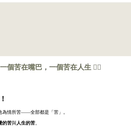
一個苦在嘴巴，一個苦在人生 😵‍💫
！
他為情所苦——全部都是「苦」。
覺的苦
與
人生的苦
。