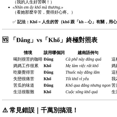
（我的人生好苦啊！）
«Nhìn em ấy khổ mà thương.»
（看她那麼辛苦，覺得好心疼。）
✅
記法：Khổ = 人生的苦（khổ 跟「kh – 心」有關，用
🆚 「Đắng」vs「Khổ」終極對照表
情境
該用哪個詞
越南語例句
喝到很苦的咖啡
Đắng
Cà phê này đắng quá
這
媽媽工作很累
Khổ
Mẹ làm việc rất khổ
媽
吃藥覺得苦
Đắng
Thuốc này đắng lắm
這
失戀很痛苦
Khổ
Tôi khổ vì yêu
我
苦瓜的味道
Đắng
Khổ qua đắng nhưng ngon
苦
生活很艱難
Khổ
Cuộc sống khổ quá
生
⚠️ 常見錯誤｜千萬別搞混！