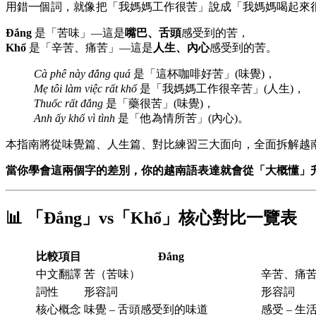
用錯一個詞，就像把「我媽媽工作很苦」說成「我媽媽喝起來
Đắng
是「苦味」—這是
嘴巴、舌頭
感受到的苦，
Khổ
是「辛苦、痛苦」—這是
人生、內心
感受到的苦。
Cà phê này đắng quá
是「這杯咖啡好苦」(味覺)，
Mẹ tôi làm việc rất khổ
是「我媽媽工作很辛苦」(人生)，
Thuốc rất đắng
是「藥很苦」(味覺)，
Anh ấy khổ vì tình
是「他為情所苦」(內心)。
本指南將從味覺篇、人生篇、對比練習三大面向，全面拆解越南語
當你學會這兩個字的差別，你的越南語表達就會從「大概懂」
📊 「Đắng」vs「Khổ」核心對比一覽表
比較項目
Đắng
中文翻譯
苦（苦味）
辛苦、痛
詞性
形容詞
形容詞
核心概念
味覺 – 舌頭感受到的味道
感受 – 