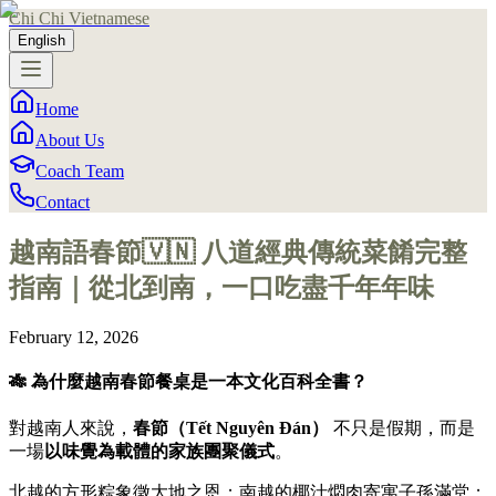
Chi Chi Vietnamese
English
Home
About Us
Coach Team
Contact
越南語春節🇻🇳 八道經典傳統菜餚完整
指南｜從北到南，一口吃盡千年年味
February 12, 2026
🎋 為什麼越南春節餐桌是一本文化百科全書？
對越南人來說，
春節（Tết Nguyên Đán）
不只是假期，而是
一場
以味覺為載體的家族團聚儀式
。
北越的方形粽象徵大地之恩；南越的椰汁燜肉寄寓子孫滿堂；