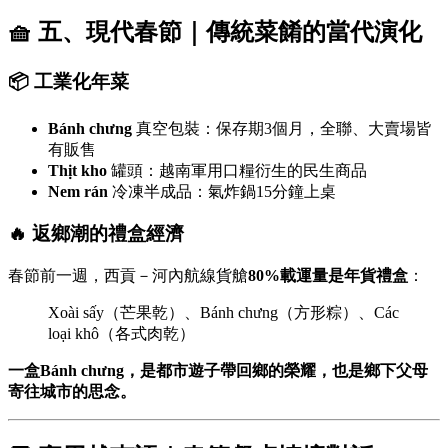
🧺 五、現代春節｜傳統菜餚的當代演化
📦 工業化年菜
Bánh chưng
真空包裝：保存期3個月，全聯、大賣場皆
有販售
Thịt kho
罐頭：越南軍用口糧衍生的民生商品
Nem rán
冷凍半成品：氣炸鍋15分鐘上桌
🔥 返鄉潮的禮盒經濟
春節前一週，西貢－河內航線貨艙
80%載運量是年貨禮盒
：
Xoài sấy（芒果乾）、Bánh chưng（方形粽）、Các
loại khô（各式肉乾）
一盒Bánh chưng，是都市遊子帶回鄉的榮耀，也是鄉下父母
寄往城市的思念。