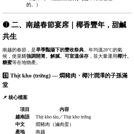
的。）
🟡 二、南越春節宴席｜椰香豐年，甜鹹
共生
南越的春節，是
旱季豔陽下的豐收祭典
。年均溫28°C的氣
候，使菜餚
強調開胃、解膩、可室溫保存
，並大量運用
椰汁、
糖蜜
等在地物產。
6️⃣ Thịt kho (trứng) — 燜豬肉・椰汁潤澤的子孫滿
堂
📌 核心檔案
項目
內容
越南語
Thịt kho tàu／Thịt kho trứng
中文
燜豬肉（滷肉蛋）
產地
南越