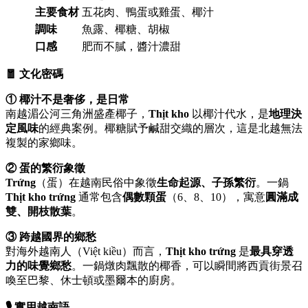
主要食材
五花肉、鴨蛋或雞蛋、椰汁
調味
魚露、椰糖、胡椒
口感
肥而不膩，醬汁濃甜
🧧 文化密碼
① 椰汁不是奢侈，是日常
南越湄公河三角洲盛產椰子，
Thịt kho
以椰汁代水，是
地理決
定風味
的經典案例。椰糖賦予鹹甜交織的層次，這是北越無法
複製的家鄉味。
② 蛋的繁衍象徵
Trứng
（蛋）在越南民俗中象徵
生命起源、子孫繁衍
。一鍋
Thịt kho trứng
通常包含
偶數顆蛋
（6、8、10），寓意
圓滿成
雙、開枝散葉
。
③ 跨越國界的鄉愁
對海外越南人（Việt kiều）而言，
Thịt kho trứng
是
最具穿透
力的味覺鄉愁
。一鍋燉肉飄散的椰香，可以瞬間將西貢街景召
喚至巴黎、休士頓或墨爾本的廚房。
🎙️ 實用越南語