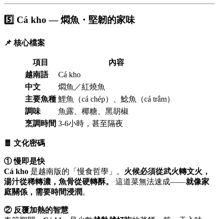
5️⃣ Cá kho — 燜魚・堅韌的家味
📌 核心檔案
項目
內容
越南語
Cá kho
中文
燜魚／紅燒魚
主要魚種
鯉魚（cá chép）、鯰魚（cá trắm）
調味
魚露、椰糖、黑胡椒
烹調時間
3-6小時，甚至隔夜
🧧 文化密碼
① 慢即是快
Cá kho
是越南版的「慢食哲學」。
火候必須從武火轉文火，
湯汁從稀轉濃，魚骨從硬轉酥。
這道菜無法速成——
就像家
庭關係，需要時間浸潤
。
② 反覆加熱的智慧