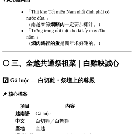
「Thịt kho Tết miền Nam nhất định phải có
nước dừa.」
（南越春節
燜豬肉
一定要加椰汁。）
「Trứng trong nồi thịt kho là lấy may đầu
năm.」
（
燜肉鍋裡的蛋
是新年求好運的。）
⚪ 三、全越共通祭祖菜｜白雞映誠心
7️⃣ Gà luộc — 白切雞・祭壇上的尊嚴
📌 核心檔案
項目
內容
越南語
Gà luộc
中文
白切雞／白斬雞
產地
全越