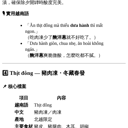
漬，確保除夕開罈時酸度完美。
🎙️ 實用越南語
「Ăn thịt đông mà thiếu
dưa hành
thì mất
ngon.」
（吃肉凍少了
醃洋蔥
就不好吃了。）
「Dưa hành giòn, chua nhẹ, ăn hoài không
ngán.」
（
醃洋蔥
爽脆微酸，怎麼吃都不膩。）
4️⃣ Thịt đông — 豬肉凍・冬藏春發
📌 核心檔案
項目
內容
越南語
Thịt đông
中文
豬肉凍／肉凍
產地
北越限定
主要食材
豬皮、豬腿肉、木耳、胡椒