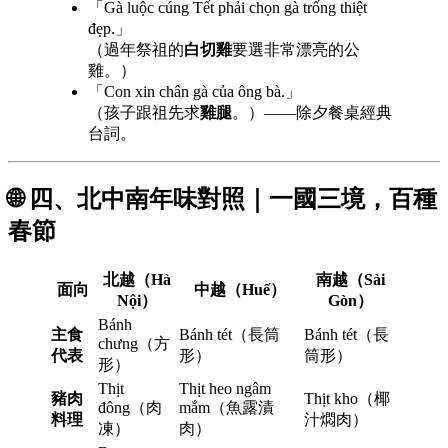
「Gà luộc cúng Tết phải chọn gà trống thiệt
đẹp.」
（過年祭祖的
白切雞
要選非常漂亮的公
雞。）
「Con xin chân gà của ông bà.」
（孩子跟祖先求
雞腿
。）——除夕餐桌經典
台詞。
🌐 四、北中南年味對照｜一國三境，百種
春節
北越（Hà
南越（Sài
面向
中越（Huế）
Nội）
Gòn）
Bánh
主食
Bánh tét（長筒
Bánh tét（長
chưng（方
代表
形）
筒形）
形）
Thịt
Thịt heo ngâm
豬肉
Thịt kho（椰
đông（肉
mắm（魚露漬
料理
汁燜肉）
凍）
肉）