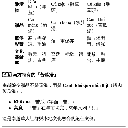
Dưa
醃漬
Củ kiệu（酸藠
Củ kiệu（酸
hành（洋
物
頭）
藠頭）
蔥）
Canh
Canh khổ
Canh bóng（魚肚
măng（筍
qua（苦瓜
湯品
湯）
湯）
湯）
氣候
寒→需凝
熱→求開
溫→重保存
影響
凍、重油
胃、解膩
文化
敬天、祖
宮廷、精緻、禮
開放、融
關鍵
訓、古典
序
合、生機
字
🇻🇳 南方特有的「苦瓜湯」
南越除夕湯品不是筍湯，而是
Canh khổ qua nhồi thịt
（鑲肉
苦瓜湯）。
Khổ qua
= 苦瓜（字面「苦」）
寓意
：「苦」在年前喝完，來年只剩「甜」。
這是南越華人社群與本地文化融合的絕佳案例。