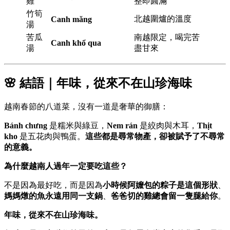
雞
整即圓滿
竹筍
北越圍爐的溫度
Canh măng
湯
苦瓜
南越限定，喝完苦
Canh khổ qua
湯
盡甘來
🌸 結語｜年味，從來不在山珍海味
越南春節的八道菜，沒有一道是奢華的御膳：
Bánh chưng
是糯米與綠豆，
Nem rán
是絞肉與木耳，
Thịt
kho
是五花肉與鴨蛋。
這些都是尋常物產，卻被賦予了不尋常
的意義。
為什麼越南人過年一定要吃這些？
不是因為最好吃，而是因為
小時候阿嬤包的粽子是這個形狀
、
媽媽燉的魚永遠用同一支鍋
、
爸爸切的雞總會留一隻腿給你
。
年味，從來不在山珍海味。