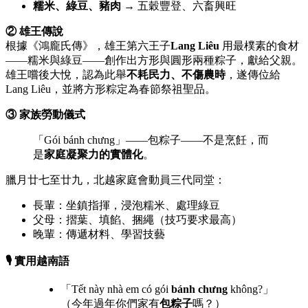
糯米、綠豆、豬肉
→ 五穀豐登、六畜興旺
② 雄王傳說
根據《鴻龐氏傳》，雄王第六王子
Lang Liêu
用最樸素的食材
——糯米與綠豆——創作出方形與圓形兩種粽子，獻給父親。
雄王嚐後大悅，認為此舉
不耗民力、不傷農時
，遂傳位給
Lang Liêu，並將方形粽定為春節祭祖聖品。
③ 家族勞動儀式
「Gói bánh chưng」——包粽子——不是烹飪，而
是
家庭凝聚力的實體化
。
臘月廿七至廿九，北越家庭會動員三代同堂：
長輩：坐鎮指揮，浸泡糯米、處理綠豆
父母：摺葉、填餡、捆繩（技巧要求最高）
晚輩：傳遞材料、學習技藝
🎙️ 實用越南語
「Tết này nhà em có gói
bánh chưng
không?」
（今年過年你們家有
包粽子
嗎？）