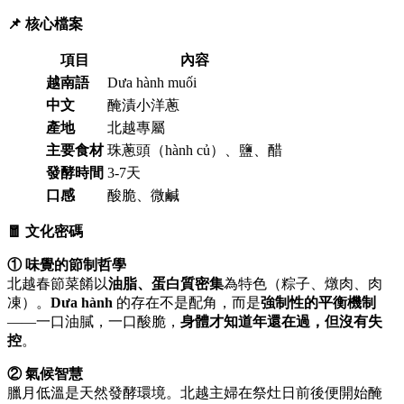
📌 核心檔案
項目
內容
越南語
Dưa hành muối
中文
醃漬小洋蔥
產地
北越專屬
主要食材
珠蔥頭（hành củ）、鹽、醋
發酵時間
3-7天
口感
酸脆、微鹹
🧧 文化密碼
① 味覺的節制哲學
北越春節菜餚以
油脂、蛋白質密集
為特色（粽子、燉肉、肉
凍）。
Dưa hành
的存在不是配角，而是
強制性的平衡機制
——一口油膩，一口酸脆，
身體才知道年還在過，但沒有失
控
。
② 氣候智慧
臘月低溫是天然發酵環境。北越主婦在祭灶日前後便開始醃