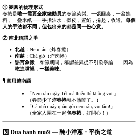
① 團圓的物理形式
春捲是
唯一需要全家總動員
的春節菜餚。一張圓桌，一盆餡
料，一疊米紙——手指沾水，攤皮，置餡，捲起，收邊。
每個
人的手法都不同，但包出來的都是同一份心意。
② 南北稱謂之爭
北越
：Nem rán（炸春捲）
南越
：Chả giò（炸肉捲）
語言象徵
：春節期間，稱謂差異從不引發爭論——因為
吃進嘴裡，一樣美味
。
🎙️ 實用越南語
「Nem rán ngày Tết mà thiếu thì không vui.」
（春節少了
炸春捲
就不熱鬧了。）
「Cả nhà quây quần gói nem rán, vui lắm!」
（全家人圍在一起
包春捲
，好開心！）
3️⃣ Dưa hành muối — 醃小洋蔥・平衡之道