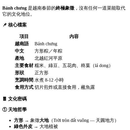
Bánh chưng
是越南春節的
終極象徵
，沒有任何一道菜能取代
它的文化地位。
📌 核心檔案
項目
內容
越南語
Bánh chưng
中文
方形粽／年粽
產地
北越紅河平原
主要食材
糯米、綠豆、五花肉、柊葉（lá dong）
形狀
正方形
烹調時間
水煮 8-12 小時
食用方式
切片煎炸或直接食用，蘸魚露
🧧 文化密碼
① 天地哲學
方形
→ 象徵
大地
（Trời tròn đất vuông — 天圓地方）
綠色外皮
→ 大地植被