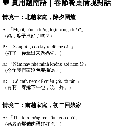
💬 實用越南語｜春節餐桌情境對話
情境一：北越家庭，除夕圍爐
A: 「Mẹ ơi, bánh chưng luộc xong chưa?」
（媽，
粽子
煮好了嗎？）
B: 「Xong rồi, con lấy ra để mẹ cắt.」
（好了，你拿出來媽媽切。）
A: 「Năm nay nhà mình không gói nem à?」
（今年我們家沒
包春捲
嗎？）
B: 「Có chứ, nem để chiều gói, tối rán.」
（有啊，
春捲
下午包，晚上炸。）
情境二：南越家庭，初二回娘家
A: 「Thịt kho trứng mẹ nấu ngon quá!」
（媽煮的
燜豬肉蛋
好好吃！）