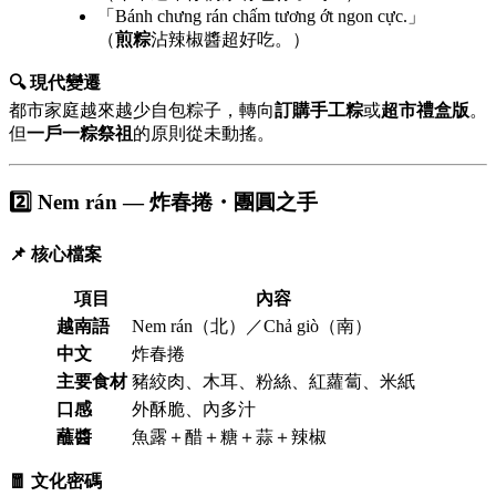
「Bánh chưng rán chấm tương ớt ngon cực.」
（
煎粽
沾辣椒醬超好吃。）
🔍 現代變遷
都市家庭越來越少自包粽子，轉向
訂購手工粽
或
超市禮盒版
。
但
一戶一粽祭祖
的原則從未動搖。
2️⃣ Nem rán — 炸春捲・團圓之手
📌 核心檔案
項目
內容
越南語
Nem rán（北）／Chả giò（南）
中文
炸春捲
主要食材
豬絞肉、木耳、粉絲、紅蘿蔔、米紙
口感
外酥脆、內多汁
蘸醬
魚露＋醋＋糖＋蒜＋辣椒
🧧 文化密碼