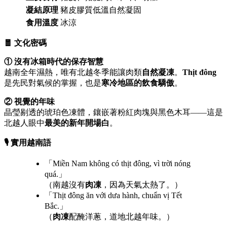
凝結原理
豬皮膠質低溫自然凝固
食用溫度
冰涼
🧧 文化密碼
① 沒有冰箱時代的保存智慧
越南全年濕熱，唯有北越冬季能讓肉類
自然凝凍
。
Thịt đông
是先民對氣候的掌握，也是
寒冷地區的飲食驕傲
。
② 視覺的年味
晶瑩剔透的琥珀色凍體，鑲嵌著粉紅肉塊與黑色木耳——這是
北越人眼中
最美的新年開場白
。
🎙️ 實用越南語
「Miền Nam không có thịt đông, vì trời nóng
quá.」
（南越沒有
肉凍
，因為天氣太熱了。）
「Thịt đông ăn với dưa hành, chuẩn vị Tết
Bắc.」
（
肉凍
配醃洋蔥，道地北越年味。）