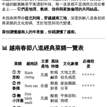
中越的酸脆醃菜平衡濃郁年味。每一道菜都不是偶然出現在餐
桌上——
它們是地理、氣候、信仰與家族倫理的共同結晶。
本指南將帶你
從北到南，穿越越南三地
，深度拆解八道春節經
典菜餚的文化密碼、烹飪智慧與現代變遷。
當你讀懂越南人的年夜飯，你就讀懂了越南。
📊 越南春節八道經典菜餚一覽表
主要
風味
必備程
菜餚
越南語
文化象徵
產地
特徵
度
① 方
軟糯
大地之恩、
Bánh
⭐⭐⭐⭐⭐
北越
chưng
形粽
鹹香
祖先感恩
② 炸
酥脆
家族團圓、
⭐⭐⭐⭐⭐
全越
Nem rán
春捲
鮮香
分享
Dưa
③ 醃
酸脆
平衡節制、
⭐⭐⭐⭐
北越
hành
小洋蔥
解膩
簡樸
muối