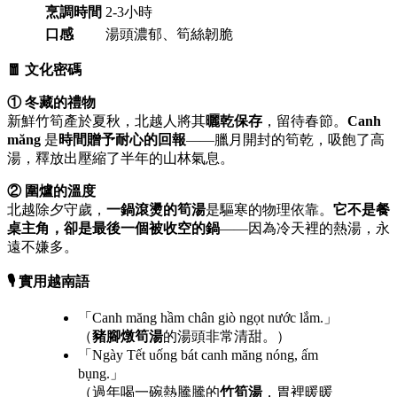
烹調時間
2-3小時
口感
湯頭濃郁、筍絲韌脆
🧧 文化密碼
① 冬藏的禮物
新鮮竹筍產於夏秋，北越人將其
曬乾保存
，留待春節。
Canh
măng
是
時間贈予耐心的回報
——臘月開封的筍乾，吸飽了高
湯，釋放出壓縮了半年的山林氣息。
② 圍爐的溫度
北越除夕守歲，
一鍋滾燙的筍湯
是驅寒的物理依靠。
它不是餐
桌主角，卻是最後一個被收空的鍋
——因為冷天裡的熱湯，永
遠不嫌多。
🎙️ 實用越南語
「Canh măng hầm chân giò ngọt nước lắm.」
（
豬腳燉筍湯
的湯頭非常清甜。）
「Ngày Tết uống bát canh măng nóng, ấm
bụng.」
（過年喝一碗熱騰騰的
竹筍湯
，胃裡暖暖