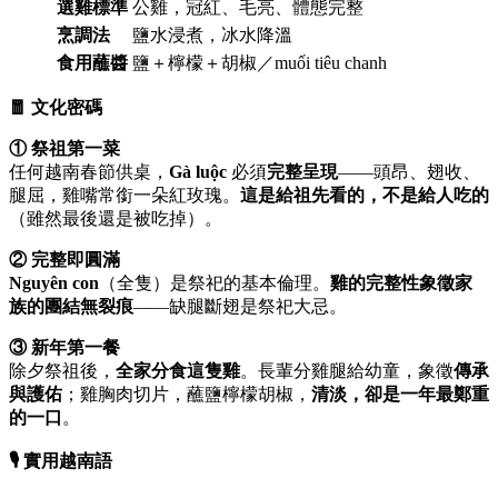
選雞標準
公雞，冠紅、毛亮、體態完整
烹調法
鹽水浸煮，冰水降溫
食用蘸醬
鹽＋檸檬＋胡椒／muối tiêu chanh
🧧 文化密碼
① 祭祖第一菜
任何越南春節供桌，
Gà luộc
必須
完整呈現
——頭昂、翅收、
腿屈，雞嘴常銜一朵紅玫瑰。
這是給祖先看的，不是給人吃的
（雖然最後還是被吃掉）。
② 完整即圓滿
Nguyên con
（全隻）是祭祀的基本倫理。
雞的完整性象徵家
族的團結無裂痕
——缺腿斷翅是祭祀大忌。
③ 新年第一餐
除夕祭祖後，
全家分食這隻雞
。長輩分雞腿給幼童，象徵
傳承
與護佑
；雞胸肉切片，蘸鹽檸檬胡椒，
清淡，卻是一年最鄭重
的一口
。
🎙️ 實用越南語