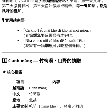
春節期間，
Cá kho
是少數
越熱越好吃
的菜餚。第一天入味，
第二天膠質釋出，第三天醬汁濃縮成精華。
每一餐加熱，都是
風味的疊加
。
🎙️ 實用越南語
「Cá kho Tết phải kho đi kho lại mới ngon.」
（春節
燜魚
要反覆燜煮才好吃。）
「Nhà em có nồi cá kho để ăn suốt Tết.」
（我家有一鍋
燜魚
可以吃整個春節。）
8️⃣ Canh măng — 竹筍湯・山野的饋贈
📌 核心檔案
項目
內容
越南語
Canh măng
中文
竹筍湯
產地
北越
主要食材
乾筍（măng khô）、豬腳／雞肉