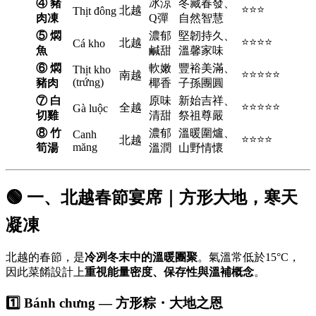
④ 豬
冰涼
冬藏春發、
⭐⭐⭐
北越
Thịt đông
肉凍
Q彈
自然智慧
⑤ 燜
濃郁
堅韌持久、
⭐⭐⭐⭐
北越
Cá kho
魚
鹹甜
溫馨家味
⑥ 燜
軟嫩
豐裕美滿、
Thịt kho
⭐⭐⭐⭐⭐
南越
(trứng)
豬肉
椰香
子孫團圓
⑦ 白
原味
新始吉祥、
⭐⭐⭐⭐⭐
全越
Gà luộc
切雞
清甜
祭祖尊嚴
⑧ 竹
濃郁
溫暖圍爐、
Canh
⭐⭐⭐⭐
北越
măng
筍湯
溫潤
山野情懷
🟢 一、北越春節宴席｜方形大地，寒天
凝凍
北越的春節，是
冷冽冬末中的溫暖團聚
。氣溫常低於15°C，
因此菜餚設計上
重視能量密度、保存性與溫補概念
。
1️⃣ Bánh chưng — 方形粽・大地之恩