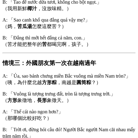
B: 「Tao để nước dừa tươi, không cho bột ngọt.」
（我用新鮮
椰汁
，沒放味精。）
A: 「Sao canh khổ qua đắng quá vậy mẹ?」
（媽，
苦瓜湯
怎麼這麼苦？）
B: 「Đắng thì mới hết đắng cả năm, con.」
（苦才能把整年的
苦
都喝完啊，孩子。）
情境三：外國朋友第一次在越南過年
A: 「Ủa, sao bánh chưng miền Bắc vuông mà miền Nam tròn?」
（咦，為什麼北越
方形粽
，南越是
圓筒粽
？）
B: 「Vuông là tượng trưng đất, tròn là tượng trưng trời.」
（
方形
象徵地，
長形
象徵天。）
A: 「Thế cái nào ngon hơn?」
（那哪個比較好吃？）
B: 「Trời ơi, đừng hỏi câu đó! Người Bắc người Nam cãi nhau mấy
trăm năm rồi.」