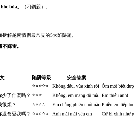
 hóc búa」
（刁鑽題）。
面拆解越南情侶最常見的5大陷阱題。
遠不踩雷。
文
陷阱等級
安全答案
⭐⭐⭐⭐⭐
Không đâu, vừa xinh rồi
Ôm mới biết đượ
⭐⭐⭐
你少了什麼嗎？
Không, em mang đủ mà!
Em thiếu anh!
⭐⭐⭐⭐
我很煩？
Em chẳng phiền chút nào
Phiền em tiếp tụ
⭐⭐⭐⭐⭐
你還會愛我嗎？
Anh mãi mãi yêu em
Cứ bị xinh như gá