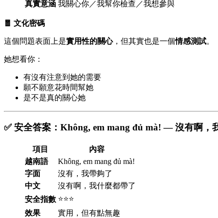
真實意涵
我關心你／我幫你檢查／我想參與
🧧 文化密碼
這個問題表面上是
實用性的關心
，但其實也是一個
情感測試
。
她想看你：
有沒有注意到她的需要
願不願意花時間幫她
是不是真的關心她
✅ 安全答案：Không, em mang đủ mà! — 沒有
項目
內容
越南語
Không, em mang đủ mà!
字面
沒有，我帶夠了
中文
沒有啊，我什麼都帶了
⭐⭐⭐
安全指數
效果
實用，但有點無趣