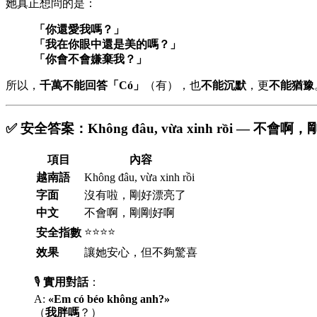
她真正想問的是：
「你還愛我嗎？」
「我在你眼中還是美的嗎？」
「你會不會嫌棄我？」
所以，
千萬不能回答「Có」
（有），也
不能沉默
，更
不能猶豫
✅ 安全答案：Không đâu, vừa xinh rồi — 不會
項目
內容
越南語
Không đâu, vừa xinh rồi
字面
沒有啦，剛好漂亮了
中文
不會啊，剛剛好啊
⭐⭐⭐⭐
安全指數
效果
讓她安心，但不夠驚喜
🎙️
實用對話
：
A:
«Em có béo không anh?»
（
我胖嗎
？）