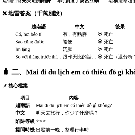
這個回答
完美避開陷阱
，同時
創造了親密互動
——堪稱送命題
❌ 地雷答案（千萬別說）
越南語
中文
後果
Có, hơi béo tí
有，有點胖
💀 死亡
Sao cũng được
隨便
💀 死亡
Im lặng
沉默
💀 死亡
So với tháng trước thì…
跟昨天比的話…
💀 死亡（還分析
🧳 二、Mai đi du lịch em có thiếu
📌 核心檔案
項目
內容
越南語
Mai đi du lịch em có thiếu đồ gì không?
中文
明天去旅行，你少了什麼嗎？
⭐⭐⭐
陷阱等級
提問時機
出發前一晚，整理行李時