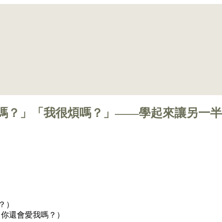
嗎？」「我很煩嗎？」——學起來讓另一半
？）
，你還會愛我嗎？）