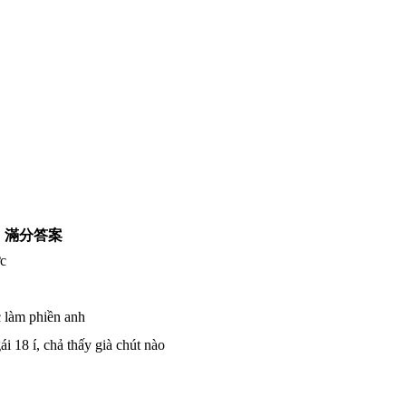
滿分答案
c
c làm phiền anh
i 18 í, chả thấy già chút nào