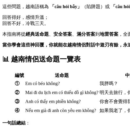
這些問題，越南語稱為
「câu hỏi bẫy」
（陷阱題）或
「câu hỏi
回答得好，感情升溫；
回答不好，冷戰三天。
本指南將從
經典送命題
、
安全答案
、
滿分答案
到
地雷答案
，全
當你學會這些神回覆，你就能在越南情侶對話中遊刃有餘，永
📊 越南情侶送命題一覽表
編號
送命題
中
①
Em có béo không?
我胖嗎？
②
Mai đi du lịch em có thiếu đồ gì không?
明天去旅行，
③
Anh có thấy em phiền không?
你會不會覺得
④
Nếu em già đi anh còn yêu em không?
如果我老了，
一句話總結
：