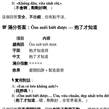
B:
«Không đâu, vừa xinh rồi.»
（
不會啊，剛剛好啊
。）
這個回答
安全、不出錯
，但有點平淡。
💯 滿分答案：Ôm mới biết được — 抱了才知道
項目
內容
越南語
Ôm mới biết được
字面
抱才知道得
中文
抱了才知道
⭐⭐⭐⭐⭐
滿分指數
效果
避開陷阱＋製造親密
🎙️
實用對話
：
A:
«Em có béo không anh?»
（
我胖嗎
？）
B:
«Ôm mới biết được… Ừm, vừa chuẩn, đẹp nhất trên đời
（
抱了才知道
…嗯，剛剛好，全世界最美。）