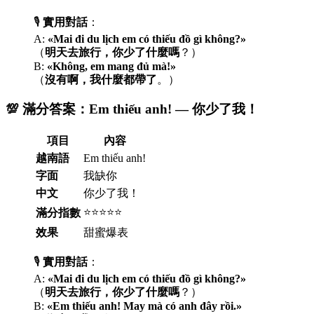
🎙️
實用對話
：
A:
«Mai đi du lịch em có thiếu đồ gì không?»
（
明天去旅行，你少了什麼嗎
？）
B:
«Không, em mang đủ mà!»
（
沒有啊，我什麼都帶了
。）
💯 滿分答案：Em thiếu anh! — 你少了我！
項目
內容
越南語
Em thiếu anh!
字面
我缺你
中文
你少了我！
⭐⭐⭐⭐⭐
滿分指數
效果
甜蜜爆表
🎙️
實用對話
：
A:
«Mai đi du lịch em có thiếu đồ gì không?»
（
明天去旅行，你少了什麼嗎
？）
B:
«Em thiếu anh! May mà có anh đây rồi.»