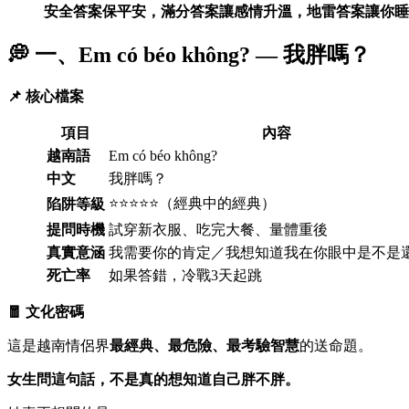
安全答案保平安，滿分答案讓感情升溫，地雷答案讓你睡
💭 一、Em có béo không? — 我胖嗎？
📌 核心檔案
項目
內容
越南語
Em có béo không?
中文
我胖嗎？
⭐⭐⭐⭐⭐（經典中的經典）
陷阱等級
提問時機
試穿新衣服、吃完大餐、量體重後
真實意涵
我需要你的肯定／我想知道我在你眼中是不是
死亡率
如果答錯，冷戰3天起跳
🧧 文化密碼
這是越南情侶界
最經典、最危險、最考驗智慧
的送命題。
女生問這句話，不是真的想知道自己胖不胖。