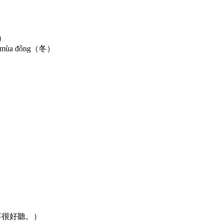
。）
mùa đông（冬）
）
）
童話故事很好聽。）