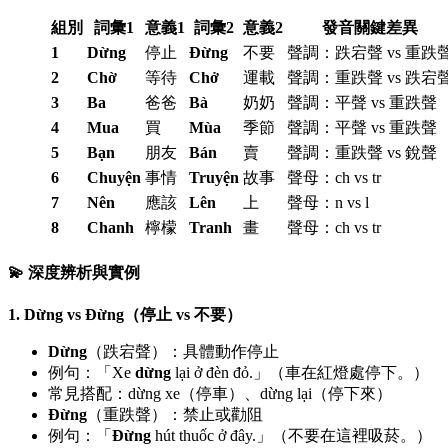
組別
詞彙1
意義1
詞彙2
意義2
發音關鍵差異
1
Dừng
停止
Đừng
不要
聲調：跌宕聲 vs 重跌
2
Chờ
等待
Chở
運載
聲調：重跌聲 vs 跌宕
3
Ba
爸爸
Bà
奶奶
聲調：平聲 vs 重跌聲
4
Mua
買
Mùa
季節
聲調：平聲 vs 重跌聲
5
Bạn
朋友
Bán
賣
聲調：重跌聲 vs 銳聲
6
Chuyện
事情
Truyện
故事
聲母：ch vs tr
7
Nên
應該
Lên
上
聲母：n vs l
8
Chanh
檸檬
Tranh
畫
聲母：ch vs tr
💫 深度辨析與實例
1. Dừng vs Đừng（停止 vs 不要）
Dừng
（跌宕聲）：具體動作停止
例句：「Xe
dừng
lại ở đèn đỏ.」（車在紅燈處停下。）
常見搭配：dừng xe（停車）、dừng lại（停下來）
Đừng
（重跌聲）：禁止或勸阻
例句：「
Đừng
hút thuốc ở đây.」（不要在這裡吸菸。）