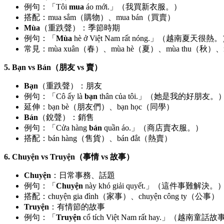
例句：「Tôi
mua
áo mới.」（我買新衣服。）
搭配：mua sắm（購物）、mua bán（買賣）
Mùa
（重跌聲）：季節時期
例句：「
Mùa
hè ở Việt Nam rất nóng.」（越南夏天很熱
常見：mùa xuân（春）、mùa hè（夏）、mùa thu（秋）、
5. Bạn vs Bán（朋友 vs 賣）
Bạn
（重跌聲）：朋友
例句：「Cô ấy là
bạn
thân của tôi.」（她是我的好朋友。
延伸：bạn bè（朋友們）、bạn học（同學）
Bán
（銳聲）：銷售
例句：「Cửa hàng
bán
quần áo.」（商店賣衣服。）
搭配：bán hàng（售貨）、bán đắt（熱賣）
6. Chuyện vs Truyện（事情 vs 故事）
Chuyện
：日常事務、話題
例句：「
Chuyện
này khó giải quyết.」（這件事難解決。
搭配：chuyện gia đình（家事）、chuyện công ty（公事）
Truyện
：有情節的故事
例句：「
Truyện
cổ tích Việt Nam rất hay.」（越南