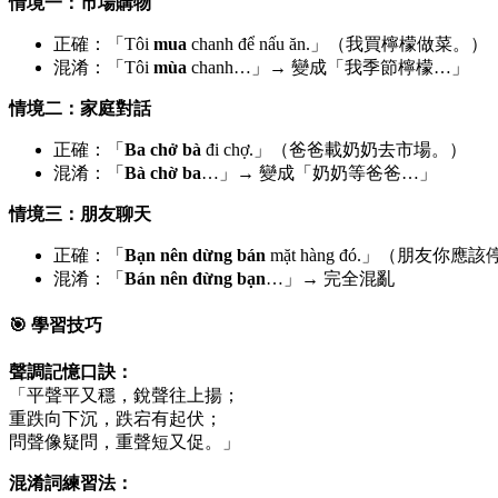
情境一：市場購物
正確：「Tôi
mua
chanh để nấu ăn.」（我買檸檬做菜。）
混淆：「Tôi
mùa
chanh…」→ 變成「我季節檸檬…」
情境二：家庭對話
正確：「
Ba
chở
bà
đi chợ.」（爸爸載奶奶去市場。）
混淆：「
Bà
chờ
ba
…」→ 變成「奶奶等爸爸…」
情境三：朋友聊天
正確：「
Bạn
nên
dừng
bán
mặt hàng đó.」（朋友你
混淆：「
Bán
nên
đừng
bạn
…」→ 完全混亂
🎯 學習技巧
聲調記憶口訣：
「平聲平又穩，銳聲往上揚；
重跌向下沉，跌宕有起伏；
問聲像疑問，重聲短又促。」
混淆詞練習法：