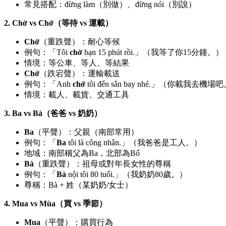
常見搭配：đừng làm（別做）、đừng nói（別說）
2. Chờ vs Chở（等待 vs 運載）
Chờ
（重跌聲）：耐心等候
例句：「Tôi
chờ
bạn 15 phút rồi.」（我等了你15分鐘。）
情境：等公車、等人、等結果
Chở
（跌宕聲）：運輸載送
例句：「Anh
chở
tôi đến sân bay nhé.」（你載我去機場
情境：載人、載貨、交通工具
3. Ba vs Bà（爸爸 vs 奶奶）
Ba
（平聲）：父親（南部常用）
例句：「
Ba
tôi là công nhân.」（我爸爸是工人。）
地域：南部稱父為Ba，北部為Bố
Bà
（重跌聲）：祖母或對年長女性的尊稱
例句：「
Bà
nội tôi 80 tuổi.」（我奶奶80歲。）
尊稱：Bà + 姓（某奶奶/女士）
4. Mua vs Mùa（買 vs 季節）
Mua
（平聲）：購買行為