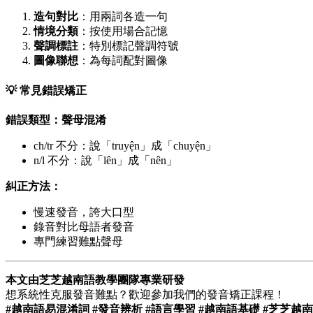
造句對比
：用兩詞各造一句
情境分類
：按使用場合記憶
聲調標註
：特別標記聲調符號
圖像聯想
：為每詞配對圖像
💡 常見錯誤矯正
錯誤類型：聲母混淆
ch/tr 不分：說「truyện」成「chuyện」
n/l 不分：說「lên」成「nên」
糾正方法：
慢速發音，誇大口型
錄音對比母語者發音
專門練習難點聲母
本文由芝芝越南語教學團隊專業研發
想系統性克服發音難點？歡迎參加我們的發音矯正課程！
#越南語易混淆詞 #發音辨析 #語言學習 #越南語基礎 #芝芝越