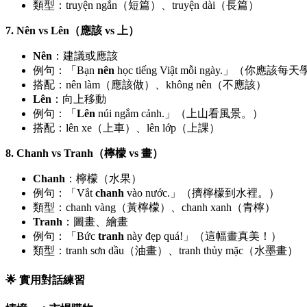
類型：truyện ngắn（短篇）、truyện dài（長篇）
7. Nên vs Lên（應該 vs 上）
Nên
：建議或應該
例句：「Bạn
nên
học tiếng Viật mỗi ngày.」（你應
搭配：nên làm（應該做）、không nên（不應該）
Lên
：向上移動
例句：「
Lên
núi ngắm cảnh.」（上山看風景。）
搭配：lên xe（上車）、lên lớp（上課）
8. Chanh vs Tranh（檸檬 vs 畫）
Chanh
：檸檬（水果）
例句：「Vắt
chanh
vào nước.」（擠檸檬到水裡。）
類型：chanh vàng（黃檸檬）、chanh xanh（青檸）
Tranh
：圖畫、繪畫
例句：「Bức
tranh
này đẹp quá!」（這幅畫真美！）
類型：tranh sơn dầu（油畫）、tranh thủy mặc（水墨畫）
🌟 實用對話練習