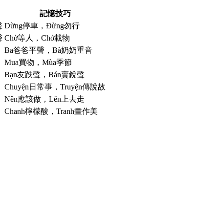
記憶技巧
聲
Dừng停車，Đừng勿行
聲
Chờ等人，Chở載物
Ba爸爸平聲，Bà奶奶重音
Mua買物，Mùa季節
Bạn友跌聲，Bán賣銳聲
Chuyện日常事，Truyện傳說故
Nên應該做，Lên上去走
Chanh檸檬酸，Tranh畫作美