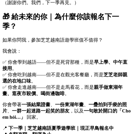
（謝謝你們。我們，下一季再見。）
🎁
給未來的你｜為什麼你該報名下一
季？
如果你問我，參加芝芝越南語遊學班值不值得？
我會說：
✅ 你會學到越語——但不是死背那種，而是
早上學、中午直
接用
。
✅ 你會吃到越南——但不是在觀光客餐廳，而是
芝芝老師親
選的在地口味
。
✅ 你會走進越南——但不是走馬看花，而是
親手做東湖年
畫、逛夜市殺價、喝街邊咖啡
。
你會帶著
一張結業證書
、
一份東湖年畫
、
一疊拍到手痠的照
片
、
一群一起迷路一起笑的朋友
，以及
一句敢於開口的「Cho
em hỏi…」
回家。
📍
下一季｜芝芝越南語夏季遊學班｜現正早鳥報名中