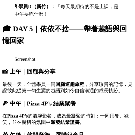
🎙️
學員D（新竹）
：「每天最期待的不是上課，是
中午要吃什麼！」
🎓
DAY 5｜依依不捨——帶著越語與回
憶回家
Screenshot
📸
上午｜回顧與分享
最後一天，全體學員一同
回顧這趟旅程
，分享珍貴的記憶，見
證彼此從第一句生澀的越語到如今自信溝通的成長軌跡。
🍕
中午｜Pizza 4P’s 結業聚餐
在
Pizza 4P’s
的溫馨聚餐，成為最凝聚的時刻：一同用餐、歡
笑，並在親切的氛圍中
頒發結業證書
。