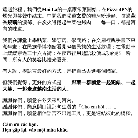
這趟旅程，我們從
Mái Lá
的一桌家常菜開始，在
Pizza 4P’s
的
燭光與笑聲中結束。中間我們喝過
玄香
的雞河粉湯頭、嚐過
蒜
香燒鵝
的濃郁、在炭火邊捲起生菜包烤肉——每一口，都是河
內的味道。
我們在課堂上學點菜、學訂房、學問路；在文廟裡親手畫下東
湖年畫；在民族學博物館看見54個民族的生活紋理；在電動車
上緩緩穿過三十六古街；在夜市裡用越語殺價成功的那一瞬
間，所有人的笑容比燈光還亮。
有人說，學語言最好的方式，是把自己丟進那個國家。
但我們覺得，更好的方式是——
跟著一群願意一起犯錯、一起
大笑、一起走進越南生活的人。
謝謝你們，願意在冬天來到河內。
謝謝你們，願意開口說那句生澀的「Cho em hỏi…」。
謝謝你們，願意相信語言不只是工具，更是連結彼此的橋樑。
Cảm ơn các bạn.
Hẹn gặp lại, vào một mùa khác.