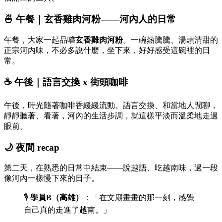
🍜
午餐｜玄香雞肉河粉——河內人的日常
午餐，大家一起品嚐
玄香雞肉河粉
。一碗熱騰騰、湯頭清甜的
正宗河內味，不必多說什麼，坐下來，好好感受這碗裡的日
常。
☕
午後｜語言交換 x 街頭咖啡
午後，時光隨著咖啡香緩緩流動。語言交換、和當地人閒聊，
靜靜聽著、看著，河內的生活步調，就這樣平淡而溫柔地走過
眼前。
🌙
夜間 recap
第二天，在熟悉的日常中結束——說越語、吃越南味，過一段
像河內一樣慢下來的日子。
🎙️
學員B（高雄）
：「在文廟畫畫的那一刻，感覺
自己真的走進了越南。」