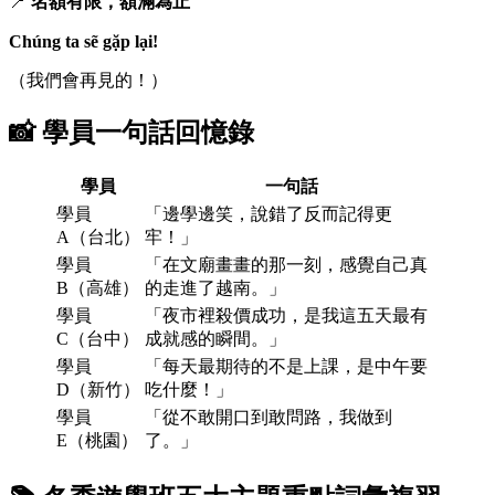
📍
名額有限，額滿為止
Chúng ta sẽ gặp lại!
（我們會再見的！）
📸
學員一句話回憶錄
學員
一句話
學員
「邊學邊笑，說錯了反而記得更
A（台北）
牢！」
學員
「在文廟畫畫的那一刻，感覺自己真
B（高雄）
的走進了越南。」
學員
「夜市裡殺價成功，是我這五天最有
C（台中）
成就感的瞬間。」
學員
「每天最期待的不是上課，是中午要
D（新竹）
吃什麼！」
學員
「從不敢開口到敢問路，我做到
E（桃園）
了。」