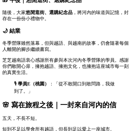
🎁
午後｜悠閒逛街、選購紀念品
隨後，大家
悠閒逛街、選購紀念品
，將河內的味道與記憶，封
存在一份份小禮物中。
🌙
結業
冬季營隊雖然落幕，但與越語、與越南的故事，仍會隨著每個
人離開的腳步繼續書寫。
芝芝越南語衷心感謝所有參與本次河內冬季營隊的學員。感謝
你們敞開心扉，擁抱越語、擁抱文化，也擁抱這座城市每一刻
的真實生活。
🎙️
學員E（桃園）
：「從不敢開口到敢問路，我做
到了。」
🌸
寫在旅程之後｜一封來自河內的信
五天，不長不短。
短到不足以學會所有越語，但長到足以愛上一座城市。