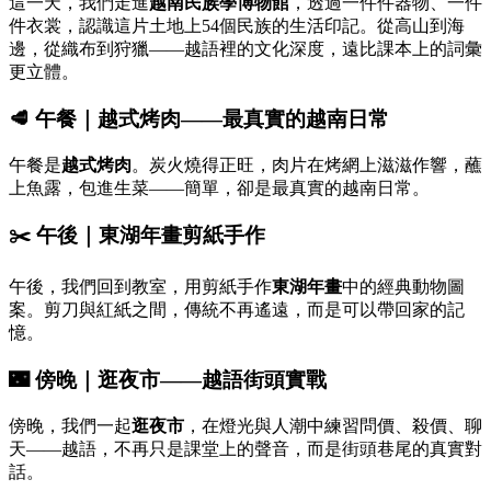
這一天，我們走進
越南民族學博物館
，透過一件件器物、一件
件衣裳，認識這片土地上54個民族的生活印記。從高山到海
邊，從織布到狩獵——越語裡的文化深度，遠比課本上的詞彙
更立體。
🥩
午餐｜越式烤肉——最真實的越南日常
午餐是
越式烤肉
。炭火燒得正旺，肉片在烤網上滋滋作響，蘸
上魚露，包進生菜——簡單，卻是最真實的越南日常。
✂️
午後｜東湖年畫剪紙手作
午後，我們回到教室，用剪紙手作
東湖年畫
中的經典動物圖
案。剪刀與紅紙之間，傳統不再遙遠，而是可以帶回家的記
憶。
🌃
傍晚｜逛夜市——越語街頭實戰
傍晚，我們一起
逛夜市
，在燈光與人潮中練習問價、殺價、聊
天——越語，不再只是課堂上的聲音，而是街頭巷尾的真實對
話。