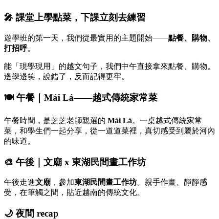
🎤
課堂上學點菜，下課立刻去練習
遊學班的第一天，我們從最實用的主題開始——
點餐、購物、
打招呼
。
能「現學現用」的越文句子，我們中午直接拿來點餐、購物。
邊學邊笑，說錯了，反而記得更牢。
🍽️
午餐｜Mái Lá——越式傳統家常菜
午餐時間，是芝芝老師親選的
Mái Lá
。一桌越式傳統家常
菜，和學生們一起分享，從一道道菜裡，真切感受到屬於河內
的味道。
🎨
午後｜文廟 x 東湖民間畫工作坊
午後走進
文廟
，參加
東湖民間畫工作坊
。親手作畫、靜靜感
受，在筆觸之間，貼近越南的傳統文化。
🌙
夜間 recap