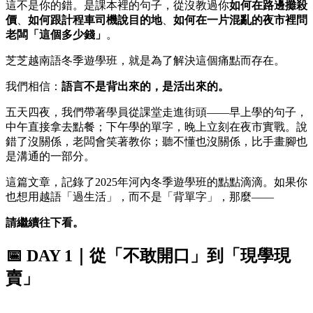
這不是你的錯。是課本裡的句子，從沒教過你
如何在路邊攤殺
價
、
如何跟計程車司機說目的地
、
如何在一片混亂的夜市裡問
老闆「這個多少錢」
。
芝芝越南語冬季遊學班，就是為了解決這個痛點而存在。
我們相信：
語言不是背出來的，是活出來的。
五天四夜，我們帶著學員從課堂走進街頭——早上學的句子，
中午直接拿去點餐；下午學的單字，晚上立刻在夜市實戰。說
錯了沒關係，老闆會笑著教你；聽不懂也沒關係，比手畫腳也
是溝通的一部分。
這篇文章，記錄了2025年河內冬季遊學班的點點滴滴。如果你
也想用越語「過生活」，而不是「背單字」，那麼——
請繼續往下看。
📅
DAY 1｜從「不敢開口」到「現學現
賣」