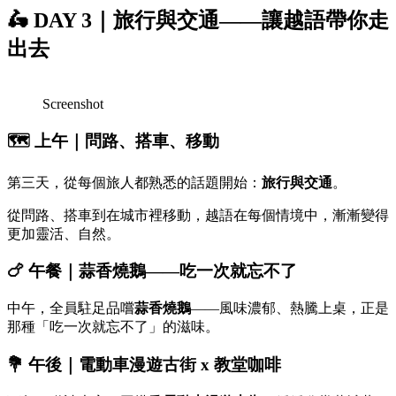
🛵
DAY 3｜旅行與交通——讓越語帶你走
出去
Screenshot
🗺️
上午｜問路、搭車、移動
第三天，從每個旅人都熟悉的話題開始：
旅行與交通
。
從問路、搭車到在城市裡移動，越語在每個情境中，漸漸變得
更加靈活、自然。
🍗
午餐｜蒜香燒鵝——吃一次就忘不了
中午，全員駐足品嚐
蒜香燒鵝
——風味濃郁、熱騰上桌，正是
那種「吃一次就忘不了」的滋味。
💐
午後｜電動車漫遊古街 x 教堂咖啡