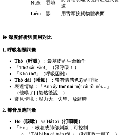
吞嚥
Nuốt
道
Liếm
舔
用舌頭接觸物體表面
💫 深度解析與實用對比
1. 呼吸相關詞彙
Thở（呼吸）
：最基礎的生命動作
「
Thở
sâu vào!」（深呼吸！）
「Khó
thở
」（呼吸困難）
Thở dài（嘆氣）
：帶有情感色彩的呼吸
表達情緒：「Anh ấy
thở dài
một cái rồi nói…」
（他嘆了口氣然後說…）
常見情境：壓力大、失望、放鬆時
2. 聲音反應詞彙
Ho（咳嗽）
vs
Hắt xì（打噴嚏）
「Ho」：喉嚨或肺部刺激，可控制
「Tôi bị
ho
cả tuần rồi.」（我咳嗽一週了。）