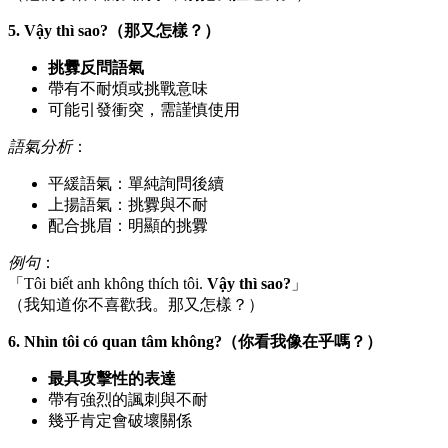
5. Vậy thì sao?（那又怎樣？）
挑釁反問語氣
帶有不耐煩或挑戰意味
可能引發衝突，需謹慎使用
語氣分析
：
平緩語氣：單純詢問後續
上揚語氣：挑釁與不耐
配合挑眉：明顯的挑釁
例句
：
「Tôi biết anh không thích tôi.
Vậy thì sao?
」
（我知道你不喜歡我。那又怎樣？）
6. Nhìn tôi có quan tâm không?（你看我像在乎嗎？）
最具攻擊性的表達
帶有強烈的諷刺與不耐
幾乎肯定會破壞關係