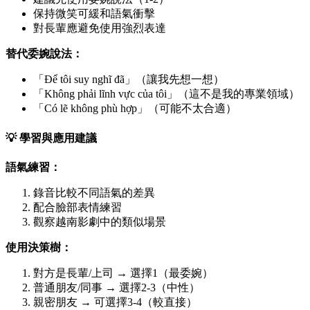
保持微笑可緩和語氣衝擊
對長輩應避免使用強烈表達
替代委婉說法：
「Để tôi suy nghĩ đã」（讓我先想一想）
「Không phải lĩnh vực của tôi」（這不是我的專業領域）
「Có lẽ không phù hợp」（可能不太合適）
💡 學習與應用建議
語氣練習：
錄音比較不同語氣的差異
配合臉部表情練習
觀察越南影劇中的類似場景
使用決策樹：
對方是長輩/上司 → 選擇1（最委婉）
普通朋友/同事 → 選擇2-3（中性）
親密朋友 → 可選擇3-4（較直接）