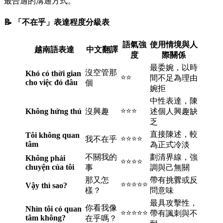
最合適的溝通方式。
📝 「不在乎」表達程度分級表
語氣強
使用情境與人
越南語表達
中文翻譯
度
際關係
最委婉，以時
沒空管那
Khó có thời gian
⭐⭐
間不足為理由
cho việc đó đâu
個
婉拒
中性表達，陳
⭐⭐⭐
Không hứng thú
沒興趣
述個人興趣缺
乏
直接陳述，較
Tôi không quan
⭐⭐⭐⭐
我不在乎
tâm
為正式冷淡
不關我的
劃清界線，強
Không phải
⭐⭐⭐⭐
chuyện của tôi
事
調與己無關
那又怎
帶有挑釁或反
⭐⭐⭐⭐⭐
Vậy thì sao?
樣？
問意味
最具攻擊性，
你看我像
Nhìn tôi có quan
⭐⭐⭐⭐⭐
帶有諷刺與不
tâm không?
在乎嗎？