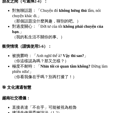
朋友之間（可選擇2-4）：
對無聊話題：「Chuyện đó
không hứng thú
lắm, nói
chuyện khác đi.」
（那個話題沒什麼興趣，聊別的吧。）
對過度關心：「Đời tư của tôi
không phải chuyện của
bạn
.」
（我的私生活不關你的事。）
衝突情境（謹慎使用5-6）：
被挑釁時：「Anh nghĩ thế à?
Vậy thì sao?
」
（你這樣認為嗎？那又怎樣？）
極度不耐時：「
Nhìn tôi có quan tâm không?
Đừng làm
phiền nữa!」
（你看我像在乎嗎？別再打擾了！）
🎯 文化溝通智慧
越南社交禮儀：
直接表達「不在乎」可能被視為粗魯
建議先使用委婉說法（1-2）