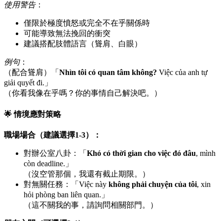
使用警告
：
僅限於極度憤怒或完全不在乎關係時
可能導致無法挽回的衝突
建議搭配肢體語言（聳肩、白眼）
例句
：
（配合聳肩）「
Nhìn tôi có quan tâm không?
Việc của anh tự
giải quyết đi.」
（你看我像在乎嗎？你的事情自己解決吧。）
🌟 情境應對策略
職場場合（建議選擇1-3）：
對辦公室八卦：「
Khó có thời gian cho việc đó đâu
, mình
còn deadline.」
（沒空管那個，我還有截止期限。）
對無關任務：「Việc này
không phải chuyện của tôi
, xin
hỏi phòng ban liên quan.」
（這不關我的事，請詢問相關部門。）