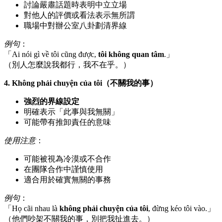
討論嚴肅話題時表明中立立場
對他人的評價或看法表示無所謂
職場中對辦公室八卦劃清界線
例句
：
「Ai nói gì về tôi cũng được,
tôi không quan tâm
.」
（別人怎麼說我都行，我不在乎。）
4. Không phải chuyện của tôi（不關我的事）
強烈的界線設定
明確表示「此事與我無關」
可能帶有推卸責任的意味
使用注意
：
可能被視為冷漠或不合作
在團隊合作中謹慎使用
適合用於確實無關的事務
例句
：
「Họ cãi nhau là
không phải chuyện của tôi
, đừng kéo tôi vào.」
（他們吵架不關我的事，別把我扯進去。）