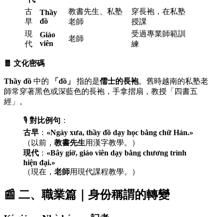
古
教書先生、私塾
穿長袍，在私塾
Thầy
đồ
早
老師
授課
現
受過專業師範訓
Giáo
老師
viên
代
練
🧧 文化密碼
Thầy đồ
中的
「đồ」
指的是
儒士的長袍
。舊時越南的私塾老
師常穿著黑色或深藍色的長袍，手拿摺扇，教授「四書五
經」。
🎙️
對比例句
：
古早
：
«Ngày xưa, thầy đồ dạy học bằng chữ Hán.»
（以前，
教書先生
用漢字教學。）
現代
：
«Bây giờ, giáo viên dạy bằng chương trình
hiện đại.»
（現在，
老師
用現代課程教學。）
📰 二、職業篇｜身份稱謂的轉變