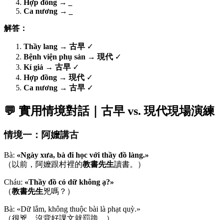
Hợp đồng
→
_
Ca nương
→
_
解答：
Thầy lang
→
古早
✓
Bệnh viện phụ sản
→
現代
✓
Kí giả
→
古早
✓
Hợp đồng
→
現代
✓
Ca nương
→
古早
✓
💬 實用情境對話｜古早 vs. 現代現場演練
情境一：阿嬤講古
Bà:
«Ngày xưa, bà đi học với thầy đồ làng.»
（以前，阿嬤跟村裡的
教書先生
讀書。）
Cháu:
«Thầy đồ có dữ không ạ?»
（
教書先生
兇嗎？）
Bà: «Dữ lắm, không thuộc bài là phạt quỳ.»
（很兇，沒背好課文就罰跪。）