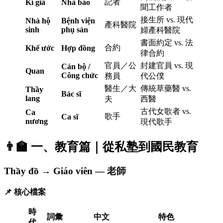
記者
Kí giả
Nhà báo
聞工作者
接生所 vs. 現代
Nhà hộ
Bệnh viện
產科醫院
sinh
phụ sản
婦產科醫院
書面約定 vs. 法
合約
Khế ước
Hợp đồng
律合約
官員／公
封建官員 vs. 現
Cán bộ /
Quan
Công chức
務員
代公僕
醫生／大
傳統草藥醫 vs.
Thầy
Bác sĩ
lang
夫
西醫
古代女歌者 vs.
Ca
歌手
Ca sĩ
nương
現代歌手
👨‍🏫 一、教育篇｜從私塾到國民教育
Thầy đồ → Giáo viên — 老師
📌 核心檔案
時
詞彙
中文
特色
代