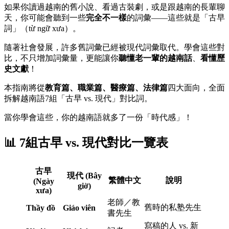
如果你讀過越南的舊小說、看過古裝劇，或是跟越南的長輩聊
天，你可能會聽到一些
完全不一樣
的詞彙——這些就是「古早
詞」（từ ngữ xưa）。
隨著社會發展，許多舊詞彙已經被現代詞彙取代。學會這些對
比，不只增加詞彙量，更能讓你
聽懂老一輩的越南話
、
看懂歷
史文獻
！
本指南將從
教育篇、職業篇、醫療篇、法律篇
四大面向，全面
拆解越南語7組「古早 vs. 現代」對比詞。
當你學會這些，你的越南語就多了一份「時代感」！
📊 7組古早 vs. 現代對比一覽表
古早
現代 (Bây
繁體中文
說明
(Ngày
giờ)
xưa)
老師／教
舊時的私塾先生
Thầy đồ
Giáo viên
書先生
寫稿的人 vs. 新