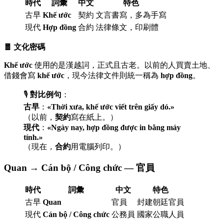
時代
詞彙
中文
特色
古早
Khế ước
契約
文言書寫，多為手寫
現代
Hợp đồng
合約
法律條文，印刷體
🧧 文化密碼
Khế ước
使用的是漢越詞，正式且古老。以前的人買賣土地、
借錢會寫
khế ước
，現今法律文件則統一稱為
hợp đồng
。
🎙️
對比例句
：
古早
：
«Thời xưa, khế ước viết trên giấy dó.»
（以前，
契約
寫在紙上。）
現代
：
«Ngày nay, hợp đồng được in bằng máy
tính.»
（現在，
合約
用電腦列印。）
Quan → Cán bộ / Công chức — 官員
時代
詞彙
中文
特色
古早
Quan
官員
封建朝廷官員
現代
Cán bộ / Công chức
公務員
國家公職人員