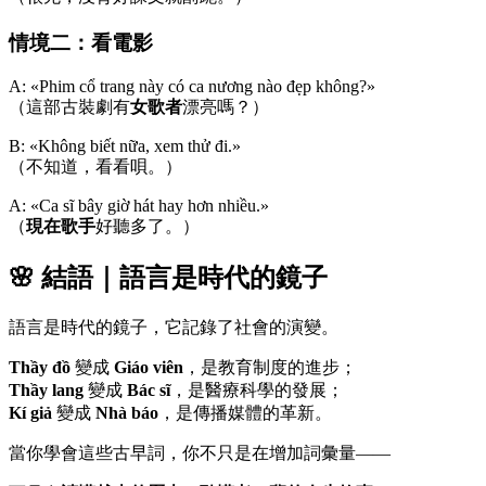
情境二：看電影
A: «Phim cổ trang này có ca nương nào đẹp không?»
（這部古裝劇有
女歌者
漂亮嗎？）
B: «Không biết nữa, xem thử đi.»
（不知道，看看唄。）
A: «Ca sĩ bây giờ hát hay hơn nhiều.»
（
現在歌手
好聽多了。）
🌸 結語｜語言是時代的鏡子
語言是時代的鏡子，它記錄了社會的演變。
Thầy đồ
變成
Giáo viên
，是教育制度的進步；
Thầy lang
變成
Bác sĩ
，是醫療科學的發展；
Kí giả
變成
Nhà báo
，是傳播媒體的革新。
當你學會這些古早詞，你不只是在增加詞彙量——