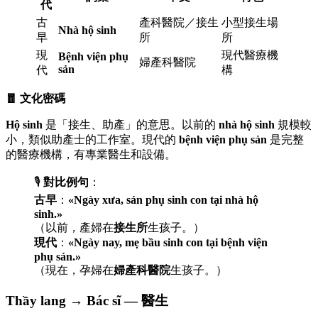
代
古
產科醫院／接生
小型接生場
Nhà hộ sinh
早
所
所
現
現代醫療機
Bệnh viện phụ
婦產科醫院
sản
代
構
🧧 文化密碼
Hộ sinh
是「接生、助產」的意思。以前的
nhà hộ sinh
規模較
小，類似助產士的工作室。現代的
bệnh viện phụ sản
是完整
的醫療機構，有專業醫生和設備。
🎙️
對比例句
：
古早
：
«Ngày xưa, sản phụ sinh con tại nhà hộ
sinh.»
（以前，產婦在
接生所
生孩子。）
現代
：
«Ngày nay, mẹ bầu sinh con tại bệnh viện
phụ sản.»
（現在，孕婦在
婦產科醫院
生孩子。）
Thầy lang → Bác sĩ — 醫生