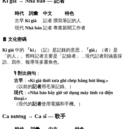
Kí giả → Nhà báo — 記者
時代
詞彙
中文
特色
古早
Kí giả
記者
撰寫筆記的人
現代
Nhà báo
記者
專業新聞工作者
🧧 文化密碼
Kí giả
中的
「kí」
（記）是記錄的意思，
「giả」
（者）是
「的人」。舊時記者主要是「記錄者」，現代記者則涵蓋採
訪、寫作、報導等多重角色。
🎙️
對比例句
：
古早
：
«Kí giả thời xưa ghi chép bằng bút lông.»
（以前的
記者
用毛筆記錄。）
現代
：
«Nhà báo bây giờ sử dụng máy tính và điện
thoại.»
（現代的
記者
使用電腦和手機。）
Ca nương → Ca sĩ — 歌手