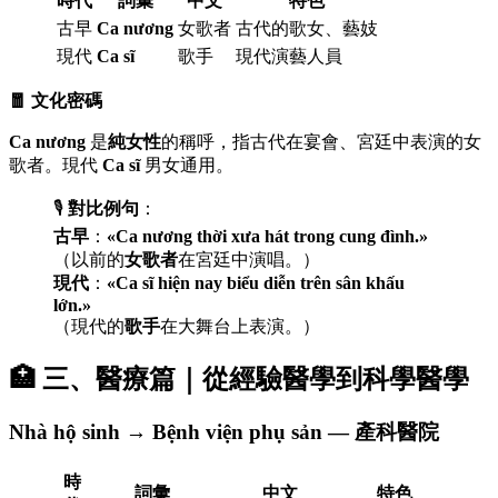
時代
詞彙
中文
特色
古早
Ca nương
女歌者
古代的歌女、藝妓
現代
Ca sĩ
歌手
現代演藝人員
🧧 文化密碼
Ca nương
是
純女性
的稱呼，指古代在宴會、宮廷中表演的女
歌者。現代
Ca sĩ
男女通用。
🎙️
對比例句
：
古早
：
«Ca nương thời xưa hát trong cung đình.»
（以前的
女歌者
在宮廷中演唱。）
現代
：
«Ca sĩ hiện nay biểu diễn trên sân khấu
lớn.»
（現代的
歌手
在大舞台上表演。）
🏥 三、醫療篇｜從經驗醫學到科學醫學
Nhà hộ sinh → Bệnh viện phụ sản — 產科醫院
時
詞彙
中文
特色