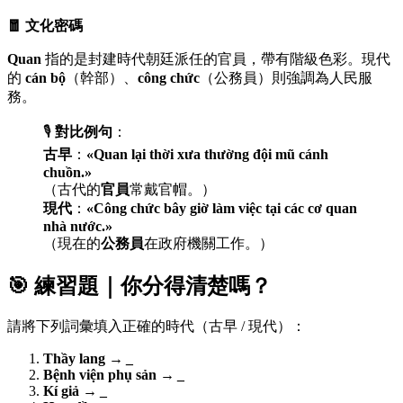
🧧 文化密碼
Quan
指的是封建時代朝廷派任的官員，帶有階級色彩。現代
的
cán bộ
（幹部）、
công chức
（公務員）則強調為人民服
務。
🎙️
對比例句
：
古早
：
«Quan lại thời xưa thường đội mũ cánh
chuồn.»
（古代的
官員
常戴官帽。）
現代
：
«Công chức bây giờ làm việc tại các cơ quan
nhà nước.»
（現在的
公務員
在政府機關工作。）
🎯 練習題｜你分得清楚嗎？
請將下列詞彙填入正確的時代（古早 / 現代）：
Thầy lang
→
_
Bệnh viện phụ sản
→
_
Kí giả
→
_