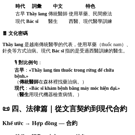
時代
詞彙
中文
特色
古早
Thầy lang
傳統醫師
使用草藥、民間療法
現代
Bác sĩ
醫生
西醫、現代醫學訓練
🧧 文化密碼
Thầy lang
是越南傳統醫學的代表，使用草藥（thuốc nam）、
針灸等方式治病。現代
Bác sĩ
指的是受過西醫訓練的醫生。
🎙️
對比例句
：
古早
：
«Thầy lang tìm thuốc trong rừng để chữa
bệnh.»
（
傳統醫師
在森林裡找藥治病。）
現代
：
«Bác sĩ khám bệnh bằng máy móc hiện đại.»
（
醫生
用現代機器檢查病情。）
📜 四、法律篇｜從文言契約到現代合約
Khế ước → Hợp đồng — 合約