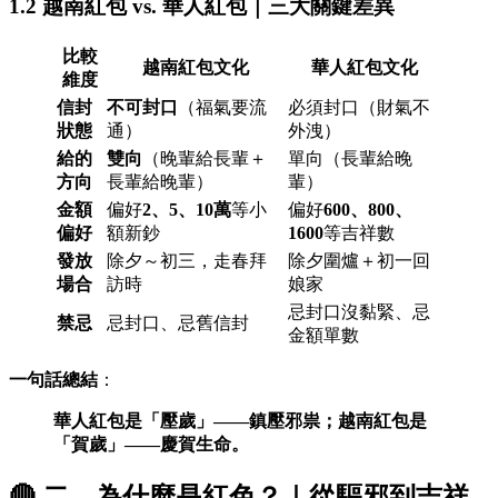
1.2 越南紅包 vs. 華人紅包｜三大關鍵差異
比較
越南紅包文化
華人紅包文化
維度
信封
不可封口
（福氣要流
必須封口（財氣不
狀態
通）
外洩）
給的
雙向
（晚輩給長輩＋
單向（長輩給晚
方向
長輩給晚輩）
輩）
金額
偏好
2、5、10萬
等小
偏好
600、800、
偏好
額新鈔
1600
等吉祥數
發放
除夕～初三，走春拜
除夕圍爐＋初一回
場合
訪時
娘家
忌封口沒黏緊、忌
禁忌
忌封口、忌舊信封
金額單數
一句話總結
：
華人紅包是「壓歲」——鎮壓邪祟；越南紅包是
「賀歲」——慶賀生命。
🔴 二、為什麼是紅色？｜從驅邪到吉祥