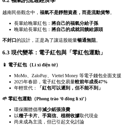
6.2 福氣的流通經濟學
越南民俗觀念中，
福氣不是靜態資產，而是流動貨幣
。
長輩給晚輩紅包：
將自己的福氣分給子孫
晚輩給長輩紅包：
將自己的成就回饋給源頭
不封口
的設計，正是為了讓這股能量
暢通無阻
。
6.3 現代變革：電子紅包與「零紅包運動」
📱 電子紅包（Lì xì điện tử）
MoMo、ZaloPay、Viettel Money 等電子錢包全面支援
2025年春節，電子紅包交易量
較前年成長47%
年輕世代：
「紅包可以遲到，但不能不到」
🌱 零紅包運動（Phong trào ‘0 đồng lì xì’）
環保團體倡導
減少紙張浪費
以
種子卡片、手寫信、植樹收據
取代現金
尚未成為主流，但已引起文化討論