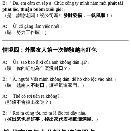
B: 「Dạ, em cảm ơn sếp ạ! Chúc công ty mình năm mới
phát tài
phát lộc
,
thuận buồm xuôi gió
!」
（是，謝謝老闆！祝公司新年
發財發福
，
一帆風順
！）
A: 「Ừ, cố gắng làm việc nhé!」
（嗯，努力工作喔！）
情境四：外國友人第一次體驗越南紅包
A: 「Ủa, sao bao lì xì của anh không dán lại?」
（咦，你的紅包為什麼
沒封口
？）
B: 「À, người Việt mình không dán, để hở cho lộc vào nhà.」
（喔，越南人
不封口
，讓福氣進家門。）
A: 「Thế có rơi tiền ra không?」
（那錢不會掉出來嗎？）
B: 「Rơi ra cũng tốt, rơi ra là lộc rơi đầy nhà.」
（
掉出來也是好事，掉出來代表福氣灑滿屋。
）