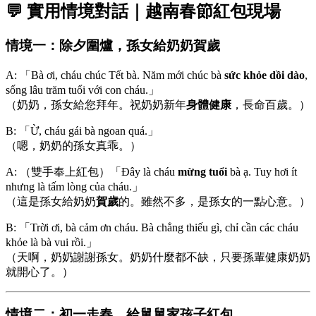
💬 實用情境對話｜越南春節紅包現場
情境一：除夕圍爐，孫女給奶奶賀歲
A: 「Bà ơi, cháu chúc Tết bà. Năm mới chúc bà
sức khỏe dồi dào
,
sống lâu trăm tuổi với con cháu.」
（奶奶，孫女給您拜年。祝奶奶新年
身體健康
，長命百歲。）
B: 「Ừ, cháu gái bà ngoan quá.」
（嗯，奶奶的孫女真乖。）
A: （雙手奉上紅包）「Đây là cháu
mừng tuổi
bà ạ. Tuy hơi ít
nhưng là tấm lòng của cháu.」
（這是孫女給奶奶
賀歲
的。雖然不多，是孫女的一點心意。）
B: 「Trời ơi, bà cảm ơn cháu. Bà chẳng thiếu gì, chỉ cần các cháu
khỏe là bà vui rồi.」
（天啊，奶奶謝謝孫女。奶奶什麼都不缺，只要孫輩健康奶奶
就開心了。）
情境二：初一走春，給舅舅家孩子紅包