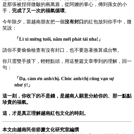
是那張被捏得微皺的兩萬盾，從阿嬤的掌心，傳到孫女的小
手，
完成了又一次的福氣循環
。
今年除夕，當越南朋友把一個
沒有封口
的紅包放到你手中，微
笑說：
「Lì xì mừng tuổi, năm mới phát tài nha!」
請你不要偷偷檢查有沒有封口，也不要急著換算成台幣。
你只需雙手接下，輕輕點頭，用這整篇文章學到的理解，回一
句：
「Dạ, cảm ơn anh/chị. Chúc anh/chị cũng vạn sự
như ý!」
這一刻，你收下的不是錢，是越南人願意分給你的、那一點點
珍貴的福氣。
這，才是真正理解越南紅包文化的時刻。
本文由越南民俗節慶文化研究室編撰