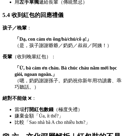
用
左手單獨
遞給長輩（傳統禁忌）
5.4 收到紅包的回應禮儀
孩子／晚輩
：
「Dạ, con cảm ơn ông/bà/chú/cô ạ!」
（是，孩子謝謝爺爺／奶奶／叔叔／阿姨！）
長輩
（收到晚輩紅包）：
「Ừ, bà cảm ơn cháu. Bà chúc cháu năm mới học
giỏi, ngoan ngoãn.」
（嗯，奶奶謝謝孫子。奶奶祝你新年用功讀書、乖
巧聽話。）
絕對不能做
❌：
當場
打開紅包數錢
（極度失禮）
嫌棄金額「Ủa, ít thế?」
比較「Sao nhà bà A cho nhiều hơn?」