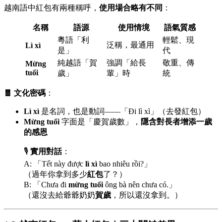
越南語中紅包有兩種稱呼，
使用場合略有不同
：
名稱
語源
使用情境
語氣質感
粵語「利
輕鬆、現
泛稱，最通用
Lì xì
是」
代
純越語「賀
強調「給長
敬重、傳
Mừng
tuổi
歲」
輩」時
統
🧧 文化密碼
：
Lì xì
是名詞，也是動詞——「Đi lì xì」（去發紅包）
Mừng tuổi
字面是「慶賀歲數」，
隱含對長者增添一歲
的感恩
🎙️
實用對話
：
A: 「Tết này được
lì xì
bao nhiêu rồi?」
（過年你拿到多少
紅包
了？）
B: 「Chưa đi
mừng tuổi
ông bà nên chưa có.」
（還沒去給爺爺奶奶
賀歲
，所以還沒拿到。）