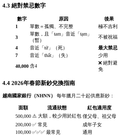
4.3 絕對禁忌數字
數字
原因
後果
1
單數＝孤獨、不完整
極不吉利
單數，且「tam」音近「tạm」
不被祝福
3
（暫）
4
音近「tử」（死）
最大禁忌
7
音近「thất」（失）
少用
❌ 絕對避
含4
40,000
免
4.4 2026年春節新鈔兌換指南
越南國家銀行（NHNN）
每年臘月二十起供應新鈔：
面額
流通狀態
紅包適用度
⚠️ 大額，較少用於紅包
500,000
僅父母、祖父母
200,000
✅ 常見
成年子女
100,000
✅✅✅ 最常見
通用