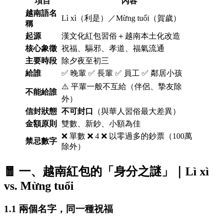
項目
內容
越南語名
Lì xì（利是）／Mừng tuổi（賀歲）
稱
起源
漢文化紅包習俗＋越南本土化改造
核心象徵
祝福、驅邪、孝道、福氣流通
主要時段
除夕夜至初三
給誰
✅ 晚輩 ✅ 長輩 ✅ 員工 ✅ 鄰居小孩
⚠️ 平輩一般不互給（伴侶、摯友除
不能給誰
外）
信封狀態
不可封口
（與華人習俗最大差異）
金額原則
雙數、新鈔、小額為佳
❌ 單數 ❌ 4 ❌ 以零過多的鈔票（100萬
禁忌數字
除外）
🧧 一、越南紅包的「身分之謎」｜Lì xì
vs. Mừng tuổi
1.1 兩個名字，同一種祝福