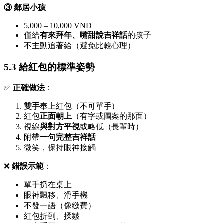
③ 鄰居小孩
5,000 – 10,000 VND
僅給
有來拜年、嘴甜說吉祥話
的孩子
不主動追著給（避免比較心理）
5.3 給紅包的標準姿勢
✅
正確做法
：
雙手
奉上紅包（不可單手）
紅包
正面朝上
（有字或圖案的那面）
視線
與對方平視
或略低（長輩時）
附帶
一句完整吉祥話
微笑，保持眼神接觸
❌
錯誤示範
：
單手扔在桌上
眼神飄移、滑手機
不發一語（像繳費）
紅包折到、揉皺