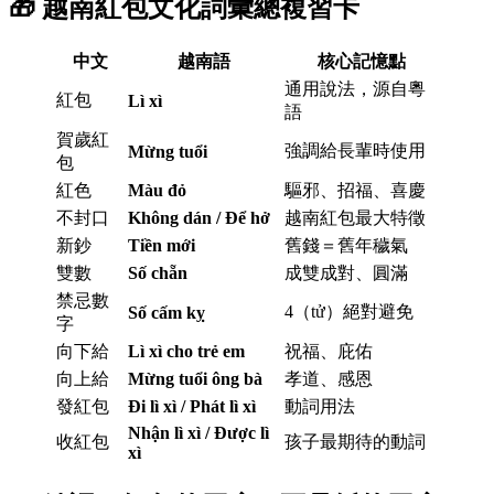
🎁 越南紅包文化詞彙總複習卡
中文
越南語
核心記憶點
通用說法，源自粵
紅包
Lì xì
語
賀歲紅
強調給長輩時使用
Mừng tuổi
包
紅色
Màu đỏ
驅邪、招福、喜慶
不封口
Không dán / Để hở
越南紅包最大特徵
新鈔
Tiền mới
舊錢＝舊年穢氣
雙數
Số chẵn
成雙成對、圓滿
禁忌數
4（tử）絕對避免
Số cấm kỵ
字
向下給
Lì xì cho trẻ em
祝福、庇佑
向上給
Mừng tuổi ông bà
孝道、感恩
發紅包
Đi lì xì / Phát lì xì
動詞用法
Nhận lì xì / Được lì
收紅包
孩子最期待的動詞
xì