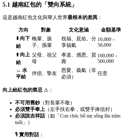
5.1 越南紅包的「雙向系統」
這是越南紅包文化與華人世界
最根本的差異
：
方向
對象
文化意涵
金額基準
⬇️ 向下
晚輩、孩
祝福、庇佑、分
10,000 –
50,000
子、孫輩
享福氣
給
⬆️ 向上
父母、祖父
孝道、感恩、賀
100,000 –
500,000
母
壽
給
↔️ 水
恩愛、義氣（非
伴侶、摯友
任意
平給
必須）
向上給紅包的禁忌
⚠️：
不可用舊鈔
（對長輩不敬）
必須雙手奉上
（左手扶右拳，或雙手捧信封）
必須說吉祥話
（如「Con chúc bố mẹ sống lâu trăm
tuổi」）
🎙️
實用對話
：