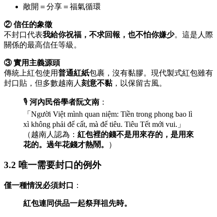
敞開＝分享＝福氣循環
② 信任的象徵
不封口代表
我給你祝福，不求回報，也不怕你嫌少
。這是人際
關係的最高信任等級。
③ 實用主義源頭
傳統上紅包使用
普通紅紙
包裹，沒有黏膠。現代製式紅包雖有
封口貼，但多數越南人
刻意不黏
，以保留古風。
🎙️
河內民俗學者阮文南
：
「Người Việt mình quan niệm: Tiền trong phong bao lì
xì không phải để cất, mà để tiêu. Tiêu Tết mới vui.」
（越南人認為：
紅包裡的錢不是用來存的，是用來
花的。過年花錢才熱鬧。
）
3.2 唯一需要封口的例外
僅一種情況必須封口
：
紅包連同供品一起祭拜祖先時。