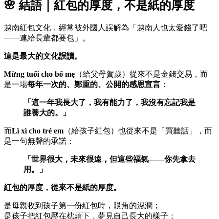
🌸 結語｜紅包的厚度，不是紙的厚度
越南紅包文化，經常被外國人誤解為「越南人也太愛錢了吧
——連給長輩都要包」。
這是最大的文化誤讀。
Mừng tuổi cho bố mẹ
（給父母賀歲）從來不是金錢交易，而
是一場
每年一次的、鄭重的、公開的感恩宣言
：
「這一年我長大了，我有能力了，我沒有忘記我是
誰養大的。」
而
Lì xì cho trẻ em
（給孩子紅包）也從來不是「買聽話」，而
是一句無聲的承諾：
「世界很大，未來很遠，但這些福氣——你先拿去
用。」
紅包的厚度，從來不是紙的厚度。
是母親收到孩子第一份紅包時，眼角的濕潤；
是孩子把紅包壓在枕頭下，夢見自己長大的樣子；