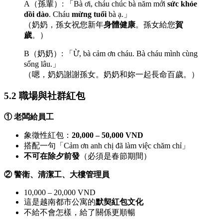
A（孫輩）: 「Bà ơi, cháu chúc bà năm mới
sức khỏe
dồi dào
. Cháu
mừng tuổi
bà ạ.」
（奶奶，孫女祝您新年
身體健康
。孫女給您
賀
歲
。）
B（奶奶）: 「Ừ, bà cảm ơn cháu. Bà cháu mình cùng
sống lâu.」
（嗯，奶奶謝謝孫女。奶奶和妳一起長命百歲。）
5.2 職場與社群紅包
① 老闆給員工
象徵性紅包：
20,000 – 50,000 VND
搭配一句「Cảm ơn anh chị đã làm việc chăm chỉ」
不可在除夕前發
（必須是春節期間）
② 警衛、清潔工、大樓管理員
10,000 – 20,000 VND
這是越南都市公寓的
默契紅包文化
不給不會怎樣，給了關係更順暢