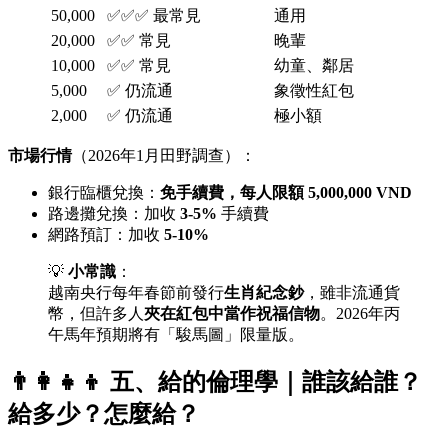
50,000
✅✅✅ 最常見
通用
20,000
✅✅ 常見
晚輩
10,000
✅✅ 常見
幼童、鄰居
5,000
✅ 仍流通
象徵性紅包
2,000
✅ 仍流通
極小額
市場行情
（2026年1月田野調查）：
銀行臨櫃兌換：
免手續費，每人限額 5,000,000 VND
路邊攤兌換：加收
3-5%
手續費
網路預訂：加收
5-10%
💡
小常識
：
越南央行每年春節前發行
生肖紀念鈔
，雖非流通貨
幣，但許多人
夾在紅包中當作祝福信物
。2026年丙
午馬年預期將有「駿馬圖」限量版。
👨‍👩‍👧‍👦 五、給的倫理學｜誰該給誰？
給多少？怎麼給？