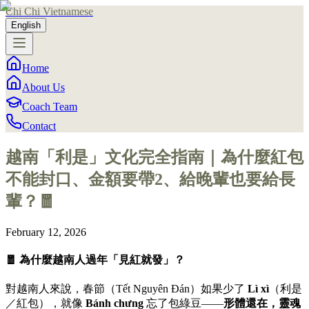
Chi Chi Vietnamese
English
Home
About Us
Coach Team
Contact
越南「利是」文化完全指南｜為什麼紅包
不能封口、金額要帶2、給晚輩也要給長
輩？🧧
February 12, 2026
🧧 為什麼越南人過年「見紅就發」？
對越南人來說，春節（Tết Nguyên Đán）如果少了
Lì xì
（利是
／紅包），就像
Bánh chưng
忘了包綠豆——
形體還在，靈魂