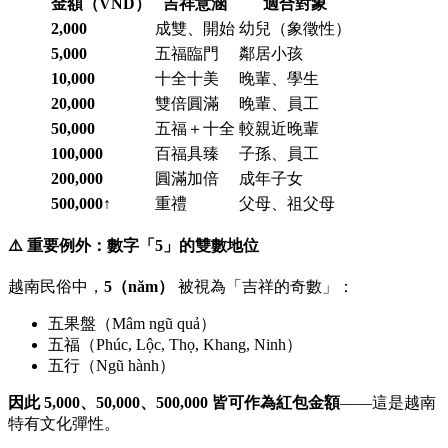
金額（VND）
吉祥意涵
適合對象
2,000
成雙、開始
幼兒（象徵性）
5,000
五福臨門
鄰居小孩
10,000
十全十美
晚輩、學生
20,000
雙倍圓滿
晚輩、員工
50,000
五福＋十全
較親近晚輩
100,000
百福具臻
子孫、員工
200,000
圓滿加倍
成年子女
500,000↑
重禮
父母、祖父母
⚠️ 重要例外：數字「5」的雙數地位
越南民俗中，
5（năm）
被視為「吉祥的奇數」：
五果盤（Mâm ngũ quả）
五福（Phúc, Lộc, Thọ, Khang, Ninh）
五行（Ngũ hành）
因此 5,000、50,000、500,000 皆可作為紅包金額
——這是越南
特有文化彈性。