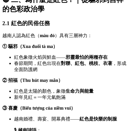
的色彩政治學
2.1 紅色的民俗任務
越南人認為紅色（
màu đỏ
）具有三層神力：
① 驅邪（Xua đuổi tà ma）
紅色象徵火焰與鮮血——
邪靈最怕的兩種存在
春節期間，紅色出現在
對聯、紅包、桃枝、衣著
，形成
全面防護網
② 招福（Thu hút may mắn）
紅色是太陽的顏色，象徵
生命力與能量
新年見紅＝一年元氣飽滿
③ 喜慶（Biểu tượng của niềm vui）
越南婚禮、壽宴、開幕典禮——
紅色是快樂的制服
🎙️
越南諺語
：