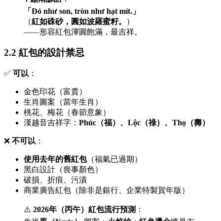
「Đỏ như son, tròn như hạt mít.」
（
紅如硃砂，圓如波羅蜜籽。
）
——形容紅包渾圓飽滿，最吉祥。
2.2 紅包的設計禁忌
✅
可以
：
金色印花（富貴）
生肖圖案（當年生肖）
桃花、梅花（春節意象）
漢越音吉祥字：
Phúc（福）、Lộc（祿）、Thọ（壽）
❌
不可以
：
使用去年的舊紅包
（福氣已過期）
黑白設計（喪事顏色）
破損、折痕、污漬
商業廣告紅包（除非是銀行、企業特製賀年版）
⚠️
2026年（丙午）紅包流行預測
：