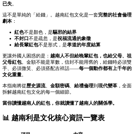
已失
。
這不是單純的「給錢」。越南紅包文化是一套
完整的社會倫理
劇本
：
紅色
不是顏色，是
驅邪的結界
不封口
不是疏忽，是
祝福流通的象徵
給長輩紅包
不是形式，是
孝道的年度結算
更讓外國人困惑的是：
越南人不但給晚輩紅包，也給父母、祖
父母紅包
。金額不能是單數，信封不能用舊的，給錢時必須雙
手、必須微笑、必須搭配吉祥話——
每一個動作都有上千年的
文化重量
。
本指南將從
歷史源流
、
金額密碼
、
給禮倫理
到
現代變革
，全面
拆解越南紅包文化的每一個細節。
當你讀懂越南人的紅包，你就讀懂了越南人的關係學。
📊 越南利是文化核心資訊一覽表