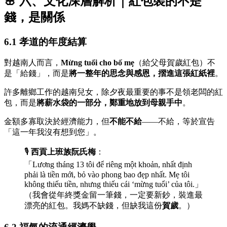
🌸 六、文化深層解析｜紅包裝的不是
錢，是關係
6.1 孝道的年度結算
對越南人而言，
Mừng tuổi cho bố mẹ
（給父母賀歲紅包）不
是「給錢」，而是
將一整年的思念與感恩，摺進這張紅紙裡
。
許多離鄉工作的越南兒女，除夕夜最重要的事不是領老闆的紅
包，而是
將薪水袋的一部分，鄭重地放到母親手中
。
金額多寡取決於經濟能力，但
不能不給
——不給，等於宣告
「這一年我沒有想到您」。
🎙️
西貢上班族阮氏梅
：
「Lương tháng 13 tôi để riêng một khoản, nhất định
phải là tiền mới, bỏ vào phong bao đẹp nhất. Mẹ tôi
không thiếu tiền, nhưng thiếu cái ‘mừng tuổi’ của tôi.」
（我會從年終獎金留一筆錢，一定要新鈔，裝進最
漂亮的紅包。我媽不缺錢，但缺我這份
賀歲
。）