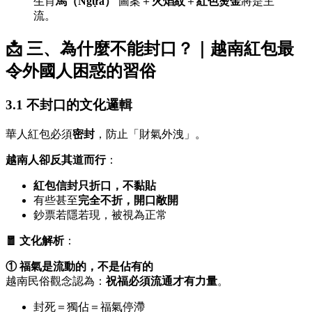
生肖
馬（Ngựa）
圖案＋
火焰紋
＋
紅色燙金
將是主
流。
📩 三、為什麼不能封口？｜越南紅包最
令外國人困惑的習俗
3.1 不封口的文化邏輯
華人紅包必須
密封
，防止「財氣外洩」。
越南人卻反其道而行
：
紅包信封只折口，不黏貼
有些甚至
完全不折，開口敞開
鈔票若隱若現，被視為正常
🧧 文化解析
：
① 福氣是流動的，不是佔有的
越南民俗觀念認為：
祝福必須流通才有力量
。
封死＝獨佔＝福氣停滯